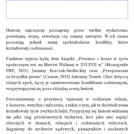
Historię najczęściej poznajemy przez wielkie wydarzenia:
powstania, wojny, rewolucje czy zmiany ustrojów. W ich cieniu
pozostają jednak mniej spektakularne konflikty, które
kształtowały codzienność.
Punktem wyjścia będą dwie książki: „Przemoc i honor w życiu
społecznym wsi na Mierzei Wiślanej w XVI-XVII w.” (Monografie
FNP, 2021) Jaśminy Korczak-Siedleckiej oraz „Przepraszam
za brzydkie pismo” (Czarne, 2025) Antoniny Tosiek. Choć dotyczą
różnych epok, łączy je zainteresowanie konfliktami codziennymi,
rozgrywającymi się poza oficjalną sceną historii.
Porozmawiamy o przemocy wpisanej w codzienne relacje,
o honorze, wstydzie i milczeniu, a także o tym, jak te doświadczenia
kształtowały życie zwykłych ludzi. Przyjrzymy się historii widzianej
nie jako ciąg przełomowych wydarzeń, lecz jako sieć napięć
obecnych w domach, relacjach i codziennych wyborach.
Sięgniemy do archiwów sądowych, pamiętników i osobistych