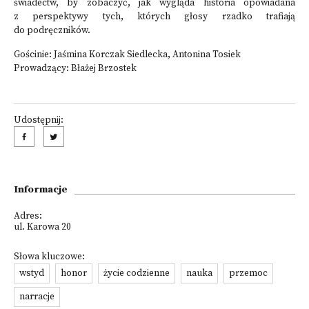
świadectw, by zobaczyć, jak wygląda historia opowiadana
z perspektywy tych, których głosy rzadko trafiają
do podręczników.
Gościnie: Jaśmina Korczak Siedlecka, Antonina Tosiek
Prowadzący: Błażej Brzostek
Udostępnij:
Informacje
Adres:
ul. Karowa 20
Słowa kluczowe:
wstyd
honor
życie codzienne
nauka
przemoc
narracje