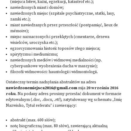
(miejsca bitew, kaźni, egzekucji, katastrof etc.);
nawiedzonych miast i domów;
nawiedzonych miejsc (szpitale psychiatryczne, statki, lasy,
zamki etc.);
miast nawiedzanych przez przeszłość (postpamięć, lieux de
mémoire);
miejsc naznaczonych i przeklętych (cmentarze, drzewa
wisielców, uroczyska etc.);
egzorcyzmowania historii: toposów złego miejsca;
spirytyzmu i mediumizmu;
nawiedzonych mediów i widmowej medialności (np.
cyberpunkowe wyobrażenia ducha w maszynie);
filozofii widmowości: hauntologii i widmontologii.
Ostateczny termin nadsyłania abstraktów na adres
nawiedzonemiejsca2016@gmail.com
mija
20 września 2016
roku
. Na podany adres prosimy przesłać dokument w formacie
edytowalnym (.doc, .docx, .rtf), zatytułowany wg schematu „Imię
Nazwisko, Tytuł referatu” i zawierający:
abstrakt (max. 600 słów);
notę biograficzną (max. 80 słów), zawierającą aktualną