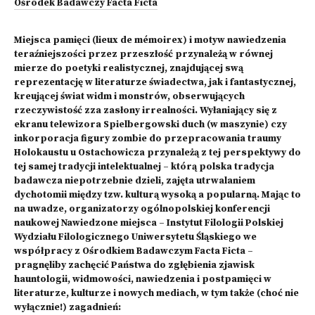
Ośrodek Badawczy Facta Ficta
Miejsca pamięci (lieux de mémoirex) i motyw nawiedzenia
teraźniejszości przez przeszłość przynależą w równej
mierze do poetyki realistycznej, znajdującej swą
reprezentację w literaturze świadectwa, jak i fantastycznej,
kreującej świat widm i monstrów, obserwujących
rzeczywistość zza zasłony irrealności. Wyłaniający się z
ekranu telewizora Spielbergowski duch (w maszynie) czy
inkorporacja figury zombie do przepracowania traumy
Holokaustu u Ostachowicza przynależą z tej perspektywy do
tej samej tradycji intelektualnej – którą polska tradycja
badawcza niepotrzebnie dzieli, zajęta utrwalaniem
dychotomii między tzw. kulturą wysoką a popularną. Mając to
na uwadze, organizatorzy ogólnopolskiej konferencji
naukowej Nawiedzone miejsca – Instytut Filologii Polskiej
Wydziału Filologicznego Uniwersytetu Śląskiego we
współpracy z Ośrodkiem Badawczym Facta Ficta –
pragnęliby zachęcić Państwa do zgłębienia zjawisk
hauntologii, widmowości, nawiedzenia i postpamięci w
literaturze, kulturze i nowych mediach, w tym także (choć nie
wyłącznie!) zagadnień: