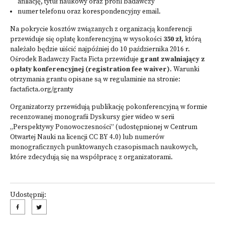
afiliację, tytuł naukowy oraz profil badawczy
numer telefonu oraz korespondencyjny email.
Na pokrycie kosztów związanych z organizacją konferencji
przewiduje się opłatę konferencyjną w wysokości
350 zł
, którą
należało będzie uiścić najpóźniej do 10 października 2016 r.
Ośrodek Badawczy Facta Ficta przewiduje
grant zwalniający z
opłaty konferencyjnej (registration fee waiver)
. Warunki
otrzymania grantu opisane są w regulaminie na stronie:
factaficta.org/granty
Organizatorzy przewidują publikację pokonferencyjną w formie
recenzowanej monografii Dyskursy gier wideo w serii
„Perspektywy Ponowoczesności” (udostępnionej w Centrum
Otwartej Nauki na licencji CC BY 4.0) lub numerów
monograficznych punktowanych czasopismach naukowych,
które zdecydują się na współpracę z organizatorami.
Udostępnij: