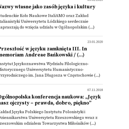
Nazwy własne jako zasób języka i kultury
Studenckie Koło Naukowe ItaliAMO oraz Zakład
talianistyki Uniwersytetu Łódzkiego serdecznie
apraszają do wzięcia udziału w Ogólnopolskim (...)
23.01.2020
Przeszłość w języku zamknięta III. In
memoriam Andreae Bańkowski / (...)
nstytut Językoznawstwa Wydziału Filologiczno-
Historycznego Uniwersytetu Humanistyczno-
rzyrodniczego im. Jana Długosza w Częstochowie (...)
07.11.2018
Ogólnopolska konferencja naukowa: „Język
nasz ojczysty – prawda, dobro, piękno”
akład Języka Polskiego Instytutu Polonistyki i
Dziennikarstwa Uniwersytetu Rzeszowskiego wraz z
zeszowskim odziałem Towarzystwa Miłośników (...)