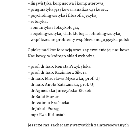
– lingwistyka korpusowa i komputerowa;
– pragmatyka językowa i analiza dyskursu;
– psycholingwistyka i filozofia języka;
– retoryka;
– semantyka i leksykologia;
– socjolingwistyka, dialektologia i etnolingwistyka;
– współczesne problemy współczesnego języka polsk
Opiekę nad konferencją oraz zapewnienie jej naukowe
Naukowy, w którego skład wchodzą:
– prof. dr hab. Renata Przybylska
– prof. dr hab. Kazimierz Sikora
– dr hab. Mirosława Mycawka, prof. UJ
– dr hab. Aneta Załazińska, prof. UJ
– dr Agnieszka Jurczyńska-Kłosok
– dr Rafał Mazur
– dr Izabela Kraśnicka
– dr Jakub Pstrąg
– mgr Ewa Kubusiak
Jeszcze raz zachęcamy wszystkich zainteresowanych 