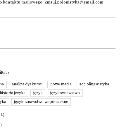
 do kontaktu mailowego: knjsuj.polonistyka@gmail.com
iKv57
na
analiza dyskursu
nowe media
socjolingwistyka
historia języka
język
językoznawstwo
zyka
językoznawstwo współczesne
ak)
)