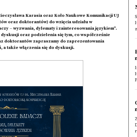
ieczysława Karasia oraz Koło Naukowe Komunikacji UJ
ów oraz doktorantów) do wzięcia udziału w
I
czy – wyzwania, dylematy i zainteresowania językiem”.
z
dyskusji oraz podzielenia się tym, co współcześnie
az doktorantów zapraszamy do zaprezentowania
a także włączenia się do dyskusji.
I
P
Z
r