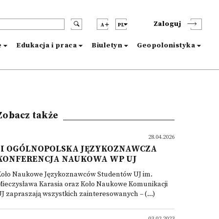
Zaloguj
A
PL
e
Edukacja i praca
Biuletyn
Geopolonistyka
Zobacz także
28.04.2026
II OGÓLNOPOLSKA JĘZYKOZNAWCZA
KONFERENCJA NAUKOWA WP UJ
Koło Naukowe Językoznawców Studentów UJ im.
Mieczysława Karasia oraz Koło Naukowe Komunikacji
J zapraszają wszystkich zainteresowanych – (...)
03.02.2023