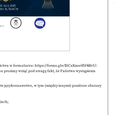
ictwa w formularzu:
https://forms.gle/BtCxKmetfSf4iKv57
.
pisu prosimy wziąć pod uwagę fakt, że Państwa wystąpienia
ęte językoznawstwo, w tym (między innymi) poniższe obszary
iach;