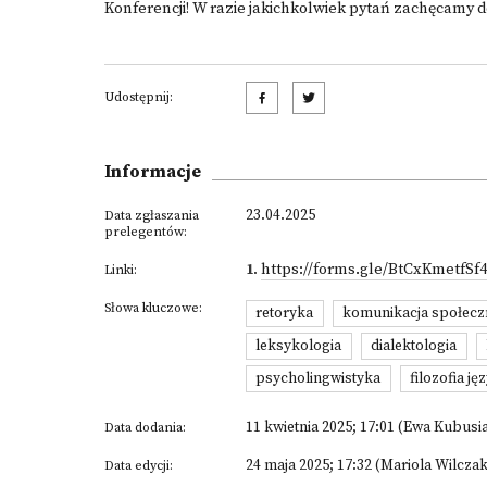
Konferencji! W razie jakichkolwiek pytań zachęcamy
Udostępnij:
Informacje
23.04.2025
Data zgłaszania
prelegentów:
1
.
https://forms.gle/BtCxKmetfSf4
Linki:
Słowa kluczowe:
retoryka
komunikacja społecz
leksykologia
dialektologia
psycholingwistyka
filozofia ję
11 kwietnia 2025; 17:01 (Ewa Kubusi
Data dodania:
24 maja 2025; 17:32 (Mariola Wilczak
Data edycji: