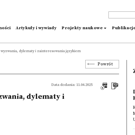
ności
Artykuły i wywiady
Projekty naukowe
Publikacj
wyzwania, dylematy i zainteresowania językiem
Powrót
Data dodania: 11.04.2025
zwania, dylematy i
U