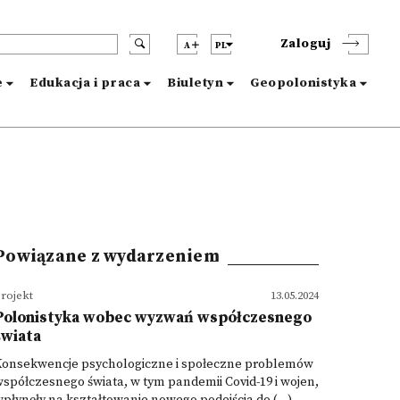
Zaloguj
A
PL
e
Edukacja i praca
Biuletyn
Geopolonistyka
Powiązane z wydarzeniem
rojekt
13.05.2024
Polonistyka wobec wyzwań współczesnego
świata
Konsekwencje psychologiczne i społeczne problemów
spółczesnego świata, w tym pandemii Covid-19 i wojen,