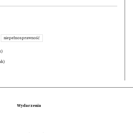
niepełnosprawność
k)
ak)
Wydarzenia