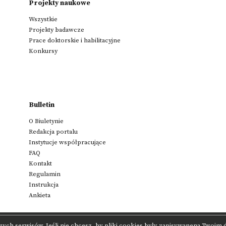
Projekty naukowe
Wszystkie
Projekty badawcze
Prace doktorskie i habilitacyjne
Konkursy
Bulletin
O Biuletynie
Redakcja portalu
Instytucje współpracujące
FAQ
Kontakt
Regulamin
Instrukcja
Ankieta
zych serwisów. Jeśli nie chcesz, by pliki cookies były zapisywanena Twoim