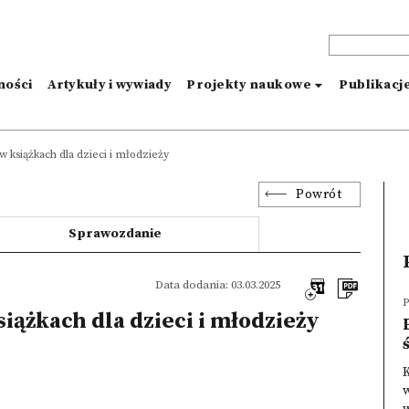
ności
Artykuły i wywiady
Projekty naukowe
Publikacj
książkach dla dzieci i młodzieży
Powrót
Sprawozdanie
Data dodania: 03.03.2025
P
ążkach dla dzieci i młodzieży
w