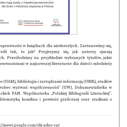
sprawności w książkach dla niedorosłych. Zastanowimy się,
eśli tak, to jak? Przyjrzymy się, jak autorzy ujmują
ch. Prześledzimy na przykładzie wybranych tytułów, jakie
prawnościami w najnowszej literaturze dla dzieci i młodzieży
e (UAM), bibliologia i zarządzanie informacją (UMK), studiów
y wobec wyzwań współczesności” (UW). Dokumentalistka w
ckich PAN. Współautorka „Polskiej Bibliografii Literackiej”.
problematyką komiksu i powieści graficznej oraz studiami o
://meet.google.com/yki-adxo-cut