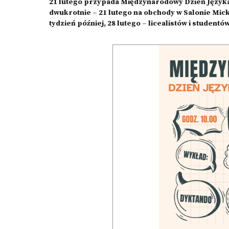
21 lutego przypada Międzynarodowy Dzień Języka
dwukrotnie – 21 lutego na obchody w Salonie Mic
tydzień później, 28 lutego – licealistów i student