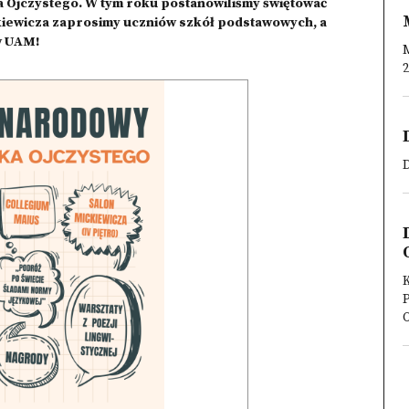
 Ojczystego. W tym roku postanowiliśmy świętować
kiewicza zaprosimy uczniów szkół podstawowych, a
ów UAM!
M
2
K
O