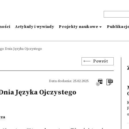
ności
Artykuły i wywiady
Projekty naukowe
Publikacj
o Dnia Języka Ojczystego
Powrót
Data dodania: 25.02.2025
nia Języka Ojczystego
K
P
cza