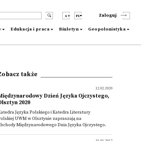
Zaloguj
A
PL
e
Edukacja i praca
Biuletyn
Geopolonistyka
Zobacz także
12.02.2020
Międzynarodowy Dzień Języka Ojczystego,
Olsztyn 2020
atedra Języka Polskiego i Katedra Literatury
olskiej UWM w Olsztynie zapraszają na
obchody Międzynarodowego Dnia Języka Ojczystego.
31.01.2017