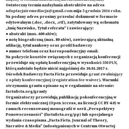
Ostateczny termin nadsyłania abstraktów na adres
adaptacjairemediacja@gmail.com
mija
5 grudnia 2016 roku
.
Na podany adres prosimy przesłać dokument w formacie
edytowalnym (.doc, .docx, .rtf), zatytułowany wg schematu
„Imię Nazwisko, Tytuł referatu” i zawierający:
● abstrakt (max. 600 słów);
● notę biograficzną (max. 80 słów), zawierającą aktualną
afiliację, tytuł naukowy oraz profil badawczy
● numer telefonu oraz korespondencyjny email.
Na pokrycie kosztów związanych z organizacją konferencji
przewiduje się opłatę konferencyjną w wysokości
350 PLN
,
którą należało będzie uiścić najpóźniej do 10.01.2017 r.
Ośrodek Badawczy Facta Ficta przewiduje
grant zwalniający
z opłaty
konferencyjnej (
registration fee waiver
)
. Warunki
otrzymania grantu opisane są w regulaminie na stronie:
factaficta.org/granty
Organizatorzy przewidują publikację pokonferencyjną w
formie elektronicznej (Open Access, na licencji CC BY 4.0) w
ramach recenzowanej monografii w serii „Perspektywy
Ponowoczesności” (factaficta.org/pp) lub specjalnego
wydania czasopisma „Facta Ficta. Journal of Theory,
Narrative & Media” (udostępnionych w Centrum Otwartej