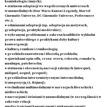
komiskologia i innych);
● statusem adaptacji we współczesnych uniwersach
transmedialnych (Star Wars: Kanon i Legendy, Marvel
Cinematic Universe, DC Cinematic Universe, Pottermore
etc.);
● odmianami adaptacji (np. adaptacja na motywach,
gradaptacja, praktyki moderskie);
● wybranymi problemami z zakresu konfliktów wykładni
prawa autorskiego z praktykami doby kultury
konwergencji;
● kulturą remiksu i remiksologią;
● przekładoznawstwem i filozofią przekładu;
● zjawiskami spin offu, cross-overu, rebootu, remake’u,
mashupu, patchworku;
● statusem i obecnością narracji zależnych (interquel,
midquel, sequel, prequel);
● przekładem intersemiotycznym i intermedialną
transpozycją (A. Hejmej);
● technikami multimodalnymi w narracjach literackich i
nieliterackich;
● narracjami i światami transmedialnymi (w szczególności w
zakresie relacji
między treściami kanonicznymi i niekanonicznymi);