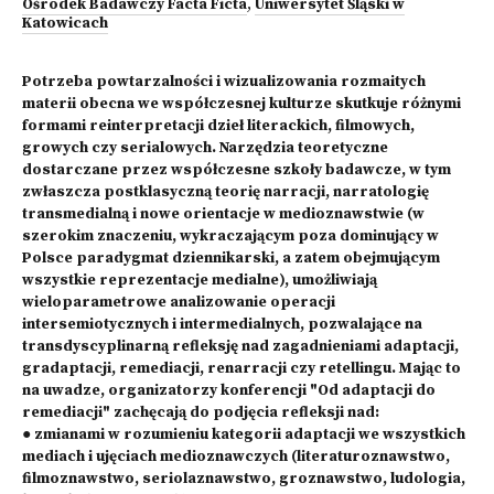
Ośrodek Badawczy Facta Ficta
,
Uniwersytet Śląski w
Katowicach
Potrzeba powtarzalności i wizualizowania rozmaitych
materii obecna we współczesnej kulturze skutkuje różnymi
formami reinterpretacji dzieł literackich, filmowych,
growych czy serialowych. Narzędzia teoretyczne
dostarczane przez współczesne szkoły badawcze, w tym
zwłaszcza postklasyczną teorię narracji, narratologię
transmedialną i nowe orientacje w medioznawstwie (w
szerokim znaczeniu, wykraczającym poza dominujący w
Polsce paradygmat dziennikarski, a zatem obejmującym
wszystkie reprezentacje medialne), umożliwiają
wieloparametrowe analizowanie operacji
intersemiotycznych i intermedialnych, pozwalające na
transdyscyplinarną refleksję nad zagadnieniami adaptacji,
gradaptacji, remediacji, renarracji czy retellingu. Mając to
na uwadze, organizatorzy konferencji "Od adaptacji do
remediacji" zachęcają do podjęcia refleksji nad:
● zmianami w rozumieniu kategorii adaptacji we wszystkich
mediach i ujęciach medioznawczych (literaturoznawstwo,
filmoznawstwo, seriolaznawstwo, groznawstwo, ludologia,