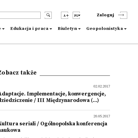
Zaloguj
A
PL
e
Edukacja i praca
Biuletyn
Geopolonistyka
Zobacz także
02.02.2017
Adaptacje. Implementacje, konwergencje,
dziedziczenie / III Międzynarodowa (...)
20.05.2017
Kultura seriali / Ogólnopolska konferencja
naukowa