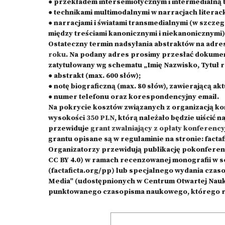
● przekładem intersemiotycznym i intermedialną t
● technikami multimodalnymi w narracjach literacki
● narracjami i światami transmedialnymi (w szczeg
między treściami kanonicznymi i niekanonicznymi)
Ostateczny termin nadsyłania abstraktów na adre
roku
. Na podany adres prosimy przesłać dokument
zatytułowany wg schematu „Imię Nazwisko, Tytuł re
● abstrakt (max. 600 słów);
● notę biograficzną (max. 80 słów), zawierającą akt
● numer telefonu oraz korespondencyjny email.
Na pokrycie kosztów związanych z organizacją ko
wysokości
350 PLN
, którą należało będzie uiścić 
przewiduje
grant zwalniający z opłaty
konferencyj
grantu opisane są w regulaminie na stronie: facta
Organizatorzy przewidują publikację pokonferenc
CC BY 4.0) w ramach recenzowanej monografii w 
(factaficta.org/pp) lub specjalnego wydania czaso
Media” (udostępnionych w Centrum Otwartej Nauki
punktowanego czasopisma naukowego, którego red