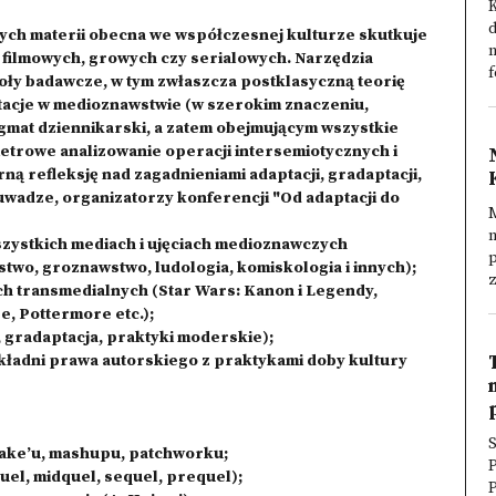
K
tych materii obecna we współczesnej kulturze skutkuje
n
, filmowych, growych czy serialowych. Narzędzia
f
ły badawcze, w tym zwłaszcza postklasyczną teorię
ntacje w medioznawstwie (w szerokim znaczeniu,
mat dziennikarski, a zatem obejmującym wszystkie
etrowe analizowanie operacji intersemiotycznych i
ną refleksję nad zagadnieniami adaptacji, gradaptacji,
a uwadze, organizatorzy konferencji "Od adaptacji do
M
n
szystkich mediach i ujęciach medioznawczych
p
two, groznawstwo, ludologia, komiskologia i innych);
z
h transmedialnych (Star Wars: Kanon i Legendy,
, Pottermore etc.);
, gradaptacja, praktyki moderskie);
kładni prawa autorskiego z praktykami doby kultury
S
emake’u, mashupu, patchworku;
P
quel, midquel, sequel, prequel);