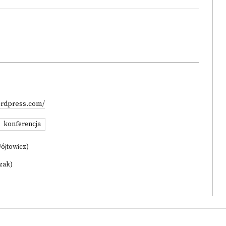
ordpress.com/
konferencja
Wójtowicz)
czak)