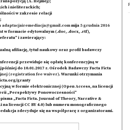
ranspozycją (A. Hejmej);
p
ch i nieliterackich;
ólności w zakresie relacji
;
s
adaptacjairemediacja@gmail.com
mija
5 grudnia 2016
 w formacie edytowalnym (.doc, .docx, .rtf),
feratu” i zawierający:
ualną afiliację, tytuł naukowy oraz profil badawczy
nferencji przewiduje się opłatę konferencyjną w
najpóźniej do 10.01.2017 r. Ośrodek Badawczy Facta Ficta
nej (
registration fee waiver
)
. Warunki otrzymania
ficta.org/granty
yjną w formie elektronicznej (Open Access, na licencji
serii „Perspektywy Ponowoczesności”
pisma „Facta Ficta. Journal of Theory, Narrative &
 na licencji CC BY 4.0) lub numeru monograficznego
akcja zdecyduje się na współpracę z organizatorami.