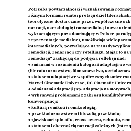
Potrzeba powtarzalności i wizualizowania rozmai
różnymi formami reinterpretacji dzieł literackich
teoretyczne dostarczane przez współczesne szko
narracji, narratologię transmedialną i nowe orie
wykraczającym poza dominujący w Polsce paradyg
reprezentacje medialne), umożliwiają wieloparam
intermedialnych, pozwalające na transdyscyplinar
remediacji, renarracji czy retellingu. Mając to n
remediacji" zachęcają do podjęcia refleksji nad:
● zmianami w rozumieniu kategorii adaptacji we w
(literaturoznawstwo, filmoznawstwo, seriolaznaws
● statusem adaptacji we współczesnych uniwersac
Marvel Cinematic Universe, DC Cinematic Universe
● odmianami adaptacji (np. adaptacja na motywach
● wybranymi problemami z zakresu konfliktów wy
konwergencji;
● kulturą remiksu i remiksologią;
● przekładoznawstwem i filozofią przekładu;
● zjawiskami spin offu, cross-overu, rebootu, r
● statusem i obecnością narracji zależnych (inter