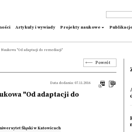
ności
Artykuły i wywiady
Projekty naukowe
Publikacj
Naukowa "Od adaptacji do remediacji"
Powrót
Data dodania: 07.11.2016
ukowa "Od adaptacji do
niwersytet Śląski w Katowicach