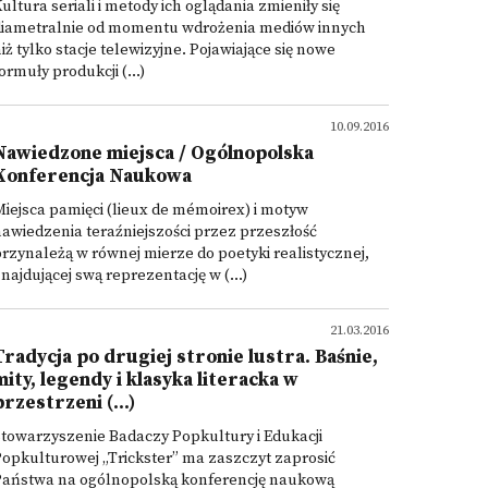
ultura seriali i metody ich oglądania zmieniły się
diametralnie od momentu wdrożenia mediów innych
iż tylko stacje telewizyjne. Pojawiające się nowe
ormuły produkcji (...)
10.09.2016
Nawiedzone miejsca / Ogólnopolska
Konferencja Naukowa
iejsca pamięci (lieux de mémoirex) i motyw
awiedzenia teraźniejszości przez przeszłość
rzynależą w równej mierze do poetyki realistycznej,
najdującej swą reprezentację w (...)
21.03.2016
Tradycja po drugiej stronie lustra. Baśnie,
mity, legendy i klasyka literacka w
przestrzeni (...)
towarzyszenie Badaczy Popkultury i Edukacji
opkulturowej „Trickster” ma zaszczyt zaprosić
Państwa na ogólnopolską konferencję naukową