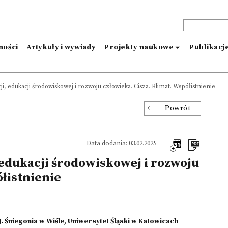
ności
Artykuły i wywiady
Projekty naukowe
Publikacj
i, edukacji środowiskowej i rozwoju człowieka. Cisza. Klimat. Współistnienie
Powrót
Data dodania: 03.02.2025
 edukacji środowiskowej i rozwoju
ółistnienie
J. Śniegonia w Wiśle
,
Uniwersytet Śląski w Katowicach