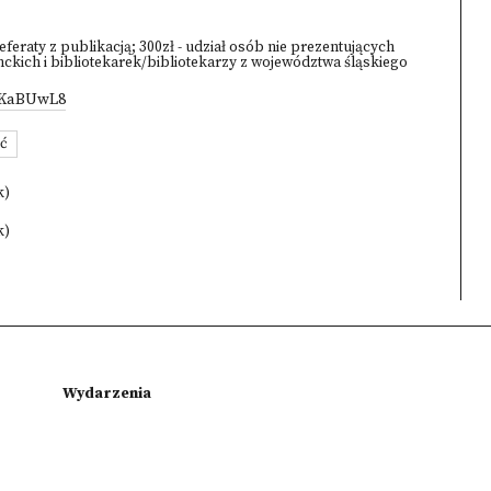
eferaty z publikacją; 300zł - udział osób nie prezentujących
enckich i bibliotekarek/bibliotekarzy z województwa śląskiego
oKaBUwL8
ć
k)
k)
Wydarzenia