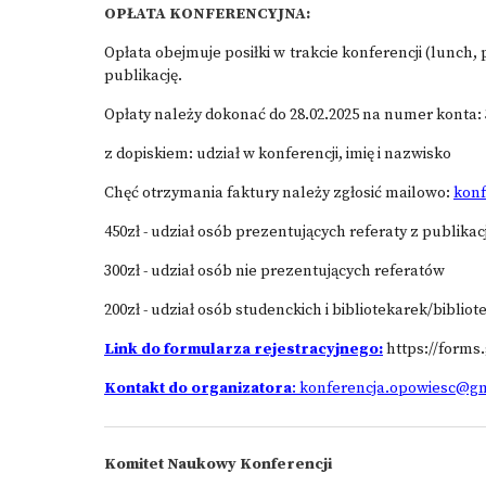
OPŁATA KONFERENCYJNA:
Opłata obejmuje posiłki w trakcie konferencji (lunch,
publikację.
Opłaty należy dokonać do 28.02.2025 na numer konta: 3
z dopiskiem: udział w konferencji, imię i nazwisko
Chęć otrzymania faktury należy zgłosić mailowo:
kon
450zł - udział osób prezentujących referaty z publikac
300zł - udział osób nie prezentujących referatów
200zł - udział osób studenckich i bibliotekarek/bibli
Link do formularza rejestracyjnego:
https://form
Kontakt do organizatora
: konferencja.opowiesc@g
Komitet Naukowy Konferencji