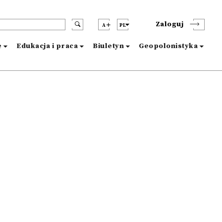
Zaloguj
A
PL
e
Edukacja i praca
Biuletyn
Geopolonistyka