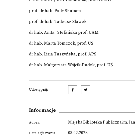
Ks. dr hab. Ryszard Sadowski, prof. UKSW
prof. dr hab. Piotr Skubała
prof. dr hab. Tadeusz Sławek
dr hab. Anita `Stefańska prof. UAM
dr hab. Marta Tomczok, prof. UŚ
dr hab. Ligia Tuszyńska, prof. APS
dr hab. Małgorzata Wójcik-Dudek, prof. UŚ
Udostępnij:
Informacje
Miejska Biblioteka Publiczna im. Ja
Adres:
08.02.2025
Data zgłaszania