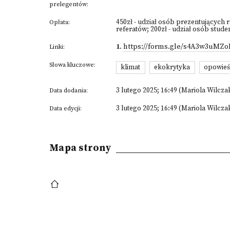
prelegentów:
450zł - udział osób prezentujących r
Opłata:
referatów; 200zł - udział osób stud
1
.
https://forms.gle/s4A3w3uMZ
Linki:
Słowa kluczowe:
klimat
ekokrytyka
opowieś
3 lutego 2025; 16:49 (Mariola Wilcza
Data dodania:
3 lutego 2025; 16:49 (Mariola Wilcza
Data edycji:
Mapa strony