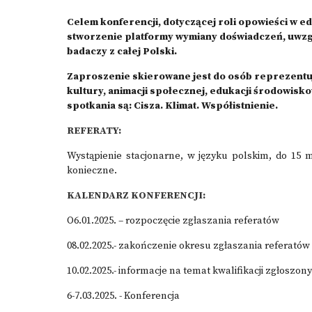
Celem konferencji, dotyczącej roli opowieści w edu
stworzenie platformy wymiany doświadczeń, uwzg
badaczy z całej Polski.
Zaproszenie skierowane jest do osób reprezentuj
kultury, animacji społecznej, edukacji środowisko
spotkania są: Cisza. Klimat. Współistnienie.
REFERATY:
Wystąpienie stacjonarne, w języku polskim, do 15 m
konieczne.
KALENDARZ KONFERENCJI:
O6.01.2025. – rozpoczęcie zgłaszania referatów
08.02.2025.- zakończenie okresu zgłaszania referatów
10.02.2025.- informacje na temat kwalifikacji zgłoszo
6-7.03.2025. - Konferencja