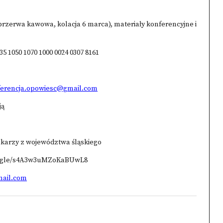
 przerwa kawowa, kolacja 6 marca), materiały konferencyjne i
5 1050 1070 1000 0024 0307 8161
ferencja.opowiesc@gmail.com
ją
otekarzy z województwa śląskiego
s.gle/s4A3w3uMZoKaBUwL8
mail.com