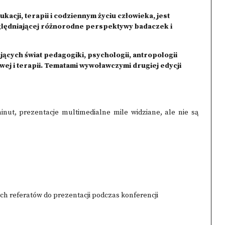
kacji, terapii i codziennym życiu człowieka, jest
lędniającej różnorodne perspektywy badaczek i
ących świat pedagogiki, psychologii, antropologii
wej i terapii. Tematami wywoławczymi drugiej edycji
inut, prezentacje multimedialne mile widziane, ale nie są
nych referatów do prezentacji podczas konferencji