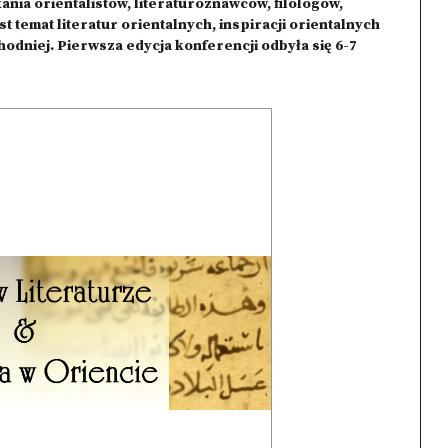
ia orientalistów, literaturoznawców, filologów,
t temat literatur orientalnych, inspiracji orientalnych
odniej. Pierwsza edycja konferencji odbyła się 6-7