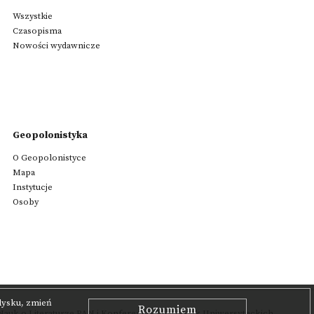
Wszystkie
Czasopisma
Nowości wydawnicze
Geopolonistyka
O Geopolonistyce
Mapa
Instytucje
Osoby
 dysku, zmień
Rozumiem
auk o Literaturze PAN
i Konferencją Polonistyk Uniwersyteckich.