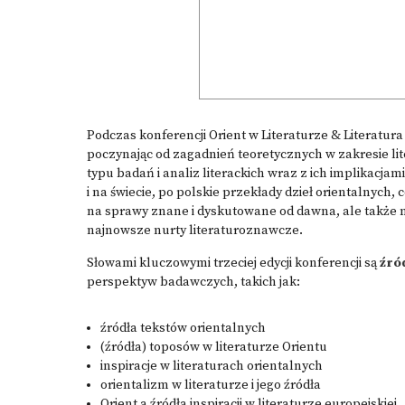
Podczas konferencji Orient w Literaturze & Literatu
poczynając od zagadnień teoretycznych w zakresie li
typu badań i analiz literackich wraz z ich implikacjam
i na świecie, po polskie przekłady dzieł orientalnych,
na sprawy znane i dyskutowane od dawna, ale także 
najnowsze nurty literaturoznawcze.
Słowami kluczowymi trzeciej edycji konferencji są
źród
perspektyw badawczych, takich jak:
źródła tekstów orientalnych
(źródła) toposów w literaturze Orientu
inspiracje w literaturach orientalnych
orientalizm w literaturze i jego źródła
Orient a źródła inspiracji w literaturze europejskiej