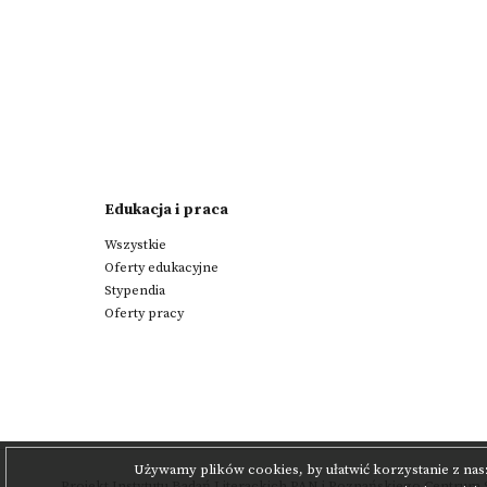
Edukacja i praca
Wszystkie
Oferty edukacyjne
Stypendia
Oferty pracy
Używamy plików cookies, by ułatwić korzystanie z nas
Projekt
Instytutu Badań Literackich PAN
i
Poznańskiego Centrum