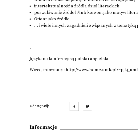
intertekstualność a źródła dzieł literackich
poszukiwanie źródeł i/lub korzeni jako motyw litera
Orient jako źródło...
... i wiele innych zagadnień związanych z tematyką
.
Językami konferecji są polski i angielski
Więcej informacji:
http://www.home.umk.pl/~pjkj_umk
Udostępnij:
Informacje