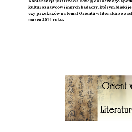
Konferencja jest
trzecią edycją
dorocznego spotkan
kulturoznawców i innych badaczy, którym bliski jes
czy przekazów na temat Orientu w literaturze zach
marca 2014 roku.