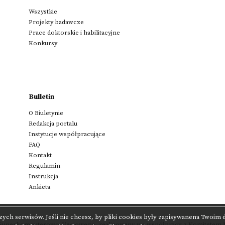
Wszystkie
Projekty badawcze
Prace doktorskie i habilitacyjne
Konkursy
Bulletin
O Biuletynie
Redakcja portalu
Instytucje współpracujące
FAQ
Kontakt
Regulamin
Instrukcja
Ankieta
zych serwisów. Jeśli nie chcesz, by pliki cookies były zapisywanena Twoim
 Superkomputerowo-Sieciowego
,
realizowany we współpracy z
Komitetem N