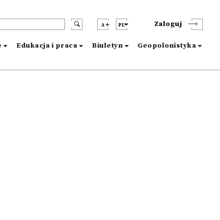
Zaloguj
A
PL
e
Edukacja i praca
Biuletyn
Geopolonistyka