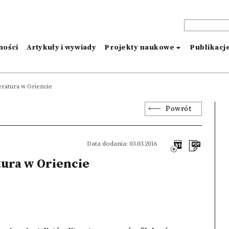
ności
Artykuły i wywiady
Projekty naukowe
Publikacj
eratura w Oriencie
Powrót
Data dodania: 03.03.2016
tura w Oriencie