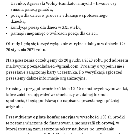
Usenko, Agnieszki Wolny-Hamkało i innych) – trwanie czy
zmiana paradygmatów,
poezja dla dzieci w procesie edukacji współczesnego
dziecka,
kondycja poezji dla dzieci w XXI wieku,
pamięć i niepamięć o twórcach poezji dla dzieci.
Obrady będą się toczyć wyłącznie w trybie zdalnym w dniach: 19 i
20 stycznia 2021 roku.
Na
zgłoszenia
oczekujemy do 20 grudnia 2020 roku pod adresem
mailowym:
poezjadladzieci@gmail.com
. Prosimy o wypełnienie i
przesłanie załączonej karty uczestnika. Po weryfikacji zgłoszeń
prześlemy dalsze informacje organizacyjne.
Prosimy o przygotowanie krótkich 10–15 minutowych wypowiedzi,
które zainteresują widzów i słuchaczy w zdalnej formule
spotkania, i będą podstawą do napisania przesłanego później
artykułu.
Przewidujemy
opłatę konferencyjną
w wysokości 150 zł. Środki
te zostaną włączone do finansowania monografii zbiorowej, w
której zostaną zamieszczone teksty naukowe po uzyskaniu