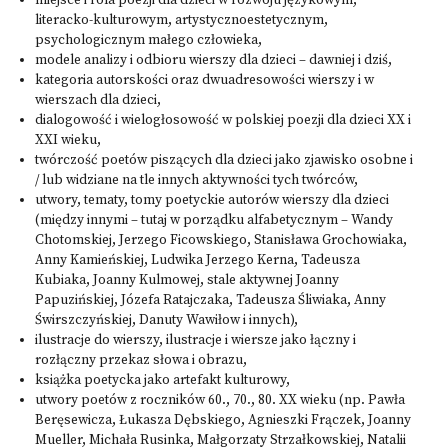
miejsce i rola poezji dla dzieci w rozwoju językowym,
literacko-kulturowym, artystycznoestetycznym,
psychologicznym małego człowieka,
modele analizy i odbioru wierszy dla dzieci – dawniej i dziś,
kategoria autorskości oraz dwuadresowości wierszy i w
wierszach dla dzieci,
dialogowość i wielogłosowość w polskiej poezji dla dzieci XX i
XXI wieku,
twórczość poetów piszących dla dzieci jako zjawisko osobne i
/ lub widziane na tle innych aktywności tych twórców,
utwory, tematy, tomy poetyckie autorów wierszy dla dzieci
(między innymi – tutaj w porządku alfabetycznym – Wandy
Chotomskiej, Jerzego Ficowskiego, Stanisława Grochowiaka,
Anny Kamieńskiej, Ludwika Jerzego Kerna, Tadeusza
Kubiaka, Joanny Kulmowej, stale aktywnej Joanny
Papuzińskiej, Józefa Ratajczaka, Tadeusza Śliwiaka, Anny
Świrszczyńskiej, Danuty Wawiłow i innych),
ilustracje do wierszy, ilustracje i wiersze jako łączny i
rozłączny przekaz słowa i obrazu,
książka poetycka jako artefakt kulturowy,
utwory poetów z roczników 60., 70., 80. XX wieku (np. Pawła
Beręsewicza, Łukasza Dębskiego, Agnieszki Frączek, Joanny
Mueller, Michała Rusinka, Małgorzaty Strzałkowskiej, Natalii