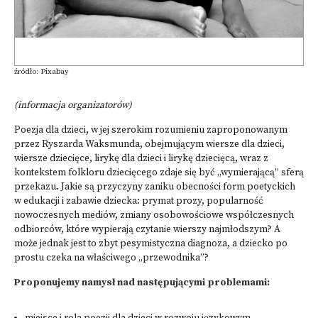
źródło: Pixabay
(informacja organizatorów)
Poezja dla dzieci, w jej szerokim rozumieniu zaproponowanym
przez Ryszarda Waksmunda, obejmującym wiersze dla dzieci,
wiersze dziecięce, lirykę dla dzieci i lirykę dziecięcą, wraz z
kontekstem folkloru dziecięcego zdaje się być „wymierającą” sferą
przekazu. Jakie są przyczyny zaniku obecności form poetyckich
w edukacji i zabawie dziecka: prymat prozy, popularność
nowoczesnych mediów, zmiany osobowościowe współczesnych
odbiorców, które wypierają czytanie wierszy najmłodszym? A
może jednak jest to zbyt pesymistyczna diagnoza, a dziecko po
prostu czeka na właściwego „przewodnika”?
Proponujemy namysł nad następującymi problemami: