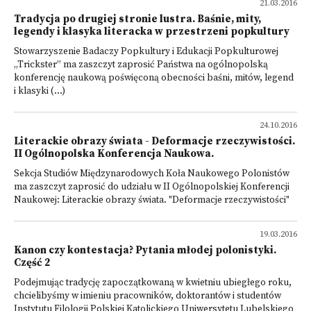
21.03.2016
Tradycja po drugiej stronie lustra. Baśnie, mity,
legendy i klasyka literacka w przestrzeni popkultury
Stowarzyszenie Badaczy Popkultury i Edukacji Popkulturowej
„Trickster” ma zaszczyt zaprosić Państwa na ogólnopolską
konferencję naukową poświęconą obecności baśni, mitów, legend
i klasyki (...)
24.10.2016
Literackie obrazy świata - Deformacje rzeczywistości.
II Ogólnopolska Konferencja Naukowa.
Sekcja Studiów Międzynarodowych Koła Naukowego Polonistów
ma zaszczyt zaprosić do udziału w II Ogólnopolskiej Konferencji
Naukowej: Literackie obrazy świata. "Deformacje rzeczywistości"
19.03.2016
Kanon czy kontestacja? Pytania młodej polonistyki.
Część 2
Podejmując tradycję zapoczątkowaną w kwietniu ubiegłego roku,
chcielibyśmy w imieniu pracowników, doktorantów i studentów
Instytutu Filologii Polskiej Katolickiego Uniwersytetu Lubelskiego