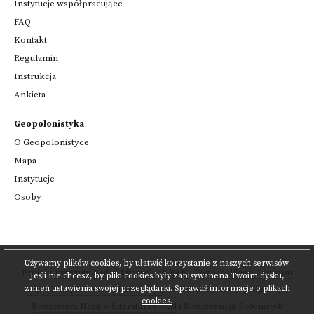
Instytucje współpracujące
FAQ
Kontakt
Regulamin
Instrukcja
Ankieta
Geopolonistyka
O Geopolonistyce
Mapa
Instytucje
Osoby
Używamy plików cookies, by ułatwić korzystanie z naszych serwisów.
Projekt
Instytutu Badań Literackich PAN
i
Poznańskiego Centrum
Jeśli nie chcesz, by pliki cookies były zapisywanena Twoim dysku,
zmień ustawienia swojej przeglądarki.
Sprawdź informacje o plikach
Superkomputerowo-Sieciowego
,
realizowany we współpracy z
cookies.
Komitetem Nauk o Literaturze PAN
i Konferencją Polonistyk