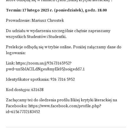
które odbędą się w ramach cyklu „Bliżej krytyki literackiej”.
Termin: 17 lutego 2025 r. (poniedziałek), godz. 18.00
Prowadzenie: Mariusz Chrostek
Do udziału w wydarzeniu szczególnie chętnie zapraszamy
wszystkich Studentów i Studentki.
Prelekcje odbędą się w trybie online. Poniżej załączamy dane do
logowania:
Link:
https://zoom.us/j/92673165952?
pwd=xn5blACILdNges8myEk05Jsoigedd7.1
Identyfikator spotkania: 926 7316 5952
Kod dostępu: 631638
Zachęcamy też do śledzenia profilu Bliżej krytyki literackiej na
Facebooku:
https://www.facebook.com/profile.php?
id=61567732183452