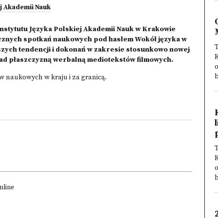
ej Akademii Nauk
nstytutu Języka Polskiej Akademii Nauk w Krakowie
ęcznych spotkań naukowych pod hasłem Wokół języka w
T
ższych tendencji i dokonań w zakresie stosunkowo nowej
 nad płaszczyzną werbalną mediotekstów filmowych.
o
b
w naukowych w kraju i za granicą.
T
o
b
nline