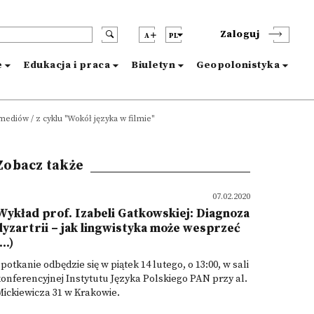
Zaloguj
A
PL
e
Edukacja i praca
Biuletyn
Geopolonistyka
ediów / z cyklu "Wokół języka w filmie"
Zobacz także
07.02.2020
Wykład prof. Izabeli Gatkowskiej: Diagnoza
dyzartrii – jak lingwistyka może wesprzeć
...)
potkanie odbędzie się w piątek 14 lutego, o 13:00, w sali
onferencyjnej Instytutu Języka Polskiego PAN przy al.
ickiewicza 31 w Krakowie.