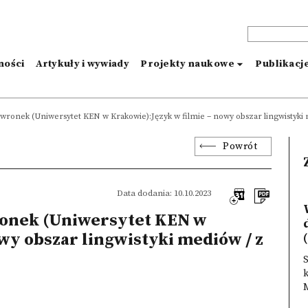
ności
Artykuły i wywiady
Projekty naukowe
Publikacj
owronek (Uniwersytet KEN w Krakowie):Język w filmie – nowy obszar lingwistyki m
Powrót
Data dodania: 10.10.2023
ronek (Uniwersytet KEN w
wy obszar lingwistyki mediów / z
(
S
k
M