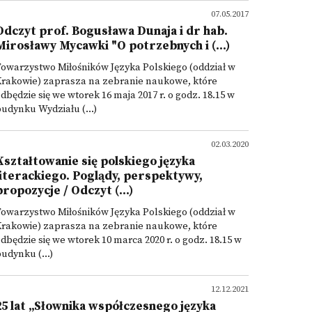
07.05.2017
Odczyt prof. Bogusława Dunaja i dr hab.
Mirosławy Mycawki "O potrzebnych i (...)
owarzystwo Miłośników Języka Polskiego (oddział w
Krakowie) zaprasza na zebranie naukowe, które
dbędzie się we wtorek 16 maja 2017 r. o godz. 18.15 w
udynku Wydziału (...)
02.03.2020
Kształtowanie się polskiego języka
literackiego. Poglądy, perspektywy,
propozycje / Odczyt (...)
owarzystwo Miłośników Języka Polskiego (oddział w
Krakowie) zaprasza na zebranie naukowe, które
dbędzie się we wtorek 10 marca 2020 r. o godz. 18.15 w
udynku (...)
12.12.2021
25 lat „Słownika współczesnego języka