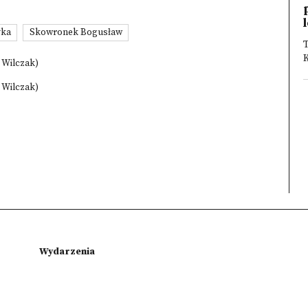
yka
Skowronek Bogusław
T
a Wilczak)
a Wilczak)
Wydarzenia