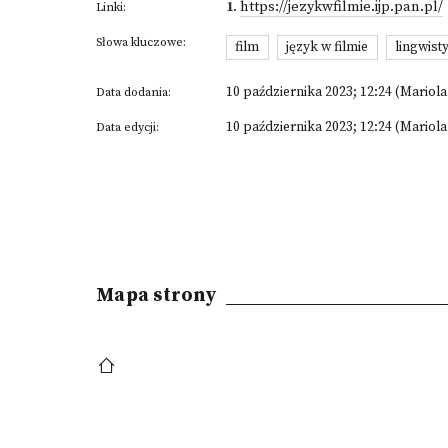
1
.
https://jezykwfilmie.ijp.pan.pl/
Linki:
Słowa kluczowe:
film
język w filmie
lingwist
10 października 2023; 12:24 (Mariol
Data dodania:
10 października 2023; 12:24 (Mariol
Data edycji:
Mapa strony