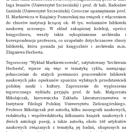
Inga Iwasiów (Uniwersytet Szczeciński) i prof. dr hab. Radosław
Gaziński (Uniwersytet Szczeciński). Coroczne upamiętnianie prof.
H. Markiewicza w Książnicy Pomorskiej ma związek z włączeniem
do zbiorów instytucji liczącej ok. 40 tys. woluminów biblioteki
naukowej uczonego. W skład zakupionej kolekcji, oprócz
księgozbioru, weszły także rękopiśmienne archiwalia i
korespondencja profesora, co uzupełniło dotychczasowe zbiory
biblioteki, która posiada już księgozbiór i archiwalia m.in.
Zbigniewa Herberta.
Tegoroczny "Wykład Markiewiczowski", zatytułowany "Archiwum
Herberta", wpisze się więc w tematykę cyklu, nawiązując
jednocześnie do stałych powinności pracowników bibliotek
naukowych jako opiekunów spuścizn wybitnych przedstawicieli
polskiej nauki i kultury. Zaproszenie do wygłoszenia
tegorocznego wykładu przyjęła prof. dr hab. Małgorzata
Mikołajczak, kierowniczka Zakładu Literaturoznawstwa w
Instytucie Filologii Polskiej Uniwersytetu Zielonogórskiego.
Profesor Mikołajczak jest autorką kilku monografii naukowych,
redaktorką i współredaktorką kilkunastu książek naukowych i
dwóch antologii poezji, a także autorką około 160 artykułów
naukowych związanych z tematyką jej badań, skupionych na