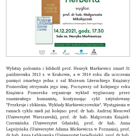
Wybitny polonista i bibliofil prof. Henryk Markiewicz zmarł 31
października 2013 r. w Krakowie, a w 2014 roku dla uczczenia
pamięci zmarłego jedna z sal Muzeum Literackiego Książnicy
Pomorskiej otrzymała jego imię. Począwszy od kolejnego roku
Książnica Pomorska organizuje wykład wygłaszany przez
znamienitego humanistę, kontynuując cykl zatytułowany
"Przekroje i zbliżenia. Wykłady Markiewiczowskie". Wystąpienia w
ramach cyklu mieli już kolejno: prof. dr hab. Andrzej Mencwel
(Uniwersytet Warszawski), prof. dr hab. Małgorzata Książek-
Czermińska (Uniwersytet Gdański), prof. dr hab. Anna
Legeżyńska (Uniwersytet Adama Mickiewicza w Poznaniu), prof.
dr hab. Anna Łebkowska (Uniwersytet Jagielloński), prof. dr hab.