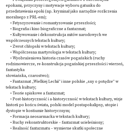
epokami, przyczyny i motywacje wyboru gatunku do
przedstawienia epoki (np. kryminał jako narzędzie rozliczenia
moralnego z PRL-em);
• Fetyszyzowanie i romantyzowanie przeszłości;
• Biografia i kino biograficzne a fantazmat;
• Kultywowanie i dekonstrukcja mitów narodowych we
współczesnych tekstach kultury;
• Zwrot chłopski w tekstach kultury;
• Współczesna martyrologia w tekstach kultury;
• Wyobrażeniowa historia czasów pogańskich (ruchy
rodzimowiercze, re-konstrukcja pogańskiej przeszłości i wierzeń,
fantastyka
słowiańska, czarostwo);
• Fantazmat „Wielkiej Lechii” i inne polskie „sny o potędze” w
tekstach kultury;
• Teorie spiskowe a fantazmat;
• Post-historyczność i a-historyczność w tekstach kultury, wizje
historii po końcu świata, polski model postapokalipsy, utopie i
dystopie w kostiumie historycznym;
• Formacja neosarmacka w tekstach kultury;
• Ruchy rekonstruktorskie – fantazmat ucieleśniony;
• Realność fantazmatu – wymierne skutki społeczne