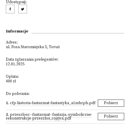
Udostępnij:
Informacje
Adres:
ul. Fosa Staromiejska 3, Toruń
Data zgłaszania prelegentów:
12.01.2025
Opłata:
400 zł
Do pobrania:
1
.
cfp-historia-fantazmat-fantastyka_a1mhzph.pdf
Pobierz
2
.
przeszlosc--fantazmat--fantazja.-symboliczne-
Pobierz
rekonstrukcje-przeszlos_cojrjva.pdf