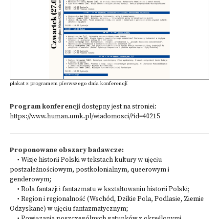
plakat z programem pierwszego dnia konferencji
Program konferencji
dostępny jest na stroniei:
https://www.human.umk.pl/wiadomosci/?id=40215
Proponowane obszary badawcze:
• Wizje historii Polski w tekstach kultury w ujęciu
postzależnościowym, postkolonialnym, queerowym i
genderowym;
• Rola fantazji i fantazmatu w kształtowaniu historii Polski;
• Region i regionalność (Wschód, Dzikie Pola, Podlasie, Ziemie
Odzyskane) w ujęciu fantazmatycznym;
• Powiązania poszczególnych gatunków z określonymi