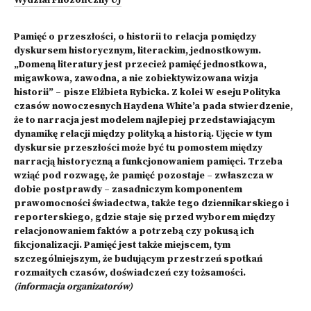
Wydział Filozoficzny UJ
Pamięć o przeszłości, o historii to relacja pomiędzy
dyskursem historycznym, literackim, jednostkowym.
„Domeną literatury jest przecież pamięć jednostkowa,
migawkowa, zawodna, a nie zobiektywizowana wizja
historii” – pisze Elżbieta Rybicka. Z kolei W eseju Polityka
czasów nowoczesnych Haydena White’a pada stwierdzenie,
że to narracja jest modelem najlepiej przedstawiającym
dynamikę relacji między polityką a historią. Ujęcie w tym
dyskursie przeszłości może być tu pomostem między
narracją historyczną a funkcjonowaniem pamięci. Trzeba
wziąć pod rozwagę, że pamięć pozostaje – zwłaszcza w
dobie postprawdy – zasadniczym komponentem
prawomocności świadectwa, także tego dziennikarskiego i
reporterskiego, gdzie staje się przed wyborem między
relacjonowaniem faktów a potrzebą czy pokusą ich
fikcjonalizacji. Pamięć jest także miejscem, tym
szczególniejszym, że budującym przestrzeń spotkań
rozmaitych czasów, doświadczeń czy tożsamości.
(informacja organizatorów)