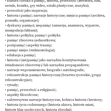
• kultura i sztuka a pamięć, historia, przeszłość (literatura, film,
seriale, komiks, gry wideo, sztuki plastyczne, muzyka);
• przeszłość jako inspiracja;
• historia i pamięć; narracje historyczne; miejsca pamięci (archiwa,
pomniki, organizacje);
• dyskursy pamięci; niepamięć (amnezja, anamneza, wyparcie,
manipulacja faktami);
• historia i polityka; pamięć i polityka
• pamięć zbiorowa i jednostkowa;
• postpamięć i aspekty traumy;
• pamięć miejsc (widmontologia);
• edukacja a pamięć;
• historia i (nie)pamięć jako narzędzia konstytuowania
świadomości zbiorowej i/ lub narzędzia propagandowe;
• narracje wspomnieniowe; biografie i autobiografie;
• rekonstrukcje pamięci historycznej (bractwa rycerskie, grupy
rekonstrukcyjne);
• rytuały;
• pamięć, przeszłość a religijność;
• aspekty filozoficzne;
• subwersywne narracje historyczne, kobieca historia i herstory;
• historia życia codziennego (historia ubioru, historie miast,
historie klas społecznych, historia zbrodni);