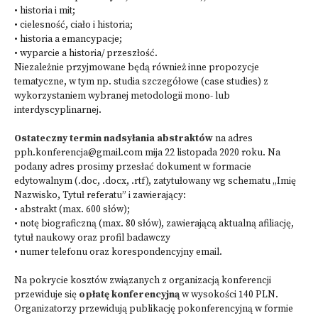
• historia i mit;
• cielesność, ciało i historia;
• historia a emancypacje;
• wyparcie a historia/ przeszłość.
Niezależnie przyjmowane będą również inne propozycje
tematyczne, w tym np. studia szczegółowe (case studies) z
wykorzystaniem wybranej metodologii mono- lub
interdyscyplinarnej.
Ostateczny termin nadsyłania abstraktów
na adres
pph.konferencja@gmail.com
mija 22 listopada 2020 roku. Na
podany adres prosimy przesłać dokument w formacie
edytowalnym (.doc, .docx, .rtf), zatytułowany wg schematu „Imię
Nazwisko, Tytuł referatu” i zawierający:
• abstrakt (max. 600 słów);
• notę biograficzną (max. 80 słów), zawierającą aktualną afiliację,
tytuł naukowy oraz profil badawczy
• numer telefonu oraz korespondencyjny email.
Na pokrycie kosztów związanych z organizacją konferencji
przewiduje się
opłatę konferencyjną
w wysokości 140 PLN.
Organizatorzy przewidują publikację pokonferencyjną w formie