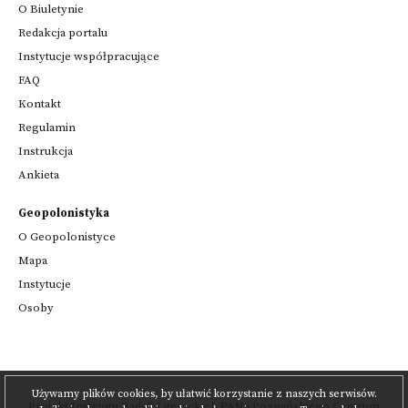
O Biuletynie
Redakcja portalu
Instytucje współpracujące
FAQ
Kontakt
Regulamin
Instrukcja
Ankieta
Geopolonistyka
O Geopolonistyce
Mapa
Instytucje
Osoby
Używamy plików cookies, by ułatwić korzystanie z naszych serwisów.
Projekt
Instytutu Badań Literackich PAN
i
Poznańskiego Centrum