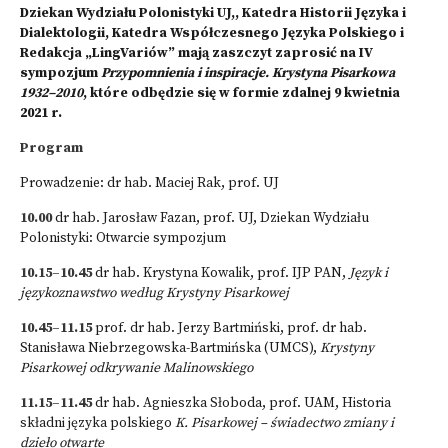
Dziekan Wydziału Polonistyki UJ,, Katedra Historii Języka i
Dialektologii, Katedra Współczesnego Języka Polskiego i
Redakcja „LingVariów” mają zaszczyt zaprosić na IV
sympozjum
Przypomnienia i inspiracje. Krystyna Pisarkowa
1932–2010
, które odbędzie się w formie zdalnej 9 kwietnia
2021 r.
Program
Prowadzenie: dr hab. Maciej Rak, prof. UJ
10.00
dr hab. Jarosław Fazan, prof. UJ, Dziekan Wydziału
Polonistyki: Otwarcie sympozjum
10.15–10.45
dr hab. Krystyna Kowalik, prof. IJP PAN,
Język i
językoznawstwo według Krystyny Pisarkowej
10.45–11.15
prof. dr hab. Jerzy Bartmiński, prof. dr hab.
Stanisława Niebrzegowska-Bartmińska (UMCS),
Krystyny
Pisarkowej odkrywanie Malinowskiego
11.15–11.45
dr hab. Agnieszka Słoboda, prof. UAM, Historia
składni języka polskiego
K. Pisarkowej – świadectwo zmiany i
dzieło otwarte