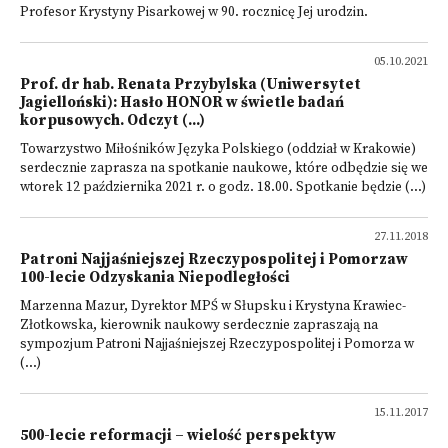
Profesor Krystyny Pisarkowej w 90. rocznicę Jej urodzin.
05.10.2021
Prof. dr hab. Renata Przybylska (Uniwersytet
Jagielloński): Hasło HONOR w świetle badań
korpusowych. Odczyt (...)
Towarzystwo Miłośników Języka Polskiego (oddział w Krakowie)
serdecznie zaprasza na spotkanie naukowe, które odbędzie się we
wtorek 12 października 2021 r. o godz. 18.00. Spotkanie będzie (...)
27.11.2018
Patroni Najjaśniejszej Rzeczypospolitej i Pomorzaw
100-lecie Odzyskania Niepodległości
Marzenna Mazur, Dyrektor MPŚ w Słupsku i Krystyna Krawiec-
Złotkowska, kierownik naukowy serdecznie zapraszają na
sympozjum Patroni Najjaśniejszej Rzeczypospolitej i Pomorza w
(...)
15.11.2017
500-lecie reformacji – wielość perspektyw