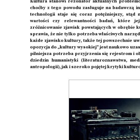
Kultura stanowi rezonator aktualnych problemó
choćby z tego powodu zasługuje na badawczą in
technologii staje się coraz potężniejszy, stąd 
wartości czy relewantności badań, które je
zróżnicowanie zjawisk powstających w obrębie 
sprawia, że nie tylko potrzeba właściwych narzędz
każde zjawisko kultury, także tej powszechnie uw
opozycja do „kultury wysokiej” jest naukowo uza
pilniejsza potrzeba przyjrzenia się rejestrom i
dziedzin humanistyki (literaturoznawstwa, medi
antropologii), jak i szeroko pojętej krytyki kulturo