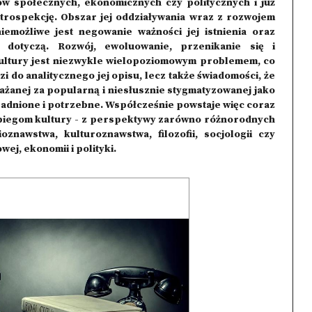
w społecznych, ekonomicznych czy politycznych i już
trospekcję. Obszar jej oddziaływania wraz z rozwojem
niemożliwe jest negowanie ważności jej istnienia oraz
j dotyczą. Rozwój, ewoluowanie, przenikanie się i
kultury jest niezwykle wielopoziomowym problemem, co
i do analitycznego jej opisu, lecz także świadomości, że
ażanej za popularną i niesłusznie stygmatyzowanej jako
sadnione i potrzebne. Współcześnie powstaje więc coraz
 obiegom kultury - z perspektywy zarówno różnorodnych
oznawstwa, kulturoznawstwa, filozofii, socjologii czy
wej, ekonomii i polityki.