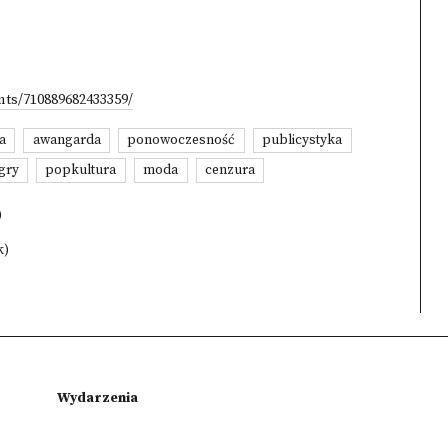
ts/710889682433359/
a
awangarda
ponowoczesność
publicystyka
gry
popkultura
moda
cenzura
)
k)
Wydarzenia