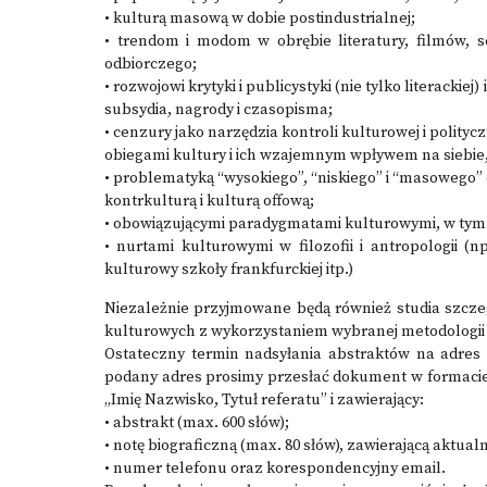
• kulturą masową w dobie postindustrialnej;
• trendom i modom w obrębie literatury, filmów, s
odbiorczego;
• rozwojowi krytyki i publicystyki (nie tylko literacki
subsydia, nagrody i czasopisma;
• cenzury jako narzędzia kontroli kulturowej i politycz
obiegami kultury i ich wzajemnym wpływem na siebie,
• problematyką “wysokiego”, “niskiego” i “masowego” 
kontrkulturą i kulturą offową;
• obowiązującymi paradygmatami kulturowymi, w tym 
• nurtami kulturowymi w filozofii i antropologii (n
kulturowy szkoły frankfurckiej itp.)
Niezależnie przyjmowane będą również studia szcze
kulturowych z wykorzystaniem wybranej metodologii 
Ostateczny termin nadsyłania abstraktów na adres 
podany adres prosimy przesłać dokument w formacie 
„Imię Nazwisko, Tytuł referatu” i zawierający:
• abstrakt (max. 600 słów);
• notę biograficzną (max. 80 słów), zawierającą aktual
• numer telefonu oraz korespondencyjny email.