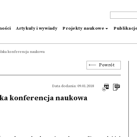
ności
Artykuły i wywiady
Projekty naukowe
Publikacj
polska konferencja naukowa
Powrót
Data dodania: 09.01.2018
ska konferencja naukowa