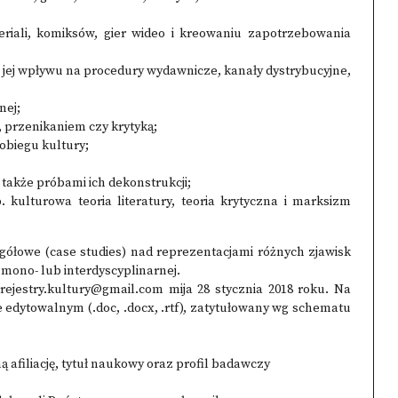
eriali, komiksów, gier wideo i kreowaniu zapotrzebowania
ej) i jej wpływu na procedury wydawnicze, kanały dystrybucyjne,
nej;
 przenikaniem czy krytyką;
obiegu kultury;
także próbami ich dekonstrukcji;
p. kulturowa teoria literatury, teoria krytyczna i marksizm
gółowe (case studies) nad reprezentacjami różnych zjawisk
mono- lub interdyscyplinarnej.
rejestry.kultury@gmail.com mija 28 stycznia 2018 roku. Na
edytowalnym (.doc, .docx, .rtf), zatytułowany wg schematu
ną afiliację, tytuł naukowy oraz profil badawczy