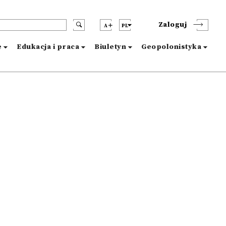
Zaloguj
A
PL
e
Edukacja i praca
Biuletyn
Geopolonistyka