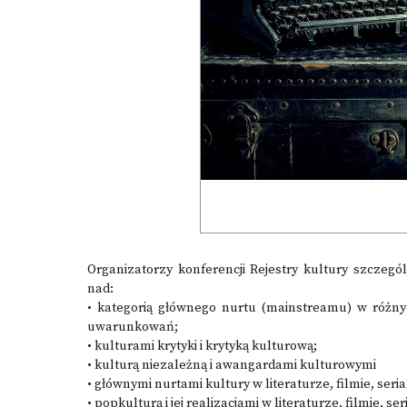
Organizatorzy konferencji Rejestry kultury szczegól
nad:
• kategorią głównego nurtu (mainstreamu) w różnyc
uwarunkowań;
• kulturami krytyki i krytyką kulturową;
• kulturą niezależną i awangardami kulturowymi
• głównymi nurtami kultury w literaturze, filmie, ser
• popkulturą i jej realizacjami w literaturze, filmie, 