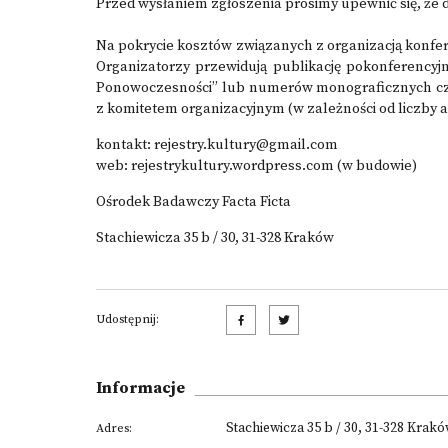
Przed wysłaniem zgłoszenia prosimy upewnić się, że 
Na pokrycie kosztów związanych z organizacją konfere
Organizatorzy przewidują publikację pokonferencyj
Ponowoczesności” lub numerów monograficznych cza
z komitetem organizacyjnym (w zależności od liczby a
kontakt: rejestry.kultury@gmail.com
web:
rejestrykultury.wordpress.com
(w budowie)
Ośrodek Badawczy Facta Ficta
Stachiewicza 35 b / 30, 31-328 Kraków
Udostępnij:
Informacje
Stachiewicza 35 b / 30, 31-328 Krak
Adres: