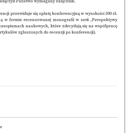
dołączyli Państwo wymagany załącznik.
ncji przewiduje się opłatę konferencyjną w wysokości 300 zł.
ną w formie recenzowanej monografii w serii „Perspektywy
sopismach naukowych, które zdecydują się na współpracę
rtykułów zgłoszonych do recenzji po konferencji).
ów