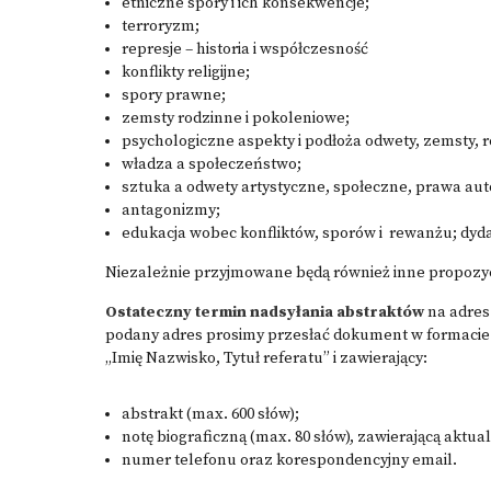
etniczne spory i ich konsekwencje;
terroryzm;
represje – historia i współczesność
konflikty religijne;
spory prawne;
zemsty rodzinne i pokoleniowe;
psychologiczne aspekty i podłoża odwety, zemsty, 
władza a społeczeństwo;
sztuka a odwety artystyczne, społeczne, prawa aut
antagonizmy;
edukacja wobec konfliktów, sporów i rewanżu; dyda
Niezależnie przyjmowane będą również inne propozyc
Ostateczny termin nadsyłania abstraktów
na adres 
podany adres prosimy przesłać dokument w formacie 
„Imię Nazwisko, Tytuł referatu” i zawierający:
abstrakt (max. 600 słów);
notę biograficzną (max. 80 słów), zawierającą aktual
numer telefonu oraz korespondencyjny email.