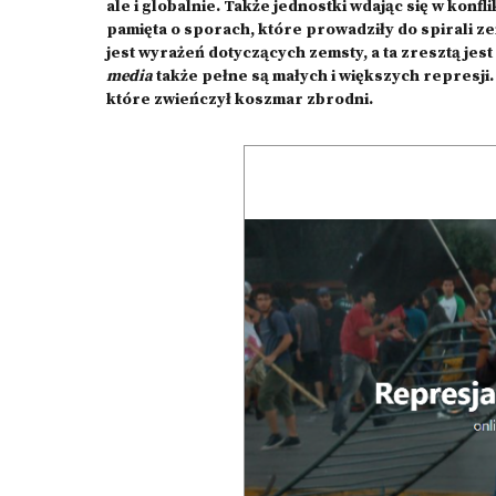
ale i globalnie. Także jednostki wdając się w konf
pamięta o sporach, które prowadziły do spirali z
jest wyrażeń dotyczących zemsty, a ta zresztą jest
media
także pełne są małych i większych represji.
które zwieńczył koszmar zbrodni.