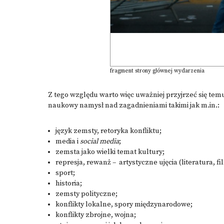
fragment strony głównej wydarzenia
Z tego względu warto więc uważniej przyjrzeć się tem
naukowy namysł nad zagadnieniami takimi jak m.in.:
język zemsty, retoryka konfliktu;
media i
social media
;
zemsta jako wielki temat kultury;
represja, rewanż – artystyczne ujęcia (literatura, f
sport;
historia;
zemsty polityczne;
konflikty lokalne, spory międzynarodowe;
konflikty zbrojne, wojna;