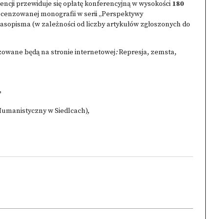
ncji przewiduje się opłatę konferencyjną w wysokości
180
ecenzowanej monografii w serii „Perspektywy
opisma (w zależności od liczby artykułów zgłoszonych do
zowane będą na stronie internetowej
:
Represja, zemsta,
,
Humanistyczny w Siedlcach),