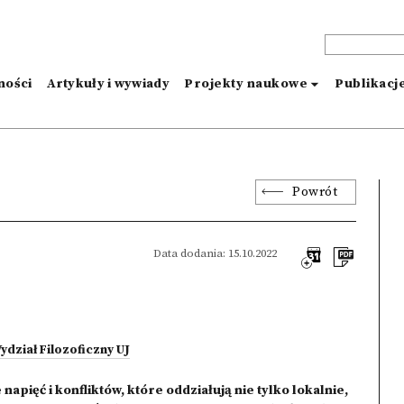
ności
Artykuły i wywiady
Projekty naukowe
Publikacj
Powrót
Data dodania: 15.10.2022
ydział Filozoficzny UJ
pięć i konfliktów, które oddziałują nie tylko lokalnie,