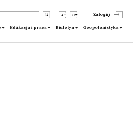
Zaloguj
A
PL
e
Edukacja i praca
Biuletyn
Geopolonistyka