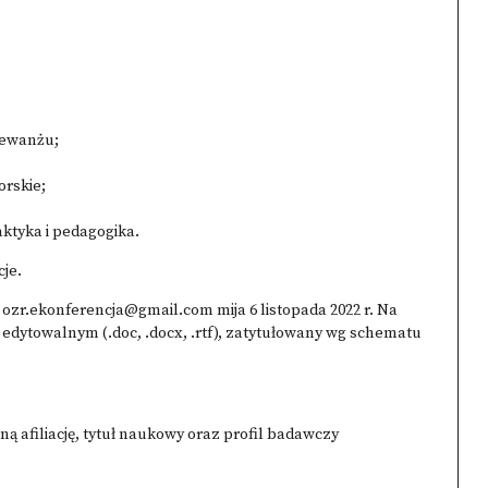
rewanżu;
orskie;
ktyka i pedagogika.
je.
ozr.ekonferencja@gmail.com mija 6 listopada 2022 r. Na
edytowalnym (.doc, .docx, .rtf), zatytułowany wg schematu
ną afiliację, tytuł naukowy oraz profil badawczy