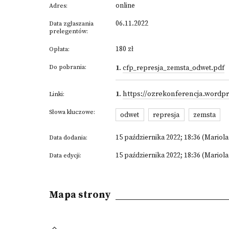
online
Adres:
06.11.2022
Data zgłaszania
prelegentów:
180 zł
Opłata:
Do pobrania:
1
.
cfp_represja_zemsta_odwet.pdf
1
.
https://ozrekonferencja.wordp
Linki:
Słowa kluczowe:
odwet
represja
zemsta
15 października 2022; 18:36 (Mariol
Data dodania:
15 października 2022; 18:36 (Mariol
Data edycji:
Mapa strony