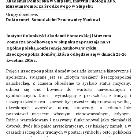
Akademia Pomorska w Słupsku
,
Instytut Filologii APS
,
Muzeum Pomorza Środkowego w Słupsku
Grupy docelowe:
Doktoranci
,
Samodzielni Pracownicy Naukowi
Instytut Polonistyki Akademii Pomorskiej i Muzeum
Pomorza Środkowego w Słupsku zapraszają na VI
Ogólnopolską Konferencję Naukową w cyklu:
Rzeczpospolita domów, która odbędzie się w dniach 25-26
kwietnia 2016 r.
Pojęcie
Rzeczpospolita domów
posiada konotacje historyczne i
społeczne, związane jest ze „złotym wiekiem” Rzeczpospolitej
szlacheckiej. Z czasem określenie to zyskało status mityczny,
odnosi się ono bowiem do wartości uniwersalnych i
symbolicznych. Dom – wyrastający z przeszłości, z tradycji i
naszego dziedzictwa – zawsze był przestrzenią kreowaną według
określonych wzorców, norm, konwencji, a jednocześnie
pozostawał miejscem własnym, niepowtarzalnym, jedynym.
Różnie wartościowany i nazywany funkcjonował jako ziemiański
dworek, dwór lub pałac arystokratyczny, czy książęcy zamek, a w
czasach szczególnie trudnych w postaci symbolu i ostoi polskości