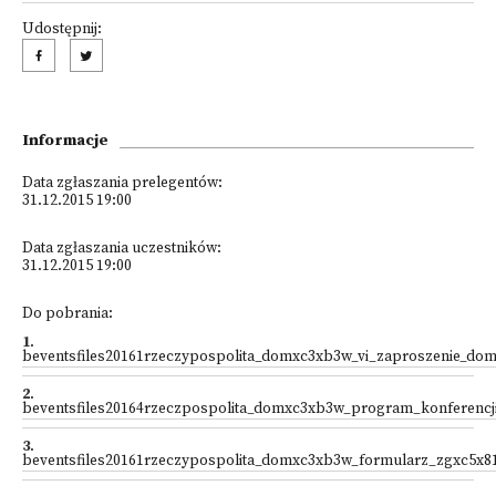
Udostępnij:
Informacje
Data zgłaszania prelegentów:
31.12.2015 19:00
Data zgłaszania uczestników:
31.12.2015 19:00
Do pobrania:
1
.
beventsfiles20161rzeczypospolita_domxc3xb3w_vi_zaproszenie_domy
2
.
beventsfiles20164rzeczpospolita_domxc3xb3w_program_konferencj
3
.
beventsfiles20161rzeczypospolita_domxc3xb3w_formularz_zgxc5x8