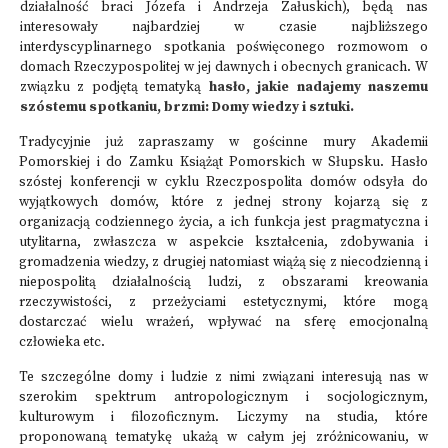
działalność braci Józefa i Andrzeja Załuskich), będą nas
interesowały najbardziej w czasie najbliższego
interdyscyplinarnego spotkania poświęconego rozmowom o
domach Rzeczypospolitej w jej dawnych i obecnych granicach. W
związku z podjętą tematyką
hasło, jakie nadajemy naszemu
szóstemu spotkaniu, brzmi: Domy wiedzy i sztuki.
Tradycyjnie już zapraszamy w gościnne mury Akademii
Pomorskiej i do Zamku Książąt Pomorskich w Słupsku. Hasło
szóstej konferencji w cyklu Rzeczpospolita domów odsyła do
wyjątkowych domów, które z jednej strony kojarzą się z
organizacją codziennego życia, a ich funkcja jest pragmatyczna i
utylitarna, zwłaszcza w aspekcie kształcenia, zdobywania i
gromadzenia wiedzy, z drugiej natomiast wiążą się z niecodzienną i
niepospolitą działalnością ludzi, z obszarami kreowania
rzeczywistości, z przeżyciami estetycznymi, które mogą
dostarczać wielu wrażeń, wpływać na sferę emocjonalną
człowieka etc.
Te szczególne domy i ludzie z nimi związani interesują nas w
szerokim spektrum antropologicznym i socjologicznym,
kulturowym i filozoficznym. Liczymy na studia, które
proponowaną tematykę ukażą w całym jej zróżnicowaniu, w