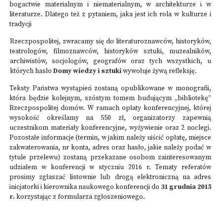
bogactwie materialnym i niematerialnym, w architekturze i w
literaturze. Dlatego też z pytaniem, jaka jest ich rola w kulturze i
tradycji
Rzeczpospolitej, zwracamy się do literaturoznawców, historyków,
teatrologów, filmoznawców, historyków sztuki, muzealników,
archiwistów, socjologów, geografów oraz tych wszystkich, u
których hasło
Domy wiedzy i sztuki
wywołuje żywą refleksję.
Teksty Państwa wystąpień zostaną opublikowane w monografii,
która będzie kolejnym, szóstym tomem budującym „bibliotekę”
Rzeczpospolitej domów. W ramach opłaty konferencyjnej, której
wysokość określamy na 550 zł, organizatorzy zapewnią
uczestnikom materiały konferencyjne, wyżywienie oraz 2 noclegi.
Pozostałe informacje (termin, w jakim należy uiścić opłatę, miejsce
zakwaterowania, nr konta, adres oraz hasło, jakie należy podać w
tytule przelewu) zostaną przekazane osobom zainteresowanym
udziałem w konferencji w styczniu 2016 r. Tematy referatów
prosimy zgłaszać listownie lub drogą elektroniczną na adres
inicjatorki i kierownika naukowego konferencji do
31 grudnia 2015
r.
korzystając z
formularza zgłoszeniowego.