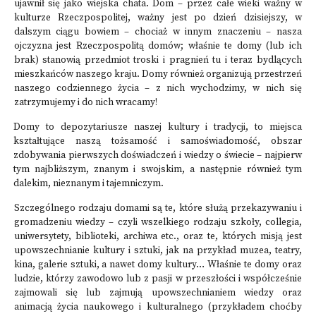
ujawnił się jako wiejska chata. Dom – przez całe wieki ważny w
kulturze Rzeczpospolitej, ważny jest po dzień dzisiejszy, w
dalszym ciągu bowiem – chociaż w innym znaczeniu – nasza
ojczyzna jest Rzeczpospolitą domów; właśnie te domy (lub ich
brak) stanowią przedmiot troski i pragnień tu i teraz bydlących
mieszkańców naszego kraju. Domy również organizują przestrzeń
naszego codziennego życia – z nich wychodzimy, w nich się
zatrzymujemy i do nich wracamy!
Domy to depozytariusze naszej kultury i tradycji, to miejsca
kształtujące naszą tożsamość i samoświadomość, obszar
zdobywania pierwszych doświadczeń i wiedzy o świecie – najpierw
tym najbliższym, znanym i swojskim, a następnie również tym
dalekim, nieznanym i tajemniczym.
Szczególnego rodzaju domami są te, które służą przekazywaniu i
gromadzeniu wiedzy – czyli wszelkiego rodzaju szkoły, collegia,
uniwersytety, biblioteki, archiwa etc., oraz te, których misją jest
upowszechnianie kultury i sztuki, jak na przykład muzea, teatry,
kina, galerie sztuki, a nawet domy kultury… Właśnie te domy oraz
ludzie, którzy zawodowo lub z pasji w przeszłości i współcześnie
zajmowali się lub zajmują upowszechnianiem wiedzy oraz
animacją życia naukowego i kulturalnego (przykładem choćby