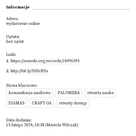
Informacje
Adres:
wydarzenie online
Opłata:
bez opłat
Linki:
1
.
https://zenodo.org/records/10496594
2
.
http://bit.ly/3SEvRXs
Słowa kluczowe:
komunikacja naukowa
PALOMERA
otwarta nauka
DIAMAS
CRAFT-OA
otwarty dostęp
Data dodania:
15 lutego 2024; 10:38 (Mariola Wilczak)