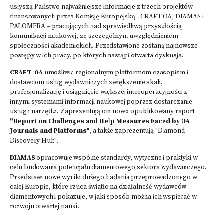
usłyszą Państwo najważniejsze informacje z trzech projektów
finansowanych przez Komisję Europejską - CRAFT-OA, DIAMAS i
PALOMERA – pracujących nad sprawiedliwą przyszłością
komunikacji naukowej, ze szczególnym uwzględnieniem
społeczności akademickich. Przedstawione zostaną najnowsze
postępy w ich pracy, po których nastąpi otwarta dyskusja.
CRAFT-OA
umożliwia regionalnym platformom czasopism i
dostawcom usług wydawniczych zwiększenie skali,
profesjonalizację i osiągnięcie większej interoperacyjności z
innymi systemami informacji naukowej poprzez dostarczanie
usług i narzędzi. Zaprezentują oni nowo opublikowany raport
"Report on Challenges and Help Measures Faced by OA
Journals and Platforms"
, a także zaprezentują "Diamond
Discovery Hub".
DIAMAS
opracowuje wspólne standardy, wytyczne i praktyki w
celu budowania potencjału diamentowego sektora wydawniczego.
Przedstawi nowe wyniki dużego badania przeprowadzonego w
całej Europie, które rzuca światło na działalność wydawców
diamentowych i pokazuje, w jaki sposób można ich wspierać w
rozwoju otwartej nauki.