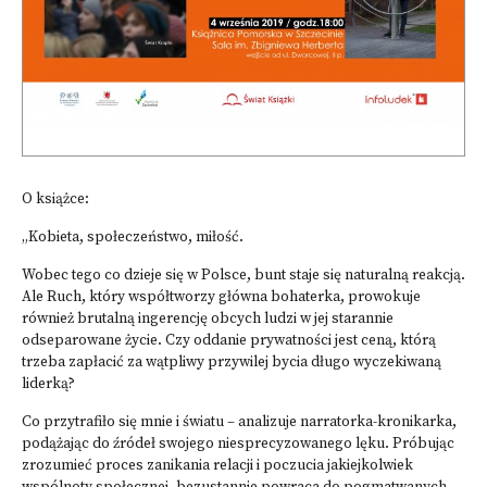
O książce:
„Kobieta, społeczeństwo, miłość.
Wobec tego co dzieje się w Polsce, bunt staje się naturalną reakcją.
Ale Ruch, który współtworzy główna bohaterka, prowokuje
również brutalną ingerencję obcych ludzi w jej starannie
odseparowane życie. Czy oddanie prywatności jest ceną, którą
trzeba zapłacić za wątpliwy przywilej bycia długo wyczekiwaną
liderką?
Co przytrafiło się mnie i światu – analizuje narratorka-kronikarka,
podążając do źródeł swojego niesprecyzowanego lęku. Próbując
zrozumieć proces zanikania relacji i poczucia jakiejkolwiek