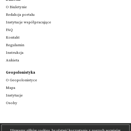
O Biuletynie
Redakcja portalu
Instytucje współpracujące
FAQ
Kontakt
Regulamin
Instrukcja
Ankieta
Geopolonistyka
O Geopolonistyce
Mapa
Instytucje
Osoby
Używamy plików cookies, by ułatwić korzystanie z naszych serwisów.