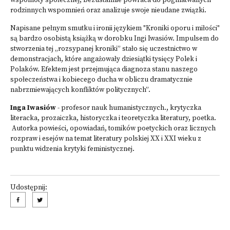
wspólnoty społecznej, bezustannie powraca do pogmatwanych
rodzinnych wspomnień oraz analizuje swoje nieudane związki.
Napisane pełnym smutku i ironii językiem "Kroniki oporu i miłości"
są bardzo osobistą książką w dorobku Ingi Iwasiów. Impulsem do
stworzenia tej „rozsypanej kroniki” stało się uczestnictwo w
demonstracjach, które angażowały dziesiątki tysięcy Polek i
Polaków. Efektem jest przejmująca diagnoza stanu naszego
społeczeństwa i kobiecego ducha w obliczu dramatycznie
nabrzmiewających konfliktów politycznych”.
Inga Iwasiów
- profesor nauk humanistycznych., krytyczka
literacka, prozaiczka, historyczka i teoretyczka literatury, poetka.
Autorka powieści, opowiadań, tomików poetyckich oraz licznych
rozpraw i esejów na temat literatury polskiej XX i XXI wieku z
punktu widzenia krytyki feministycznej.
Udostępnij: