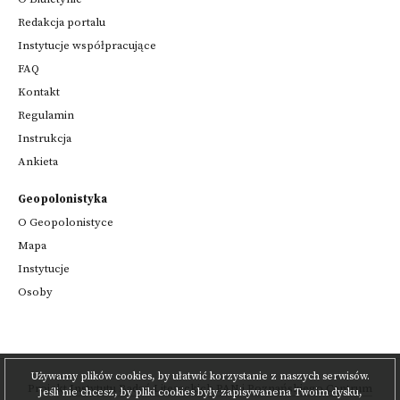
Redakcja portalu
Instytucje współpracujące
FAQ
Kontakt
Regulamin
Instrukcja
Ankieta
Geopolonistyka
O Geopolonistyce
Mapa
Instytucje
Osoby
Używamy plików cookies, by ułatwić korzystanie z naszych serwisów.
Projekt
Instytutu Badań Literackich PAN
i
Poznańskiego Centrum
Jeśli nie chcesz, by pliki cookies były zapisywanena Twoim dysku,