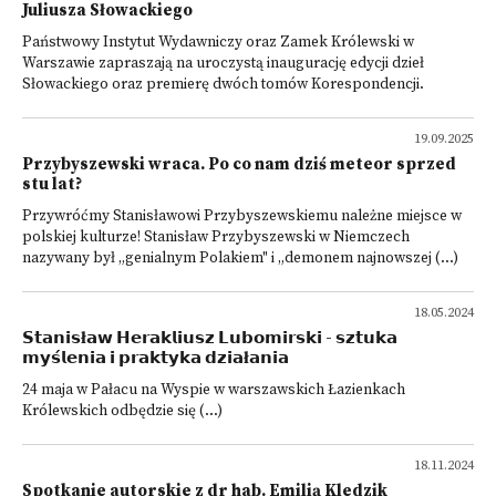
Juliusza Słowackiego
Państwowy Instytut Wydawniczy oraz Zamek Królewski w
Warszawie zapraszają na uroczystą inaugurację edycji dzieł
Słowackiego oraz premierę dwóch tomów Korespondencji.
19.09.2025
Przybyszewski wraca. Po co nam dziś meteor sprzed
stu lat?
Przywróćmy Stanisławowi Przybyszewskiemu należne miejsce w
polskiej kulturze! Stanisław Przybyszewski w Niemczech
nazywany był „genialnym Polakiem" i „demonem najnowszej (...)
18.05.2024
𝗦𝘁𝗮𝗻𝗶𝘀ł𝗮𝘄 𝗛𝗲𝗿𝗮𝗸𝗹𝗶𝘂𝘀𝘇 𝗟𝘂𝗯𝗼𝗺𝗶𝗿𝘀𝗸𝗶 - 𝘀𝘇𝘁𝘂𝗸𝗮
𝗺𝘆𝘀́𝗹𝗲𝗻𝗶𝗮 𝗶 𝗽𝗿𝗮𝗸𝘁𝘆𝗸𝗮 𝗱𝘇𝗶𝗮ł𝗮𝗻𝗶𝗮
24 maja w Pałacu na Wyspie w warszawskich Łazienkach
Królewskich odbędzie się (...)
18.11.2024
Spotkanie autorskie z dr hab. Emilią Kledzik