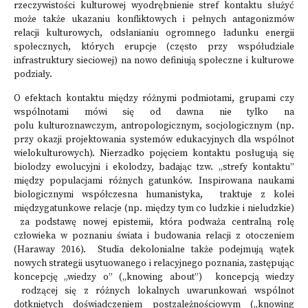
rzeczywistości kulturowej wyodrębnienie stref kontaktu służyć
może także ukazaniu konfliktowych i pełnych antagonizmów
relacji kulturowych, odsłanianiu ogromnego ładunku energii
społecznych, których erupcje (często przy współudziale
infrastruktury sieciowej) na nowo definiują społeczne i kulturowe
podziały.
O efektach kontaktu między różnymi podmiotami, grupami czy
wspólnotami mówi się od dawna nie tylko na
polu kulturoznawczym, antropologicznym, socjologicznym (np.
przy okazji projektowania systemów edukacyjnych dla wspólnot
wielokulturowych). Nierzadko pojęciem kontaktu posługują się
biolodzy ewolucyjni i ekolodzy, badając tzw. „strefy kontaktu”
między populacjami różnych gatunków. Inspirowana naukami
biologicznymi współczesna humanistyka, traktuje z kolei
międzygatunkowe relacje (np. między tym co ludzkie i nieludzkie)
za podstawę nowej epistemii, która podważa centralną rolę
człowieka w poznaniu świata i budowania relacji z otoczeniem
(Haraway 2016). Studia dekolonialne także podejmują wątek
nowych strategii usytuowanego i relacyjnego poznania, zastępując
koncepcję „wiedzy o” („knowing about”) koncepcją wiedzy
rodzącej się z różnych lokalnych uwarunkowań wspólnot
dotkniętych doświadczeniem postzależnościowym („knowing