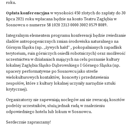
roku.
Opłata konferencyjna
w wysokości 450 złotych do zapłaty do 30
lipca 2021 roku wpłacana będzie na konto Teatru Zagłębia w
Sosnowcu o numerze 58 1020 2313 0000 3002 0579 8089.
Integralnym elementem programu konferencji będzie zwiedzanie
śladów antropogenicznych zmian środowiska naturalnego na
Górnym Śląsku (np. „żywych hałd” , pokopalnianych zapadlisk
terytorium, ruin górniczych osiedli robotniczych) oraz możliwość
uczestnictwa w działaniach mających na celu poznanie kultury
lokalnej Zagłębia Śląsko-Dąbrowskiego I Górnego Śląska (np.
spacery performatywne po Sosnowcu jako strefie
wielokulturowych kontaktów, koncerty i przedstawienia
zespołów, które z kultury lokalnej uczyniły narzędzie sztuki
krytycznej).
Organizatorzy nie zapewniają noclegów ani nie zwracają kosztów
podróży uczestników, służą jednak radą w znalezieniu
odpowiedniego hotelu lub lokum w Sosnowcu.
Serdecznie zapraszamy!