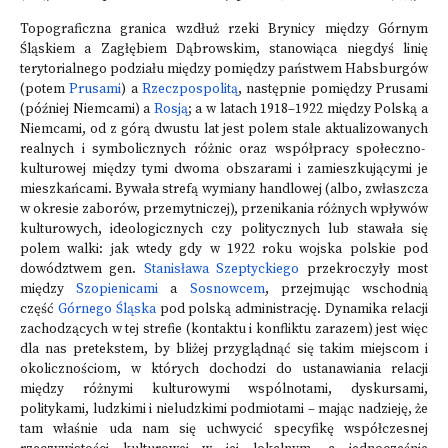
Topograficzna granica wzdłuż rzeki Brynicy między Górnym
Śląskiem a Zagłębiem Dąbrowskim, stanowiąca niegdyś linię
terytorialnego podziału między pomiędzy państwem Habsburgów
(potem
Prusami
) a
Rzeczpospolitą
, następnie pomiędzy Prusami
(później Niemcami) a
Rosją
; a w latach 1918–1922 między Polską a
Niemcami, od z górą dwustu lat jest polem stale aktualizowanych
realnych i symbolicznych różnic oraz współpracy społeczno-
kulturowej między tymi dwoma obszarami i zamieszkującymi je
mieszkańcami. Bywała strefą wymiany handlowej (albo, zwłaszcza
w okresie zaborów, przemytniczej), przenikania różnych wpływów
kulturowych, ideologicznych czy politycznych lub stawała się
polem walki: jak wtedy gdy w 1922 roku wojska polskie pod
dowództwem gen.
Stanisława Szeptyckiego
przekroczyły most
między
Szopienicami
a
Sosnowcem
, przejmując wschodnią
część
Górnego Śląska
pod polską administrację. Dynamika relacji
zachodzących w tej strefie (kontaktu i konfliktu zarazem) jest więc
dla nas pretekstem, by bliżej przyglądnąć się takim miejscom i
okolicznościom, w których dochodzi do ustanawiania relacji
między różnymi kulturowymi wspólnotami, dyskursami,
politykami, ludzkimi i nieludzkimi podmiotami – mając nadzieję, że
tam właśnie uda nam się uchwycić specyfikę współczesnej