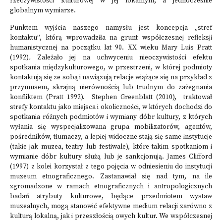
rzeczywistości kulturowej w jej lokalnym, a jednocześnie
globalnym wymiarze.
Punktem wyjścia naszego namysłu jest koncepcja „stref
kontaktu”, którą wprowadziła na grunt współczesnej refleksji
humanistycznej na początku lat 90. XX wieku Mary Luis Pratt
(1992)
.
Zależało jej na uchwyceniu nieoczywistości efektu
spotkania międzykulturowego, w przestrzeni, w której podmioty
kontaktują się ze sobą i nawiązują relacje wiążące się na przykład z
przymusem, skrajną nierównością lub trudnym do zażegnania
konfliktem (Pratt 1992). Stephen Greenblatt (2010), traktował
strefy kontaktu jako miejsca i okoliczności, w których dochodzi do
spotkania różnych podmiotów i wymiany dóbr kultury, z których
wyłania się wyspecjalizowana grupa mobilizatorów, agentów,
pośredników, tłumaczy, a lepiej widoczne stają się same instytucje
(takie jak muzea, teatry lub festiwale), które takim spotkaniom i
wymianie dóbr kultury służą lub je sankcjonują. James Clifford
(1997) z kolei korzystał z tego pojęcia w odniesieniu do instytucji
muzeum etnograficznego. Zastanawiał się nad tym, na ile
zgromadzone w ramach etnograficznych i antropologicznych
badań atrybuty kulturowe, będące przedmiotem wystaw
muzealnych, mogą stanowić efektywne medium relacji zarówno z
kulturą lokalną, jak i przeszłością owych kultur. We współczesnej