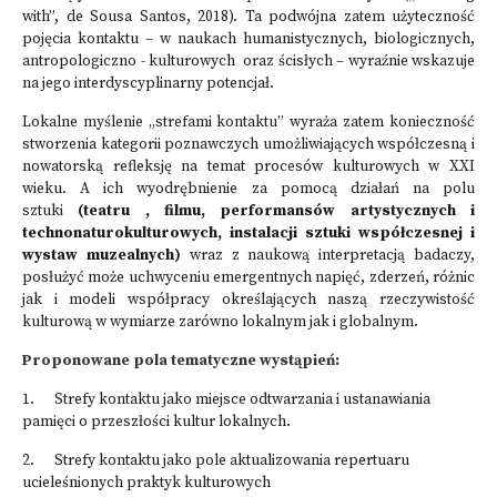
with”, de Sousa Santos, 2018). Ta podwójna zatem użyteczność
pojęcia kontaktu – w naukach humanistycznych, biologicznych,
antropologiczno - kulturowych oraz ścisłych – wyraźnie wskazuje
na jego interdyscyplinarny potencjał.
Lokalne myślenie „strefami kontaktu” wyraża zatem konieczność
stworzenia kategorii poznawczych umożliwiających współczesną i
nowatorską refleksję na temat procesów kulturowych w XXI
wieku. A ich wyodrębnienie za pomocą działań na polu
sztuki
(teatru , filmu, performansów artystycznych i
technonaturokulturowych, instalacji sztuki współczesnej i
wystaw muzealnych)
wraz z naukową interpretacją badaczy,
posłużyć może uchwyceniu emergentnych napięć, zderzeń, różnic
jak i modeli współpracy określających naszą rzeczywistość
kulturową w wymiarze zarówno lokalnym jak i globalnym.
Proponowane pola tematyczne wystąpień:
1. Strefy kontaktu jako miejsce odtwarzania i ustanawiania
pamięci o przeszłości kultur lokalnych.
2. Strefy kontaktu jako pole
aktualizowania repertuaru
ucieleśnionych praktyk kulturowych