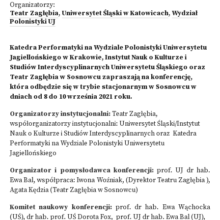
Organizatorzy:
Teatr Zagłębia
,
Uniwersytet Śląski w Katowicach
,
Wydział
Polonistyki UJ
Katedra Performatyki na Wydziale Polonistyki Uniwersytetu
Jagiellońskiego w Krakowie, Instytut Nauk o Kulturze i
Studiów Interdyscyplinarnych Uniwersytetu Śląskiego oraz
Teatr Zagłębia w Sosnowcu zapraszają na konferencję,
która odbędzie się w trybie stacjonarnym w Sosnowcu w
dniach od 8 do 10 września 2021 roku.
Organizatorzy instytucjonalni:
Teatr Zagłębia,
współorganizatorzy instytucjonalni: Uniwersytet Śląski/Instytut
Nauk o Kulturze i Studiów Interdyscyplinarnych oraz Katedra
Performatyki na Wydziale Polonistyki Uniwersytetu
Jagiellońskiego
Organizator i pomysłodawca konferencji:
prof. UJ dr hab.
Ewa Bal, współpraca: Iwona Woźniak, (Dyrektor Teatru Zagłębia ),
Agata Kędzia (Teatr Zagłębia w Sosnowcu)
Komitet naukowy konferencji:
prof. dr hab. Ewa Wąchocka
(UŚ), dr hab. prof. UŚ Dorota Fox, prof. UJ dr hab. Ewa Bal (UJ),