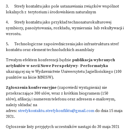
3. Strefy kontaktu jako
pole ustanawiania związków wspólnot
lokalnych z terytorium i środowiskiem naturalnym
4.
Strefy kontaktu jako przykład technonaturokulturowej
symbiozy, pasożytowania, rozkładu, wymierania lub rekultywacji i
wzrostu.
5. Technologiczne zapośredniczenia jako infrastruktura stref
kontaktu oraz element technoludzkich asamblaży
Trwałym efektem konferencji będzie
publikacja wybranych
artykułów w serii Nowe Perspektywy- Performatyka
ukazującej się w Wydawnictwie Uniwersytetu Jagiellońskiego (100
punktów na liście MNISW).
Zgłoszenia konferencyjne
(zapowiedź wystąpienia) nie
przekraczające 300 słów, wraz z krótkim biogramem (150
słów), afiliacją i numerem telefonu oraz adresem e-mailowym,
należy składać na
adres:
strefykontaktu.strefykonfliktu@gmail.com
do dnia 15 maja
2021.
Ogłoszenie listy przyjętych uczestników nastąpi do 30 maja 2021