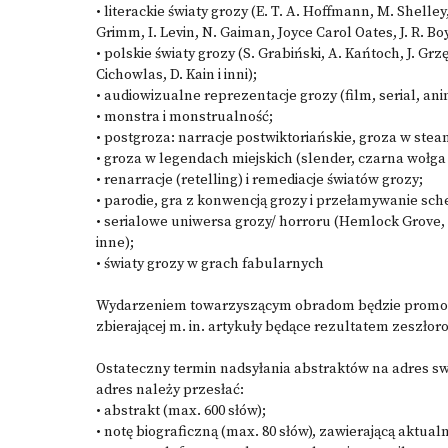
• literackie światy grozy (E. T. A. Hoffmann, M. Shelley,
Grimm, I. Levin, N. Gaiman, Joyce Carol Oates, J. R. Boye
• polskie światy grozy (S. Grabiński, A. Kańtoch, J. Grzę
Cichowlas, D. Kain i inni);
• audiowizualne reprezentacje grozy (film, serial, ani
• monstra i monstrualność;
• postgroza: narracje postwiktoriańskie, groza w ste
• groza w legendach miejskich (slender, czarna wołga 
• renarracje (retelling) i remediacje światów grozy;
• parodie, gra z konwencją grozy i przełamywanie sc
• serialowe uniwersa grozy/ horroru (Hemlock Grove
inne);
• światy grozy w grach fabularnych
Wydarzeniem towarzyszącym obradom będzie promocja
zbierającej m. in. artykuły będące rezultatem zeszło
Ostateczny termin nadsyłania abstraktów na adres s
adres należy przesłać:
• abstrakt (max. 600 słów);
• notę biograficzną (max. 80 słów), zawierającą aktual