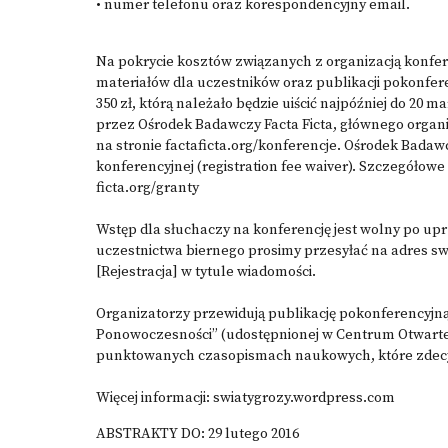
• numer telefonu oraz korespondencyjny email.
Na pokrycie kosztów związanych z organizacją konfer
materiałów dla uczestników oraz publikacji pokonfere
350 zł, którą należało będzie uiścić najpóźniej do 20 m
przez Ośrodek Badawczy Facta Ficta, głównego organ
na stronie
factaficta.org/konferencje
. Ośrodek Badawc
konferencyjnej (registration fee waiver). Szczegółowe
ficta.org/granty
Wstęp dla słuchaczy na konferencję jest wolny po upr
uczestnictwa biernego prosimy przesyłać na adres sw
[Rejestracja] w tytule wiadomości.
Organizatorzy przewidują publikację pokonferencyjną
Ponowoczesności” (udostępnionej w Centrum Otwartej
punktowanych czasopismach naukowych, które zdecyd
Więcej informacji:
swiatygrozy.wordpress.com
ABSTRAKTY DO: 29 lutego 2016