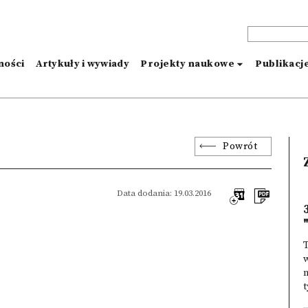
ności
Artykuły i wywiady
Projekty naukowe
Publikacj
Powrót
Data dodania: 19.03.2016
T
n
t