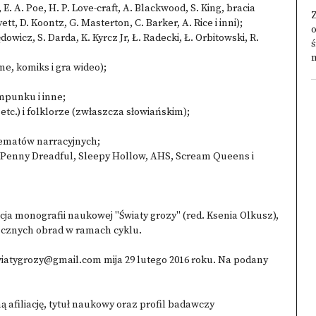
 E. A. Poe, H. P. Love-craft, A. Blackwood, S. King, bracia
tt, D. Koontz, G. Masterton, C. Barker, A. Rice i inni);
o
dowicz, S. Darda, K. Kyrcz Jr, Ł. Radecki, Ł. Orbitowski, R.
ś
m
me, komiks i gra wideo);
ampunku i inne;
etc.) i folklorze (zwłaszcza słowiańskim);
hematów narracyjnych;
, Penny Dreadful, Sleepy Hollow, AHS, Scream Queens i
 monografii naukowej "Światy grozy" (red. Ksenia Olkusz),
rocznych obrad w ramach cyklu.
wiatygrozy@gmail.com mija 29 lutego 2016 roku. Na podany
ną afiliację, tytuł naukowy oraz profil badawczy