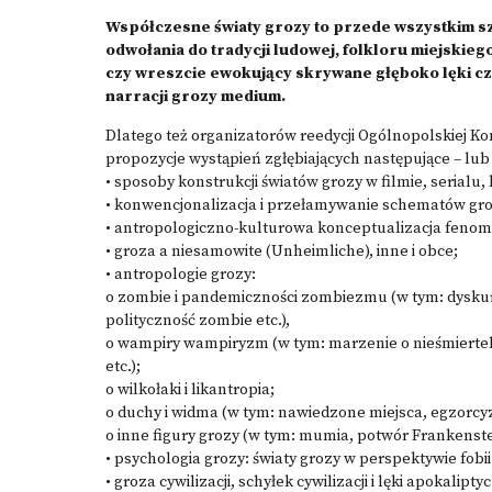
Współczesne światy grozy to przede wszystkim sz
odwołania do tradycji ludowej, folkloru miejskiego,
czy wreszcie ewokujący skrywane głęboko lęki czy
narracji grozy medium.
Dlatego też organizatorów reedycji Ogólnopolskiej Ko
propozycje wystąpień zgłębiających następujące – lub
• sposoby konstrukcji światów grozy w filmie, serialu, 
• konwencjonalizacja i przełamywanie schematów gro
• antropologiczno-kulturowa konceptualizacja fenom
• groza a niesamowite (Unheimliche), inne i obce;
• antropologie grozy:
o zombie i pandemiczności zombiezmu (w tym: dyskurs
polityczność zombie etc.),
o wampiry wampiryzm (w tym: marzenie o nieśmiert
etc.);
o wilkołaki i likantropia;
o duchy i widma (w tym: nawiedzone miejsca, egzorc
o inne figury grozy (w tym: mumia, potwór Frankenst
• psychologia grozy: światy grozy w perspektywie fobi
• groza cywilizacji, schyłek cywilizacji i lęki apokalipty