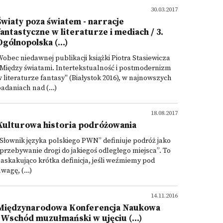
30.03.2017
Światy poza światem - narracje
fantastyczne w literaturze i mediach / 3.
Ogólnopolska (...)
obec niedawnej publikacji książki Piotra Stasiewicza
Między światami. Intertekstualność i postmodernizm
 literaturze fantasy" (Białystok 2016), w najnowszych
adaniach nad (...)
18.08.2017
Kulturowa historia podróżowania
Słownik języka polskiego PWN” definiuje podróż jako
przebywanie drogi do jakiegoś odległego miejsca”. To
askakująco krótka definicja, jeśli weźmiemy pod
wagę, (...)
14.11.2016
Międzynarodowa Konferencja Naukowa
"Wschód muzułmański w ujęciu (...)