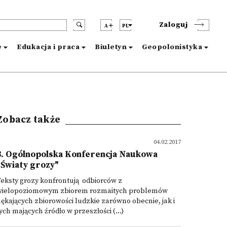
Zaloguj
A
PL
e
Edukacja i praca
Biuletyn
Geopolonistyka
Zobacz także
04.02.2017
3. Ogólnopolska Konferencja Naukowa
"Światy grozy"
eksty grozy konfrontują odbiorców z
wielopoziomowym zbiorem rozmaitych problemów
ękających zbiorowości ludzkie zarówno obecnie, jak i
ych mających źródło w przeszłości (...)