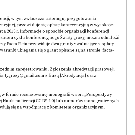
encji, w tym zwłaszcza cateringu, przygotowania
ncyjnej, przewi-duje się opłatę konferencyjną w wysokości
arca 2015 r. Informacje o sposobie organizacji konferencji
izatora cyklu konferencyjnego Światy grozy, można odnaleźć
zy Facta Ficta przewiduje dwa granty zwalniające z opłaty
 warunki ubiegania się o grant opisane są na stronie:
facta-
zednim zarejestrowaniu. Zgłoszenia akredytacji prasowej i
ia-tygrozy@gmail.com z frazą [Akredytacja] oraz
 w formie recenzowanej monografii w serii „Perspektywy
 Nauki na licencji CC BY 4.0) lub numerów monograficznych
ują się na współpracę z komitetem organizacyjnym.