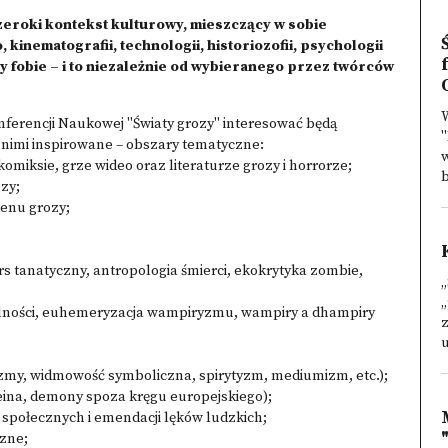
eroki kontekst kulturowy, mieszczący w sobie
 kinematografii, technologii, historiozofii, psychologii
 fobie – i to niezależnie od wybieranego przez twórców
W
nferencji Naukowej "Światy grozy" interesować będą
"
 nimi inspirowane – obszary tematyczne:
w
komiksie, grze wideo oraz literaturze grozy i horrorze;
b
zy;
enu grozy;
 tanatyczny, antropologia śmierci, ekokrytyka zombie,
„
„
elności, euhemeryzacja wampiryzmu, wampiry a dhampiry
z
u
yzmy, widmowość symboliczna, spirytyzm, mediumizm, etc.);
eina, demony spoza kręgu europejskiego);
i społecznych i emendacji lęków ludzkich;
czne;