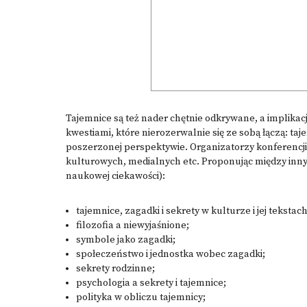
Tajemnice są też nader chętnie odkrywane, a implika
kwestiami, które nierozerwalnie się ze sobą łączą: taj
poszerzonej perspektywie. Organizatorzy konferencji
kulturowych, medialnych etc. Proponując między innym
naukowej ciekawości):
tajemnice, zagadki i sekrety w kulturze i jej tekstach
filozofia a niewyjaśnione;
symbole jako zagadki;
społeczeństwo i jednostka wobec zagadki;
sekrety rodzinne;
psychologia a sekrety i tajemnice;
polityka w obliczu tajemnicy;