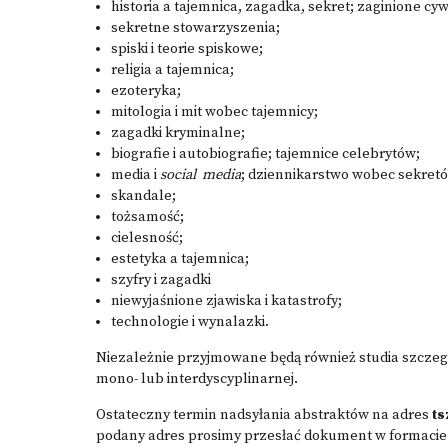
historia a tajemnica, zagadka, sekret; zaginione cywi
sekretne stowarzyszenia;
spiski i teorie spiskowe;
religia a tajemnica;
ezoteryka;
mitologia i mit wobec tajemnicy;
zagadki kryminalne;
biografie i autobiografie; tajemnice celebrytów;
media i
social media
; dziennikarstwo wobec sekretó
skandale;
tożsamość;
cielesność;
estetyka a tajemnica;
szyfry i zagadki
niewyjaśnione zjawiska i katastrofy;
technologie i wynalazki.
Niezależnie przyjmowane będą również studia szczeg
mono- lub interdyscyplinarnej.
Ostateczny termin nadsyłania abstraktów na adres
ts
podany adres prosimy przesłać dokument w formacie 