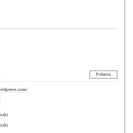
Pobierz
wordpress.com/
czak)
czak)