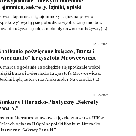
Niewyjaśnione - niewytłumaczalne.
Tajemnice, sekrety, tajniki, spiski
łowa „tajemnica” i „tajemniczy”, a już na pewno
spiskowy” wydają się pobudzać wyobraźnię i nie bez
owodu używa się ich, a niekiedy nawet i nadużywa, (...)
12.03.2023
Spotkanie poświęcone książce „Burza i
zwierciadło” Krzysztofa Mrowcewicza
6 marca o godzinie 18 odbędzie się spotkanie wokół
siążki Burza i zwierciadło Krzysztofa Mrowcewicza.
ośćmi będą autor oraz Aleksander Nawarecki. (...)
11.03.2026
Konkurs Literacko-Plastyczny „Sekrety
Pana N.”
nstytut Literaturoznawstwa i Językoznawstwa UJK w
ielcach ogłasza II Ogólnopolski Konkurs Literacko-
lastyczny „Sekrety Pana N.”.