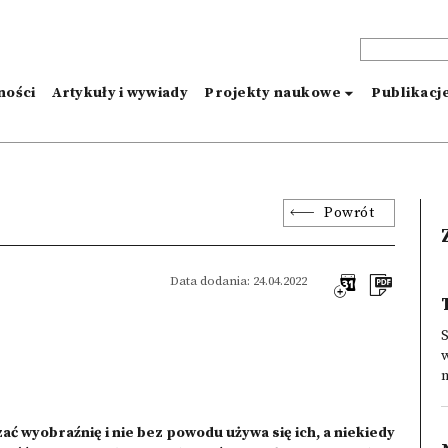
ności
Artykuły i wywiady
Projekty naukowe
Publikacj
Powrót
Data dodania: 24.04.2022
S
w
n
zać wyobraźnię i nie bez powodu używa się ich, a niekiedy