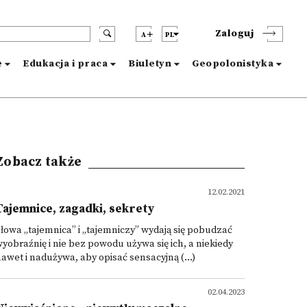
Zaloguj
A
PL
e
Edukacja i praca
Biuletyn
Geopolonistyka
Zobacz także
12.02.2021
Tajemnice, zagadki, sekrety
łowa „tajemnica” i „tajemniczy” wydają się pobudzać
yobraźnię i nie bez powodu używa się ich, a niekiedy
awet i nadużywa, aby opisać sensacyjną (...)
02.04.2023