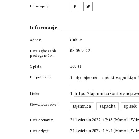
Udostępnij:
Informacje
online
Adres:
08.05.2022
Data zgłaszania
prelegentów:
160 zł
Opłata:
Do pobrania:
1
.
cfp_tajemnice_spiski_zagadki.pdf
1
.
https://tajemnicakonferencja.
Linki:
Słowa kluczowe:
tajemnica
zagadka
spisek
24 kwietnia 2022; 17:18 (Mariola Wil
Data dodania:
24 kwietnia 2022; 17:24 (Mariola Wil
Data edycji: