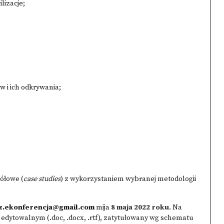
lizacje;
w i ich odkrywania;
ółowe (
case studies
) z wykorzystaniem wybranej metodologii
z.ekonferencja@gmail.com
mija
8 maja
2022 roku
. Na
edytowalnym (.doc, .docx, .rtf), zatytułowany wg schematu