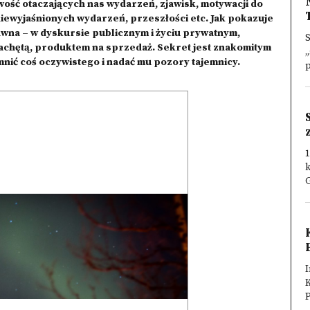
ość otaczających nas wydarzeń, zjawisk, motywacji do
iewyjaśnionych wydarzeń, przeszłości etc. Jak pokazuje
dawna – w dyskursie publicznym i życiu prywatnym,
S
achętą, produktem na sprzedaż. Sekret jest znakomitym
„
mnić coś oczywistego i nadać mu pozory tajemnicy.
p
1
k
G
I
K
P