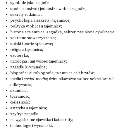
symbole jako zagadki;
społeczeństwo i jednostka wobec zagadki;
sekrety rodzinne;
psychologia a sekrety i tajemnice;
polityka w obliczu tajemnicy;
historia a tajemnica, zagadka, sekret; zaginione cywilizacje;
sekretne stowarzyszenia;
spiski i teorie spiskowe;
religia a tajemnica;
ezoteryka;
mitologia i mit wobec tajemnicy;
zagadki kryminalne;
biografie i autobiografie; tajemnice celebrytów;
media i
social media
; dziennikarstwo wobec sekretów i ich
odkrywania;
skandale;
tożsamość;
cielesność;
estetyka a tajemnica;
szyfry i zagadki
niewyjaśnione zjawiska i katastrofy;
technologie i wynalazki.