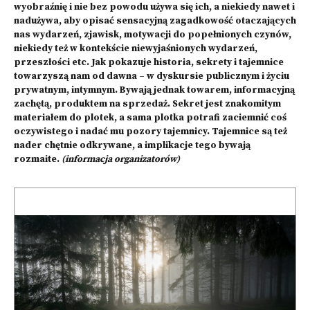
wyobraźnię i nie bez powodu używa się ich, a niekiedy nawet i
nadużywa, aby opisać sensacyjną zagadkowość otaczających
nas wydarzeń, zjawisk, motywacji do popełnionych czynów,
niekiedy też w kontekście niewyjaśnionych wydarzeń,
przeszłości etc. Jak pokazuje historia, sekrety i tajemnice
towarzyszą nam od dawna – w dyskursie publicznym i życiu
prywatnym, intymnym. Bywają jednak towarem, informacyjną
zachętą, produktem na sprzedaż. Sekret jest znakomitym
materiałem do plotek, a sama plotka potrafi zaciemnić coś
oczywistego i nadać mu pozory tajemnicy. Tajemnice są też
nader chętnie odkrywane, a implikacje tego bywają
rozmaite.
(informacja organizatorów)