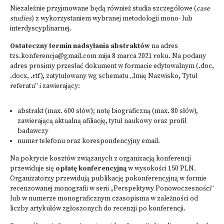
Niezależnie przyjmowane będą również studia szczegółowe (
case
studies
) z wykorzystaniem wybranej metodologii mono- lub
interdyscyplinarnej.
Ostateczny termin nadsyłania abstraktów
na adres
tzs.konferencja@gmail.com
mija 8 marca 2021 roku. Na podany
adres prosimy przesłać dokument w formacie edytowalnym (.doc,
.docx, .rtf), zatytułowany wg schematu „Imię Nazwisko, Tytuł
referatu” i zawierający:
abstrakt (max. 600 słów); notę biograficzną (max. 80 słów),
zawierającą aktualną afiliację, tytuł naukowy oraz profil
badawczy
numer telefonu oraz korespondencyjny email.
Na pokrycie kosztów związanych z organizacją konferencji
przewiduje się
opłatę konferencyjną
w wysokości 150 PLN.
Organizatorzy przewidują publikację pokonferencyjną w formie
recenzowanej monografii w serii „Perspektywy Ponowoczesności”
lub w numerze monograficznym czasopisma w zależności od
liczby artykułów zgłoszonych do recenzji po konferencji.