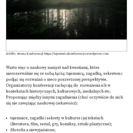
źródło: strona konferencji https://tajemnicakonferencja.wordpress.com
Warto więc o naukowy namysł nad kwestiami, które
nierozerwalnie się ze sobą łączą: tajemnicą, zagadką, sekretem i
podjąć się rozważań o nieco poszerzonej perspektywie.
Organizatorzy konferencji zachęcają do rozważenia ich w
kontekstach historycznych, kulturowych, medialnych etc.
Proponując między innymi zagadnienia (choć oczywiście do nich
się nie zawężając naukowej ciekawości):
tajemnice, zagadki i sekrety w kulturze i jej tekstach
(literatura, film, serial, gry, komiksy, sztuki plastyczne);
filozofia a niewyjaśnione;