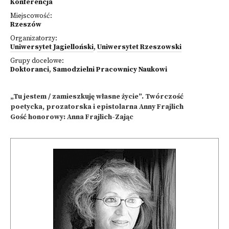
Konferencja
Miejscowość:
Rzeszów
Organizatorzy:
Uniwersytet Jagielloński
,
Uniwersytet Rzeszowski
Grupy docelowe:
Doktoranci
,
Samodzielni Pracownicy Naukowi
„Tu jestem / zamieszkuję własne życie”. Twórczość
poetycka, prozatorska i epistolarna Anny Frajlich
Gość honorowy: Anna Frajlich-Zając