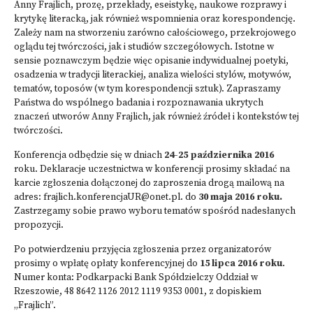
Anny Frajlich, prozę, przekłady, eseistykę, naukowe rozprawy i
krytykę literacką, jak również wspomnienia oraz korespondencję.
Zależy nam na stworzeniu zarówno całościowego, przekrojowego
oglądu tej twórczości, jak i studiów szczegółowych. Istotne w
sensie poznawczym będzie więc opisanie indywidualnej poetyki,
osadzenia w tradycji literackiej, analiza wielości stylów, motywów,
tematów, toposów (w tym korespondencji sztuk). Zapraszamy
Państwa do wspólnego badania i rozpoznawania ukrytych
znaczeń utworów Anny Frajlich, jak również źródeł i kontekstów tej
twórczości.
Konferencja odbędzie się w dniach
24-25 października 2016
roku. Deklaracje uczestnictwa w konferencji prosimy składać na
karcie zgłoszenia dołączonej do zaproszenia drogą mailową na
adres:
frajlich.konferencjaUR@onet.pl
. do
30 maja 2016 roku.
Zastrzegamy sobie prawo wyboru tematów spośród nadesłanych
propozycji.
Po potwierdzeniu przyjęcia zgłoszenia przez organizatorów
prosimy o wpłatę opłaty konferencyjnej do
15 lipca 2016 roku
.
Numer konta: Podkarpacki Bank Spółdzielczy Oddział w
Rzeszowie, 48 8642 1126 2012 1119 9353 0001, z dopiskiem
„Frajlich”.