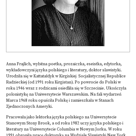
Anna Frajlich, wybitna poetka, prozaiczka, eseistka, edytorka,
wykładowczyni języka polskiego i literatury, doktor slawistyki.
Urodziła się w Kattatałdyk w
Kirgiskiej
Socjalistycznej Republice
Radzieckiej (od 1991 roku Kirgistan). Po powrocie do Polski w
roku 1946 wraz z rodzicami osiedliła się w Szczecinie. Ukończyła
polonistykę na Uniwersytecie Warszawskim. Na fali wydarzeń
Marca 1968 roku opuściła Polskę i zamieszkała w Stanach
Zjednoczonych Ameryki.
Pracowała jako lektorka języka polskiego na Uniwersytecie
Stanowym Stony Brook, a od roku 1982 uczy języka polskiego i
literatury na Uniwersytecie Columbia w Nowym Jorku. W roku
1991 obroniła pracę doktorską na Wydziale Slawistyki New York