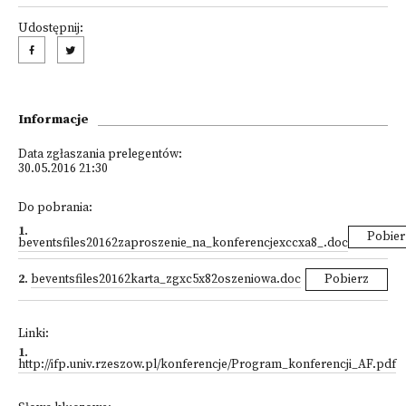
Udostępnij:
Informacje
Data zgłaszania prelegentów:
30.05.2016 21:30
Do pobrania:
1
.
Pobier
beventsfiles20162zaproszenie_na_konferencjexccxa8_.doc
2
.
beventsfiles20162karta_zgxc5x82oszeniowa.doc
Pobierz
Linki:
1
.
http://ifp.univ.rzeszow.pl/konferencje/Program_konferencji_AF.pdf