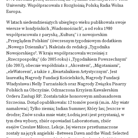
University. Współpracowała z Rozgłośnią Polską Radia Wolna
Europa.
W latach siedemdziesiątych ubiegłego wieku publikowała swoje
wiersze w londyńskich „Wiadomościach”, a od roku 1980
współpracowała z paryską „Kulturą” i z nowojorskim
„Przeglądem Polskim” (ówczesnym tygodniowym dodatkiem
„Nowego Dziennika”). Należała do redakcji „Tygodnika
Nowojorskiego". W kraju współpracowała wcześniej z
„Rzeczpospolitą” (do 2005 roku) i „Tygodnikiem Powszechnym”
(do 2007), obecnie współdziała z „Akcentem”, „Migotaniami”,
„eleWatorem”, a także z „Kwartalnikiem Artystycznym”. Jest
laureatką Nagrody Fundacji Kościelskich, Nagrody Fundacji
Władysława i Nelly Turzańskich oraz Nagrody Związku Pisarzy
Polskich na Obczyźnie. Odznaczona Krzyżem Kawalerskim
Orderu Zasługi RP. Została także honorowym ambasadorem
Szczecina. Dotąd opublikowała: 12 tomów poezji (m.in. Aby wiatr
namalować; Tylko ziemia; Indian Summer; Który las; Jeszcze w
drodze; Znów szuka mnie wiatr; Łodzią jest i jest przystanią), w
tym dwa wybory, zbiór opowiadań Laboratorium, zbiór
esejów Czesław Miłosz. Lekcje. Jej wiersze przetłumaczone
zostały na język angielski –Between Dawn and the Wind: Selected