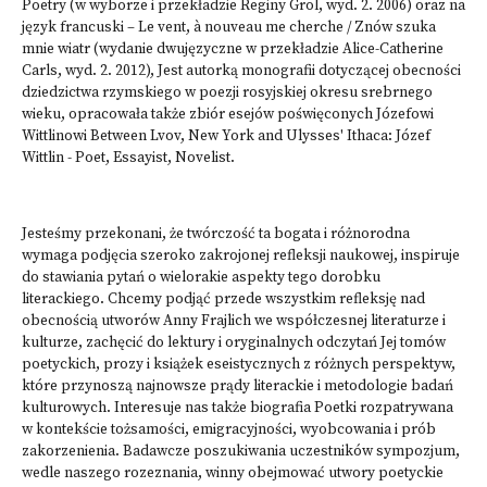
Poetry (w wyborze i przekładzie Reginy Grol, wyd. 2. 2006) oraz na
język francuski – Le vent, à nouveau me cherche / Znów szuka
mnie wiatr (wydanie dwujęzyczne w przekładzie Alice-Catherine
Carls, wyd. 2. 2012), Jest autorką monografii dotyczącej obecności
dziedzictwa rzymskiego w poezji rosyjskiej okresu srebrnego
wieku, opracowała także zbiór esejów poświęconych Józefowi
Wittlinowi Between Lvov, New York and Ulysses' Ithaca: Józef
Wittlin - Poet, Essayist, Novelist.
Jesteśmy przekonani, że twórczość ta bogata i różnorodna
wymaga podjęcia szeroko zakrojonej refleksji naukowej, inspiruje
do stawiania pytań o wielorakie aspekty tego dorobku
literackiego. Chcemy podjąć przede wszystkim refleksję nad
obecnością utworów Anny Frajlich we współczesnej literaturze i
kulturze, zachęcić do lektury i oryginalnych odczytań Jej tomów
poetyckich, prozy i książek eseistycznych z różnych perspektyw,
które przynoszą najnowsze prądy literackie i metodologie badań
kulturowych. Interesuje nas także biografia Poetki rozpatrywana
w kontekście tożsamości, emigracyjności, wyobcowania i prób
zakorzenienia. Badawcze poszukiwania uczestników sympozjum,
wedle naszego rozeznania, winny obejmować utwory poetyckie