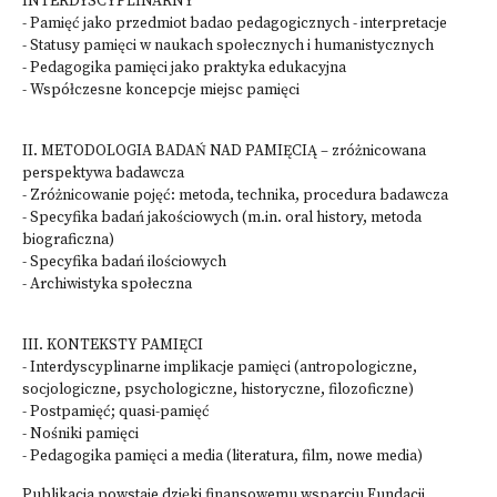
INTERDYSCYPLINARNY
- Pamięć jako przedmiot badao pedagogicznych - interpretacje
- Statusy pamięci w naukach społecznych i humanistycznych
- Pedagogika pamięci jako praktyka edukacyjna
- Współczesne koncepcje miejsc pamięci
II. METODOLOGIA BADAŃ NAD PAMIĘCIĄ – zróżnicowana
perspektywa badawcza
- Zróżnicowanie pojęć: metoda, technika, procedura badawcza
- Specyfika badań jakościowych (m.in. oral history, metoda
biograficzna)
- Specyfika badań ilościowych
- Archiwistyka społeczna
III. KONTEKSTY PAMIĘCI
- Interdyscyplinarne implikacje pamięci (antropologiczne,
socjologiczne, psychologiczne, historyczne, filozoficzne)
- Postpamięć; quasi-pamięć
- Nośniki pamięci
- Pedagogika pamięci a media (literatura, film, nowe media)
Publikacja powstaje dzięki finansowemu wsparciu Fundacji