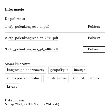
Informacje
Do pobrania:
1
.
cfp_polenkongress_dt.pdf
Pobierz
2
.
cfp_polenkongress_en_2504.pdf
Pobierz
3
.
cfp_polenkongress_pl_2404.pdf
Pobierz
Słowa kluczowe:
kongres polonoznawczy
geopolityka
inwazja
studia postkolonialne
Polish Studies
konflikt
wojna
kryzys
Data dodania:
5 maja 2023; 22:33 (Mariola Wilczak)