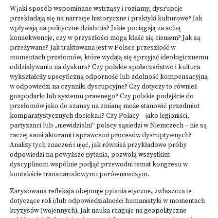
W jaki sposób wspominane wstrząsy i rozłamy, dysrupcje
przekładają się na narracje historyczne i praktyki kulturowe? Jak
wpływają na polityczne działania? Jakie pociągają za sobą
konsekwencje, czy w przyszłości mogą kłaść się cieniem? Jak są
przeżywane? Jak traktowana jest w Polsce przeszłość w
momentach przełomów, które wydają się sprzyjać ideologicznemu
oddziaływaniu na dyskurs? Czy polskie społeczeństwo i kultura
wykształciły specyficzną odporność lub zdolność kompensacyjną
w odpowiedzi na czynniki dysrupcyjne? Czy dotyczy to również
gospodarki lub systemu prawnego? Czy polskie podejście do
przełomów jako do szansy na zmianę może stanowić przedmiot
komparatystycznych dociekań? Czy Polacy – jako legioniści,
partyzanci lub „niewidzialni” polscy sąsiedzi w Niemczech – nie są
raczej sami aktorami i sprawcami procesów dysruptywnych?
Analizy tych znaczeń i ujęć, jak również przykładowe próby
odpowiedzi na powyższe pytania, pozwolą wszystkim
dyscyplinom wspólnie podjąć przewodni temat kongresu w
kontekście transnarodowym i porównawczym.
Zarysowana refleksja obejmuje pytania etyczne, zwłaszcza te
dotyczące roli i/lub odpowiedzialności humanistyki w momentach
kryzysów (wojennych). Jak nauka reaguje na geopolityczne