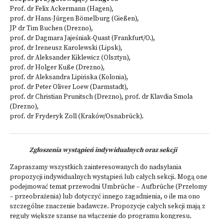
Prof. dr Felix Ackermann (Hagen),
prof. dr Hans-Jürgen Bömelburg (Gießen),
JP dr Tim Buchen (Drezno),
prof. dr Dagmara Jajeśniak-Quast (Frankfurt/O.),
prof. dr Ireneusz Karolewski (Lipsk),
prof. dr Aleksander Kiklewicz (Olsztyn),
prof. dr Holger Kuße (Drezno),
prof. dr Aleksandra Lipińska (Kolonia),
prof. dr Peter Oliver Loew (Darmstadt),
prof. dr Christian Prunitsch (Drezno), prof. dr Klavdia Smola
(Drezno),
prof. dr Fryderyk Zoll (Kraków/Osnabrück).
Zgłoszenia wystąpień indywidualnych oraz sekcji
Zapraszamy wszystkich zainteresowanych do nadsyłania
propozycji indywidualnych wystąpień lub całych sekcji. Mogą one
podejmować temat przewodni Umbrüche – Aufbrüche (Przełomy
– przeobrażenia) lub dotyczyć innego zagadnienia, o ile ma ono
szczególne znaczenie badawcze. Propozycje całych sekcji mają z
reguły większe szanse na włączenie do programu kongresu.