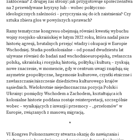
zakłócenia? Z drugiej zaś strony: jak przygotowuje społeczeństwa
na 2 przewidywane kryzysy lub – wobec polityczno-
ideologicznych zależności – przyczynia się do ich zaistnienia? Czy
sztuka zbiera głos w powyższych sprawach?
Ramy tematyczne kongresu obejmują również kwestię wybuchu
wojny rosyjsko-ukraińskiej w lutym 2022 roku, która nadal pisze
historię agresji, brutalnych przejęć władzy i okupacji w Europie
Wschodniej. Studia postkolonialne – od ponad dwudziestu lat
używane również do badań nad wschodnioeuropejską, zwłaszcza
polską, ukraińską i rosyjską historią, polityką i kulturą – zyskują
nowe znaczenie, w momencie, gdy w centrum uwagi znajdują się
asymetrie geopolityczne, hegemonie kulturowe, czystki etniczne i
zawłaszczanie/niszczenie dziedzictwa kulturowego krajów
sąsiednich. Wielokrotnie niejednoznaczna pozycja Polski i
Ukrainy: pomiędzy Wschodem a Zachodem, kształtująca ich
kolonialne historie poddana zostaje reinterpretacji, szczególnie
wobec – wynikających z inwazji i przemocy – „przełomów” w
Europie, związanych z masową migracją.
*
VI Kongres Polonoznawczy stwarza okazję do nawiązania i