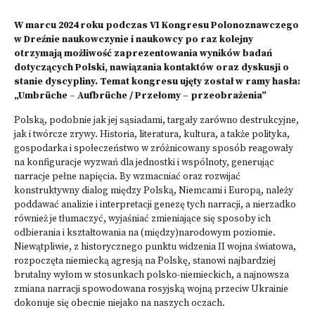
W marcu 2024 roku podczas VI Kongresu Polonoznawczego
w Dreźnie naukowczynie i naukowcy po raz kolejny
otrzymają możliwość zaprezentowania wyników badań
dotyczących Polski, nawiązania kontaktów oraz dyskusji o
stanie dyscypliny. Temat kongresu ujęty został w ramy hasła:
„Umbrüche – Aufbrüche / Przełomy – przeobrażenia”
Polską, podobnie jak jej sąsiadami, targały zarówno destrukcyjne,
jak i twórcze zrywy. Historia, literatura, kultura, a także polityka,
gospodarka i społeczeństwo w zróżnicowany sposób reagowały
na konfiguracje wyzwań dla jednostki i wspólnoty, generując
narracje pełne napięcia. By wzmacniać oraz rozwijać
konstruktywny dialog między Polską, Niemcami i Europą, należy
poddawać analizie i interpretacji genezę tych narracji, a nierzadko
również je tłumaczyć, wyjaśniać zmieniające się sposoby ich
odbierania i kształtowania na (między)narodowym poziomie.
Niewątpliwie, z historycznego punktu widzenia II wojna światowa,
rozpoczęta niemiecką agresją na Polskę, stanowi najbardziej
brutalny wyłom w stosunkach polsko-niemieckich, a najnowsza
zmiana narracji spowodowana rosyjską wojną przeciw Ukrainie
dokonuje się obecnie niejako na naszych oczach.