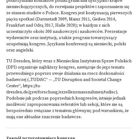
podtrzymania kontaktów ponad granicami dyscyplin i krajów
niemieckojęzycznych, do rozwijania projektów i zapoznaniem się
ze stanem studiów o Polsce. Kongres jest kontynuacją pierwszych
pięciu spotkań (Darmstadt 2009, Mainz 2011, Gießen 2014,
Frankfurt nad Odrą 2017, Halle 2020); w każdym z nich
uczestniczyło około 300 naukowczyń i naukowców. Prezentacje
wydawnictw oraz instytucji, a także program towarzyszący
uzupełniają kongres. Językami konferencji są niemiecki, polski
oraz angielski.
TU Dresden, który wraz z Niemieckim Instytutem Spraw Polskich
(DPI) organizuje najbliższy kongres, nawiązuje do jego tematu
przewodniego poprzez swoje działania na rzecz doskonałości
badawczej („TUDiSC“ — „TU Disruption and Societal Change
Center“,
https://tu-
dresden.de/gsw/forschung/exzellenzmassnahmen/tudisc
).
Podobnie jak podczas poprzednich kongresów, istnieje jednak
możliwość zaproponowania referatów lub sekcji, które nie są
bezpośrednio związane z tematem głównym; pod warunkiem, że
mają one aktualne znaczenie badawcze.
Zespół przygotowujący kongres