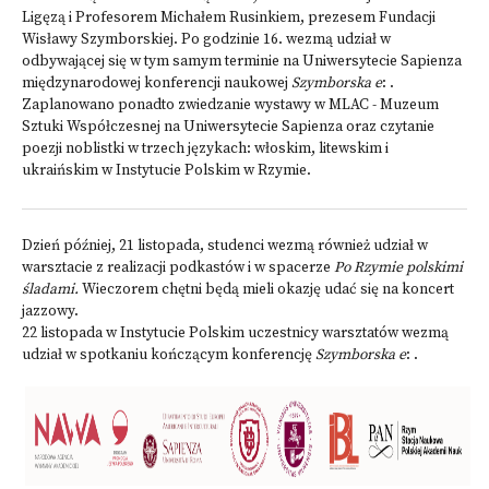
Ligęzą i Profesorem Michałem Rusinkiem, prezesem Fundacji
Wisławy Szymborskiej. Po godzinie 16. wezmą udział w
odbywającej się w tym samym terminie na Uniwersytecie Sapienza
międzynarodowej konferencji naukowej
Szymborska e
:
.
Zaplanowano ponadto zwiedzanie wystawy w MLAC - Muzeum
Sztuki Współczesnej na Uniwersytecie Sapienza oraz czytanie
poezji noblistki w trzech językach: włoskim, litewskim i
ukraińskim w Instytucie Polskim w Rzymie.
Dzień później, 21 listopada, studenci wezmą również udział w
warsztacie z realizacji podkastów i w spacerze
Po Rzymie polskimi
śladami.
Wieczorem chętni będą mieli okazję udać się na koncert
jazzowy.
22 listopada w Instytucie Polskim uczestnicy warsztatów wezmą
udział w spotkaniu kończącym konferencję
Szymborska e
: .