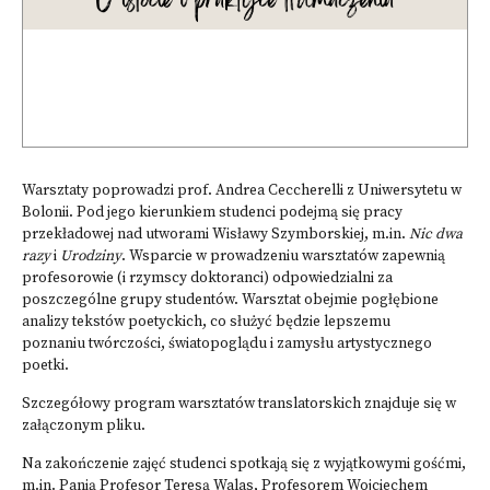
Warsztaty poprowadzi prof. Andrea Ceccherelli z Uniwersytetu w
Bolonii. Pod jego kierunkiem studenci podejmą się pracy
przekładowej nad utworami Wisławy Szymborskiej, m.in.
Nic dwa
razy
i
Urodziny
. Wsparcie w prowadzeniu warsztatów zapewnią
profesorowie (i rzymscy doktoranci) odpowiedzialni za
poszczególne grupy studentów. Warsztat obejmie pogłębione
analizy tekstów poetyckich, co służyć będzie lepszemu
poznaniu twórczości, światopoglądu i zamysłu artystycznego
poetki.
Szczegółowy program warsztatów translatorskich znajduje się
w
załączonym pliku
.
Na zakończenie zajęć studenci spotkają się z wyjątkowymi gośćmi,
m.in. Panią Profesor Teresą Walas, Profesorem Wojciechem