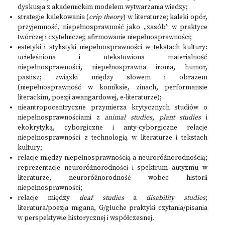
dyskusja z akademickim modelem wytwarzania wiedzy;
strategie kalekowania (
crip theory
) w literaturze; kaleki opór,
przyjemność, niepełnosprawność jako „zasób” w praktyce
twórczej i czytelniczej; afirmowanie niepełnosprawności;
estetyki i stylistyki niepełnosprawności w tekstach kultury:
ucieleśniona i utekstowiona materialność
niepełnosprawności, niepełnosprawna ironia, humor,
pastisz; związki między słowem i obrazem
(niepełnosprawność w komiksie, zinach, performansie
literackim, poezji awangardowej, e-literaturze);
nieantropocentryczne przymierza krytycznych studiów o
niepełnosprawnościami z
animal studies
,
plant studies
i
ekokrytyką, cyborgiczne i anty-cyborgiczne relacje
niepełnosprawności z technologią w literaturze i tekstach
kultury;
relacje między niepełnosprawnością a neuroróżnorodnością;
reprezentacje neuroróżnorodności i spektrum autyzmu w
literaturze, neuroróżnorodność wobec historii
niepełnosprawności;
relacje między
deaf studies
a
disability studies
;
literatura/poezja migana, G/głuche praktyki czytania/pisania
w perspektywie historycznej i współczesnej.