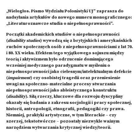
„Wielogłos. Pismo Wydziału Polonistyki UJ” zaprasza do
nadsyłania artykułów do nowego numeru monograficznego:
„Literaturoznawcze studia o niepełnosprawności”.
Początki akademickich studiów o niepełnosprawności
(
disability studies
) wywodzą się z brytyjskich i amerykańskich
ruchów społecznych osób z niepełnosprawnościami z lat 70.
i 80. XX wieku. Efektem tego wyjątkowego sojuszu między
teorią i aktywizmem było odrzucenie dominującego
wcześniej medycznego paradygmatu w myśleniu o
niepełnosprawności jako cielesnym/intelektualnym defekcie
(
impairment
) czy osobistej tragedii oraz przeniesienie
uwagi na społeczno-materialne procesy stwarzania
niepełnosprawności jako ableistycznego konstruktu
(
disability
). Siłą rzeczy, kluczowe dla rozwoju dyscypliny
okazały się badania z zakresu socjologii i pracy społecznej,
historii, antropologii, etnografii, pedagogiki czy prawa.
Niemniej, praktyki artystyczne, w tym literackie – czy
szerzej, tekstotwórcze – pozostały niezwykle ważnym
narzędziem wytwarzania krytycznej wiedzy/teorii.