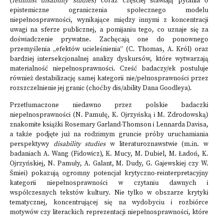
(
feminist disability studies
) coraz częściej stawiają pytania o
epistemiczne ograniczenia społecznego modelu
niepełnosprawności, wynikające między innymi z koncentracji
uwagi na sferze publicznej, a pomijaniu tego, co uznaje się za
doświadczenie prywatne. Zachęcają one do ponownego
przemyślenia „efektów ucieleśnienia” (C. Thomas, A. Król) oraz
bardziej intersekcjonalnej analizy dyskursów, które wytwarzają
materialność niepełnosprawności. Cześć badaczy/ek postuluje
również destabilizację samej kategorii nie/pełnosprawności przez
rozszczelnienie jej granic (choćby dis/ability Dana Goodleya).
Przetłumaczone niedawno przez polskie badaczki
niepełnosprawności (N. Pamułę, K. Ojrzyńską i M. Zdrodowską)
znakomite książki Rosemary Garland-Thomson i Lennarda Davisa,
a także podjęte już na rodzimym gruncie próby uruchamiania
perspektywy
disability studies
w literaturoznawstwie (m.in. w
badaniach A. Wang (Fidowicz), K. Mucy, M. Dubiel, M. Ładoń, K.
Ojrzyńskiej, N. Pamuły, A. Galant, M. Dudy, G. Gajewskiej czy W.
Śmiei) pokazują ogromny potencjał krytyczno-reinterpretacyjny
kategorii niepełnosprawności w czytaniu dawnych i
współczesnych tekstów kultury. Nie tylko w obszarze krytyki
tematycznej, koncentrującej się na wydobyciu i rozbiórce
motywów czy literackich reprezentacji niepełnosprawności, które