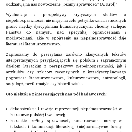
oddziałują na nas nowoczesne „reżimy sprawności” (A. Król)?
Wychodząc z perspektywy krytycznych studiów o
niepełnosprawności i nie mając na celu petryfikowania sztucznych
granic między dyscyplinami humanistycznymi, chcemy zachęcić
Państwa do namysłu nad specyfiką, ograniczeniami i
możliwościami, jakie w spojrzeniu na niepełnosprawność daje
literatura i literaturoznawstwo.
Zapraszamy do przesyłania zarówno klasycznych tekstów
interpretacyjnych przyglądających się polskim i zagranicznym
dziełom literackim z perspektywy niepełnosprawności, jak i
artykułów czy szkiców recenzyjnych z interdyscyplinowego
pogranicza literaturoznawstwa, kulturoznawstwa, antropologii,
socjologii, performatyki czy historii sztuki.
Oto niektóre z interesujących nas pól badawczych:
dekonstrukcje i rewizje reprezentacji niepełnosprawności w
literaturze polskiej i światowej;
literackie „reżimy sprawności”, konstruowanie normy w
tekstach i komunikacji literackiej; (nie)normatywne formy