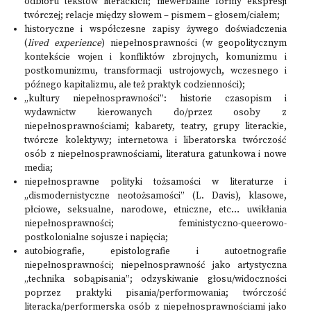
odbioru tekstów literackich; niewerbalne formy ekspresji
twórczej; relacje między słowem – pismem – głosem/ciałem;
historyczne i współczesne zapisy żywego doświadczenia
(
lived experience
) niepełnosprawności (w geopolitycznym
kontekście wojen i konfliktów zbrojnych, komunizmu i
postkomunizmu, transformacji ustrojowych, wczesnego i
późnego kapitalizmu, ale też praktyk codzienności);
„kultury niepełnosprawności”: historie czasopism i
wydawnictw kierowanych do/przez osoby z
niepełnosprawnościami; kabarety, teatry, grupy literackie,
twórcze kolektywy; internetowa i liberatorska twórczość
osób z niepełnosprawnościami, literatura gatunkowa i nowe
media;
niepełnosprawne polityki tożsamości w literaturze i
„dismodernistyczne neotożsamości” (L. Davis), klasowe,
płciowe, seksualne, narodowe, etniczne, etc… uwikłania
niepełnosprawności; feministyczno-queerowo-
postkolonialne sojusze i napięcia;
autobiografie, epistolografie i autoetnografie
niepełnosprawności; niepełnosprawność jako artystyczna
„technika sobąpisania”; odzyskiwanie głosu/widoczności
poprzez praktyki pisania/performowania; twórczość
literacka/performerska osób z niepełnosprawnościami jako