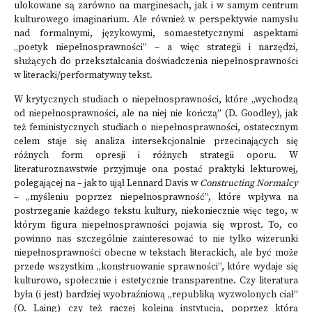
ulokowane są zarówno na marginesach, jak i w samym centrum
kulturowego imaginarium. Ale również w perspektywie namysłu
nad formalnymi, językowymi, somaestetycznymi aspektami
„poetyk niepełnosprawności” – a więc strategii i narzędzi,
służących do przekształcania doświadczenia niepełnosprawności
w literacki/performatywny tekst.
W krytycznych studiach o niepełnosprawności, które „wychodzą
od niepełnosprawności, ale na niej nie kończą” (D. Goodley), jak
też feministycznych studiach o niepełnosprawności, ostatecznym
celem staje się analiza intersekcjonalnie przecinających się
różnych form opresji i różnych strategii oporu. W
literaturoznawstwie przyjmuje ona postać praktyki lekturowej,
polegającej na – jak to ujął Lennard Davis w
Constructing Normalcy
– „myśleniu poprzez niepełnosprawność”, które wpływa na
postrzeganie każdego tekstu kultury, niekoniecznie więc tego, w
którym figura niepełnosprawności pojawia się wprost. To, co
powinno nas szczególnie zainteresować to nie tylko wizerunki
niepełnosprawności obecne w tekstach literackich, ale być może
przede wszystkim „konstruowanie sprawności”, które wydaje się
kulturowo, społecznie i estetycznie transparentne. Czy literatura
była (i jest) bardziej wyobraźniową „republiką wyzwolonych ciał”
(O. Laing) czy też raczej kolejną instytucją, poprzez którą