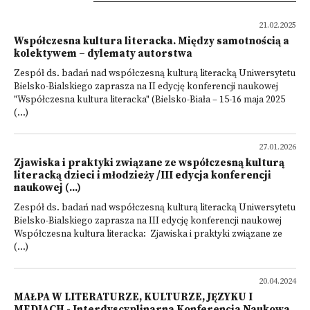
21.02.2025
Współczesna kultura literacka. Między samotnością a
kolektywem – dylematy autorstwa
Zespół ds. badań nad współczesną kulturą literacką Uniwersytetu
Bielsko-Bialskiego zaprasza na II edycję konferencji naukowej
"Współczesna kultura literacka" (Bielsko-Biała – 15-16 maja 2025
(...)
27.01.2026
Zjawiska i praktyki związane ze współczesną kulturą
literacką dzieci i młodzieży /III edycja konferencji
naukowej (...)
Zespół ds. badań nad współczesną kulturą literacką Uniwersytetu
Bielsko-Bialskiego zaprasza na III edycję konferencji naukowej
Współczesna kultura literacka: Zjawiska i praktyki związane ze
(...)
20.04.2024
MAŁPA W LITERATURZE, KULTURZE, JĘZYKU I
MEDIACH - Interdyscyplinarna Konferencja Naukowa