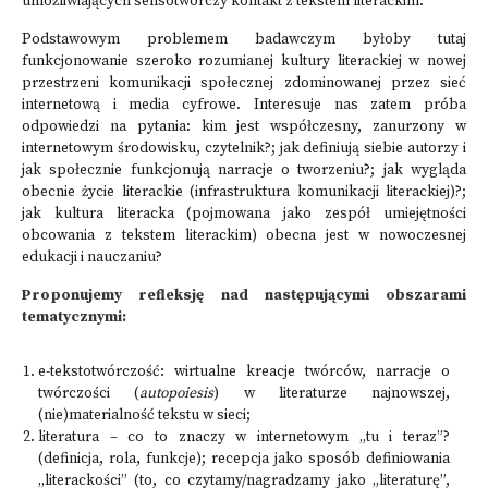
umożliwiających sensotwórczy kontakt z tekstem literackim.
Podstawowym problemem badawczym byłoby tutaj
funkcjonowanie szeroko rozumianej kultury literackiej w nowej
przestrzeni komunikacji społecznej zdominowanej przez sieć
internetową i media cyfrowe. Interesuje nas zatem próba
odpowiedzi na pytania: kim jest współczesny, zanurzony w
internetowym środowisku, czytelnik?; jak definiują siebie autorzy i
jak społecznie funkcjonują narracje o tworzeniu?; jak wygląda
obecnie życie literackie (infrastruktura komunikacji literackiej)?;
jak kultura literacka (pojmowana jako zespół umiejętności
obcowania z tekstem literackim) obecna jest w nowoczesnej
edukacji i nauczaniu?
Proponujemy refleksję nad następującymi obszarami
tematycznymi:
e-tekstotwórczość: wirtualne kreacje twórców, narracje o
twórczości (
autopoiesis
) w literaturze najnowszej,
(nie)materialność tekstu w sieci;
literatura – co to znaczy w internetowym „tu i teraz”?
(definicja, rola, funkcje); recepcja jako sposób definiowania
„literackości” (to, co czytamy/nagradzamy jako „literaturę”,