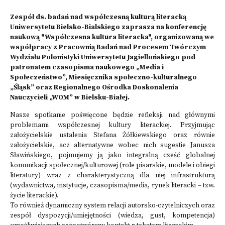
Zespół ds. badań nad współczesną kulturą literacką
Uniwersytetu Bielsko-Bialskiego zaprasza na konferencję
naukową "Współczesna kultura literacka", organizowaną we
współpracy z Pracownią Badań nad Procesem Twórczym
Wydziału Polonistyki Uniwersytetu Jagiellońskiego pod
patronatem czasopisma naukowego „Media i
Społeczeństwo”, Miesięcznika społeczno-kulturalnego
„Śląsk” oraz Regionalnego Ośrodka Doskonalenia
Nauczycieli „WOM” w Bielsku-Białej.
Nasze spotkanie poświęcone będzie refleksji nad głównymi
problemami współczesnej kultury literackiej. Przyjmując
założycielskie ustalenia Stefana Żółkiewskiego oraz równie
założycielskie, acz alternatywne wobec nich sugestie Janusza
Sławińskiego, pojmujemy ją jako integralną cześć globalnej
komunikacji społecznej/kulturowej (role pisarskie, modele i obiegi
literatury) wraz z charakterystyczną dla niej infrastrukturą
(wydawnictwa, instytucje, czasopisma/media, rynek literacki – tzw.
życie literackie).
To również dynamiczny system relacji autorsko-czytelniczych oraz
zespół dyspozycji/umiejętności (wiedza, gust, kompetencja)