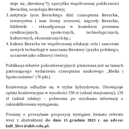
staje się „literaturą”?); specyfika współczesnej publiczności
literackiej, socjologia literatury;
instytucje życia literackiego dziś: czasopisma literackie,
towarzystwa i inne formy zrzeszeń, nagrody literackie,
biblioteki – rekonfiguracja w kontekście przemian
cywilizacyjnych, społecznych, technologicznych,
kulturowych, ekonomicznych itp.;
kultura literacka we współczesnej edukacji: rola i znaczenie
nowych technologii w nauczaniu literatury i języka polskiego;
uczniowie jako odbiorcy i twórcy.
Publikacja tekstów pokonferencyjnych planowana jest na łamach
patronującego wydarzeniu czasopisma naukowego „Media i
Społeczeństwo” (70 pkt.).
Konferencja odbędzie się w trybie hybrydowym. Obowiązuje
opłata konferencyjna w wysokości 250 zł (udział stacjonarny), 120
zł (udział zdalny) – pobierana po uzyskaniu informacji o
zakwalifikowaniu wystąpienia.
Prosimy o przesyłanie propozycji wystąpień (tematu referatu
wraz z abstraktem)
do dnia 15 grudnia 2023 r
.
na adres:
kult_liter@ubb.edu.pl.