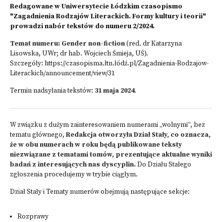
Redagowane w Uniwersytecie Łódzkim czasopismo
"Zagadnienia Rodzajów Literackich. Formy kultury i teorii"
prowadzi nabór tekstów do numeru 2/2024.
Temat numeru:
Gender non-fiction
(red. dr Katarzyna
Lisowska, UWr; dr hab. Wojciech Śmieja, UŚ).
Szczegóły:
https://czasopisma.łtn.łódź.pl/Zagadnienia-Rodzajow-
Literackich/announcement/view/31
Termin nadsyłania tekstów:
31 maja 2024
.
W związku z dużym zainteresowaniem numerami „wolnymi”, bez
tematu głównego,
Redakcja otworzyła Dział Stały, co oznacza,
że w obu numerach w roku będą publikowane teksty
niezwiązane z tematami tomów, prezentujące aktualne wyniki
badań z interesujących nas dyscyplin.
Do Działu Stałego
zgłoszenia procedujemy w trybie ciągłym.
Dział Stały i Tematy numerów obejmują następujące sekcje:
Rozprawy