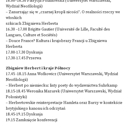
16.00–16.30 Patrycja Polanowska (Uniwersytet Warszawski,
Wydział Neofilologii)
– Zanurzając się w „czarnej kropli nicości”. O realności rzeczy we
włoskich
szkicach Zbigniewa Herberta
16.30 –17.00 Brigitte Gautier (Université de Lille, Faculté des
Langues, Culture et Sociétés)
– Douce France? Kultura i krajobrazy Francji u Zbigniewa
Herberta
17.00-17.30 Dyskusja
17.30-17.45 Przerwa
Zbigniew Herbert i kraje Północy
17.45 -18.15 Anna Wołkowicz (Uniwersytet Warszawski, Wydział
Neofilologii)
– Herbert po niemiecku: listy poety do wydawnictwa Suhrkamp
18.15-18.45 Weronika Mazurek (Uniwersytet Warszawski, Wydział
Polonistyki)
– Herbertowskie reinterpretacje Hamleta oraz Burzy w kontekście
brytyjskiego kanonu ich odczytań
18.45-19.15 Dyskusja
19.15 Zamknięcie konferencji