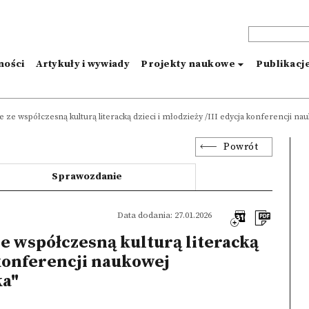
ności
Artykuły i wywiady
Projekty naukowe
Publikacj
e ze współczesną kulturą literacką dzieci i młodzieży /III edycja konferencji na
Powrót
Sprawozdanie
Data dodania: 27.01.2026
ze współczesną kulturą literacką
 konferencji naukowej
ka"