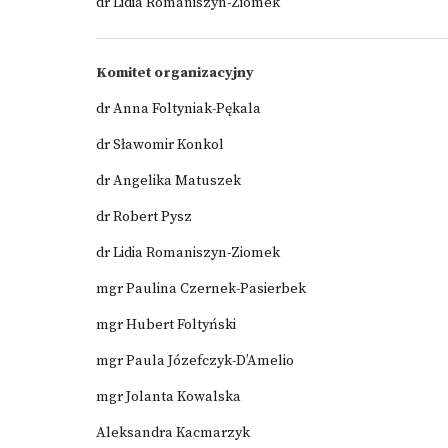
dr Lidia Romaniszyn-Ziomek
Komitet organizacyjny
dr Anna Foltyniak-Pękala
dr Sławomir Konkol
dr Angelika Matuszek
dr Robert Pysz
dr Lidia Romaniszyn-Ziomek
mgr Paulina Czernek-Pasierbek
mgr Hubert Foltyński
mgr Paula Józefczyk-D’Amelio
mgr Jolanta Kowalska
Aleksandra Kacmarzyk