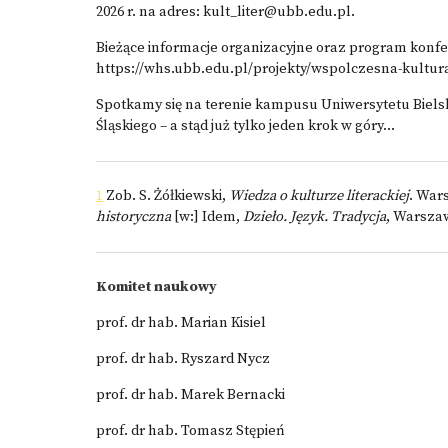
2026 r. na adres:
kult_liter@ubb.edu.pl
.
Bieżące informacje organizacyjne oraz program konfer
https://whs.ubb.edu.pl/projekty/wspolczesna-kultura
Spotkamy się na terenie kampusu Uniwersytetu Bielsk
Śląskiego – a stąd już tylko jeden krok w góry…
1
Zob. S. Żółkiewski,
Wiedza o kulturze literackiej
. Wars
historyczna
[w:] Idem,
Dzieło.
Język. Tradycja
,
Warszawa
Komitet naukowy
prof. dr hab. Marian Kisiel
prof. dr hab. Ryszard Nycz
prof. dr hab. Marek Bernacki
prof. dr hab. Tomasz Stępień