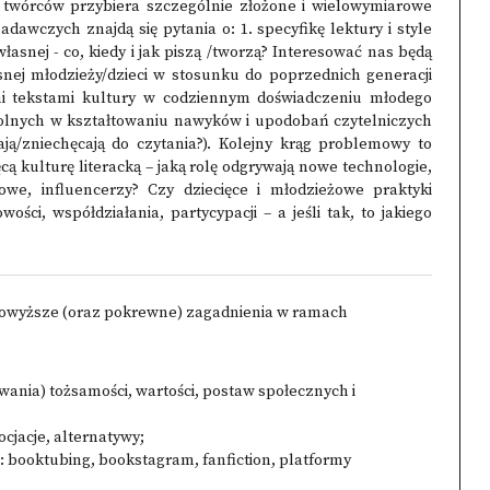
twórców przybiera szczególnie złożone i wielowymiarowe
awczych znajdą się pytania o: 1. specyfikę lektury i style
 własnej - co, kiedy i jak piszą /tworzą? Interesować nas będą
snej młodzieży/dzieci w stosunku do poprzednich generacji
ymi tekstami kultury w codziennym doświadczeniu młodego
 szkolnych w kształtowaniu nawyków i upodobań czytelniczych
ją/zniechęcają do czytania?). Kolejny krąg problemowy to
ą kulturę literacką – jaką rolę odgrywają nowe technologie,
owe, influencerzy? Czy dziecięce i młodzieżowe praktyki
ości, współdziałania, partycypacji – a jeśli tak, to jakiego
powyższe (oraz pokrewne) zagadnienia w ramach
wania) tożsamości, wartości, postaw społecznych i
ocjacje, alternatywy;
j: booktubing, bookstagram, fanfiction, platformy