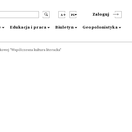
Zaloguj
A
PL
e
Edukacja i praca
Biuletyn
Geopolonistyka
ukowej "Współczesna kultura literacka"