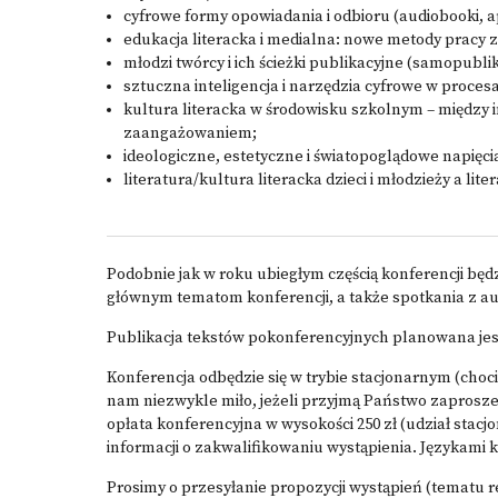
cyfrowe formy opowiadania i odbioru (audiobooki, ap
edukacja literacka i medialna: nowe metody pracy z 
młodzi twórcy i ich ścieżki publikacyjne (samopubl
sztuczna inteligencja i narzędzia cyfrowe w proces
kultura literacka w środowisku szkolnym – międz
zaangażowaniem;
ideologiczne, estetyczne i światopoglądowe napięcia 
literatura/kultura literacka dzieci i młodzieży a lit
Podobnie jak w roku ubiegłym częścią konferencji będz
głównym tematom konferencji, a także spotkania z aut
Publikacja tekstów pokonferencyjnych planowana je
Konferencja odbędzie się w trybie stacjonarnym (cho
nam niezwykle miło, jeżeli przyjmą Państwo zaprosze
opłata konferencyjna w wysokości 250 zł (udział stacjo
informacji o zakwalifikowaniu wystąpienia. Językami kon
Prosimy o przesyłanie propozycji wystąpień (tematu r