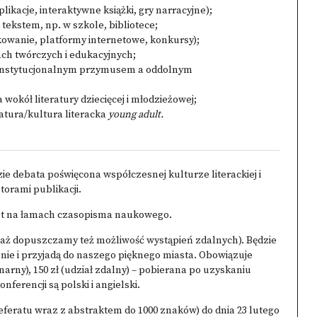
likacje, interaktywne książki, gry narracyjne);
tekstem, np. w szkole, bibliotece;
ikowanie, platformy internetowe, konkursy);
ach twórczych i edukacyjnych;
y instytucjonalnym przymusem a oddolnym
wokół literatury dziecięcej i młodzieżowej;
eratura/kultura literacka
young adult.
ie debata poświęcona współczesnej kulturze literackiej i
orami publikacji.
st na łamach czasopisma naukowego.
ciaż dopuszczamy też możliwość wystąpień zdalnych). Będzie
nie i przyjadą do naszego pięknego miasta. Obowiązuje
narny), 150 zł (udział zdalny) – pobierana po uzyskaniu
ferencji są polski i angielski.
eferatu wraz z abstraktem do 1000 znaków) do dnia 23 lutego