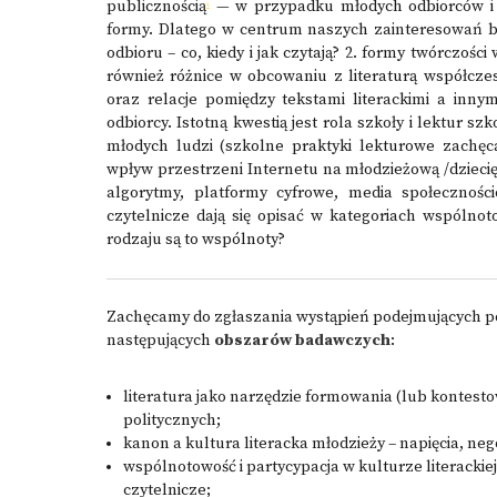
publicznością
— w przypadku młodych odbiorców i 
1
formy. Dlatego w centrum naszych zainteresowań bad
odbioru – co, kiedy i jak czytają? 2. formy twórczości
również różnice w obcowaniu z literaturą współcze
oraz relacje pomiędzy tekstami literackimi a inn
odbiorcy. Istotną kwestią jest rola szkoły i lektur
młodych ludzi (szkolne praktyki lekturowe zachęca
wpływ przestrzeni Internetu na młodzieżową /dziecięc
algorytmy, platformy cyfrowe, media społeczności
czytelnicze dają się opisać w kategoriach wspólnotow
rodzaju są to wspólnoty?
Zachęcamy do zgłaszania wystąpień podejmujących 
następujących
obszarów badawczych
:
literatura jako narzędzie formowania (lub kontesto
politycznych;
kanon a kultura literacka młodzieży – napięcia, neg
wspólnotowość i partycypacja w kulturze literackie
czytelnicze;