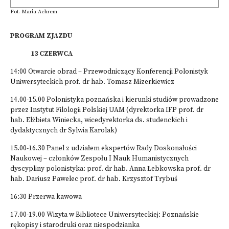
Fot. Maria Achrem
PROGRAM ZJAZDU
13 CZERWCA
14:00 Otwarcie obrad – Przewodniczący Konferencji Polonistyk
Uniwersyteckich prof. dr hab. Tomasz Mizerkiewicz
14.00-15.00 Polonistyka poznańska i kierunki studiów prowadzone
przez Instytut Filologii Polskiej UAM (dyrektorka IFP prof. dr
hab. Elżbieta Winiecka, wicedyrektorka ds. studenckich i
dydaktycznych dr Sylwia Karolak)
15.00-16.30 Panel z udziałem ekspertów Rady Doskonałości
Naukowej – członków Zespołu I Nauk Humanistycznych
dyscypliny polonistyka: prof. dr hab. Anna Łebkowska prof. dr
hab. Dariusz Pawelec prof. dr hab. Krzysztof Trybuś
16:30 Przerwa kawowa
17.00-19.00 Wizyta w Bibliotece Uniwersyteckiej: Poznańskie
rękopisy i starodruki oraz niespodzianka