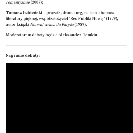
romantyzmie
(2007);
Tomasz Łubieński –
prozaik, dramaturg, eseista i tłumacz
literatury pięknej, współzałożyciel "Res Publiki Nowej" (1979),
autor książki
Norwid wraca do Paryża
(1989);
Moderatorem debaty będzie
Aleksander Temkin
.
Nagranie debaty: