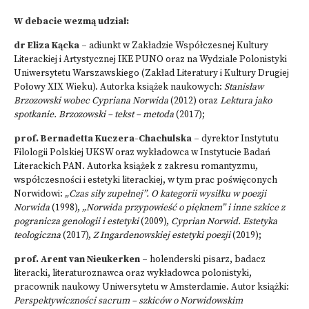
W debacie wezmą udział:
dr Eliza Kącka –
adiunkt w Zakładzie Współczesnej Kultury
Literackiej i Artystycznej IKE PUNO oraz na Wydziale Polonistyki
Uniwersytetu Warszawskiego (Zakład Literatury i Kultury Drugiej
Połowy XIX Wieku). Autorka książek naukowych:
Stanisław
Brzozowski wobec Cypriana Norwida
(2012) oraz
Lektura jako
spotkanie. Brzozowski – tekst – metoda
(2017);
prof. Bernadetta Kuczera-Chachulska –
dyrektor Instytutu
Filologii Polskiej UKSW oraz wykładowca w Instytucie Badań
Literackich PAN. Autorka książek z zakresu romantyzmu,
współczesności i estetyki literackiej, w tym prac poświęconych
Norwidowi:
„Czas siły zupełnej”. O kategorii wysiłku w poezji
Norwida
(1998),
„Norwida przypowieść o pięknem” i inne szkice z
pogranicza genologii i estetyki
(2009),
Cyprian Norwid. Estetyka
teologiczna
(2017),
Z Ingardenowskiej estetyki poezji
(2019);
prof. Arent van Nieukerken –
holenderski pisarz, badacz
literacki, literaturoznawca oraz wykładowca polonistyki,
pracownik naukowy Uniwersytetu w Amsterdamie. Autor książki:
Perspektywiczności sacrum – szkiców o Norwidowskim