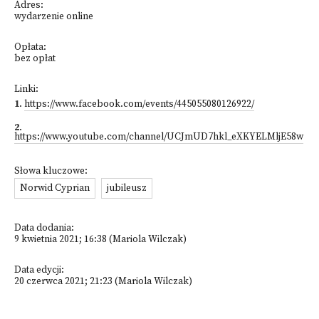
Adres:
wydarzenie online
Opłata:
bez opłat
Linki:
1
.
https://www.facebook.com/events/445055080126922/
2
.
https://www.youtube.com/channel/UCJmUD7hkl_eXKYELMljE58w
Słowa kluczowe:
Norwid Cyprian
jubileusz
Data dodania:
9 kwietnia 2021; 16:38 (Mariola Wilczak)
Data edycji:
20 czerwca 2021; 21:23 (Mariola Wilczak)