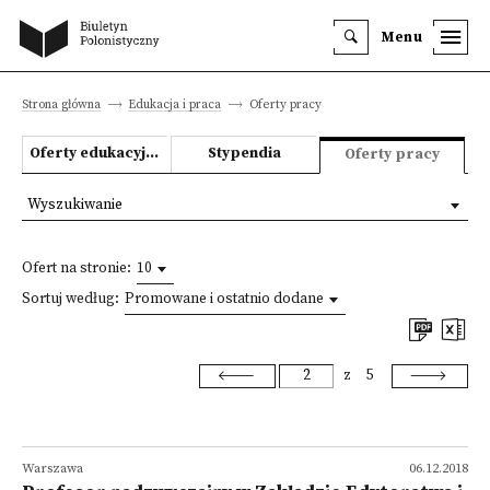
Menu
Strona główna
Edukacja i praca
Oferty pracy
Oferty edukacyjne
Stypendia
Oferty pracy
Wyszukiwanie
Ofert na stronie:
10
Sortuj według:
Promowane i ostatnio dodane
z
5
Warszawa
06.12.2018