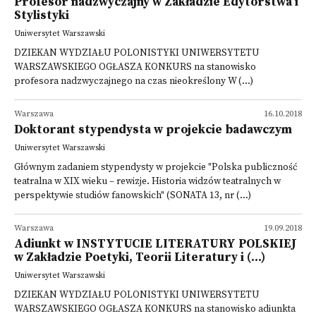
Profesor nadzwyczajny w Zakładzie Edytorstwa i
Stylistyki
Uniwersytet Warszawski
DZIEKAN WYDZIAŁU POLONISTYKI UNIWERSYTETU
WARSZAWSKIEGO OGŁASZA KONKURS na stanowisko
profesora nadzwyczajnego na czas nieokreślony W (...)
Warszawa
16.10.2018
Doktorant stypendysta w projekcie badawczym
Uniwersytet Warszawski
Głównym zadaniem stypendysty w projekcie "Polska publiczność
teatralna w XIX wieku – rewizje. Historia widzów teatralnych w
perspektywie studiów fanowskich" (SONATA 13, nr (...)
Warszawa
19.09.2018
Adiunkt w INSTYTUCIE LITERATURY POLSKIEJ
w Zakładzie Poetyki, Teorii Literatury i (...)
Uniwersytet Warszawski
DZIEKAN WYDZIAŁU POLONISTYKI UNIWERSYTETU
WARSZAWSKIEGO OGŁASZA KONKURS na stanowisko adiunkta