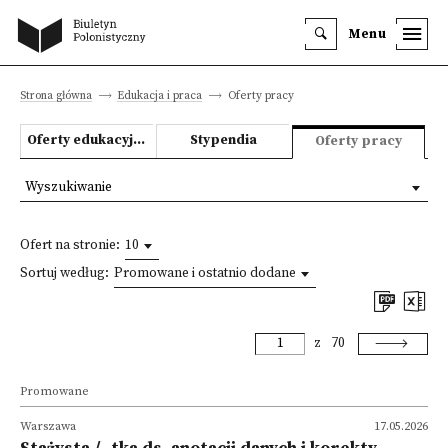
Menu
Strona główna
Edukacja i praca
Oferty pracy
Oferty edukacyjne
Stypendia
Oferty pracy
Wyszukiwanie
Ofert na stronie:
10
Sortuj według:
Promowane i ostatnio dodane
z
70
Promowane
Warszawa
17.05.2026