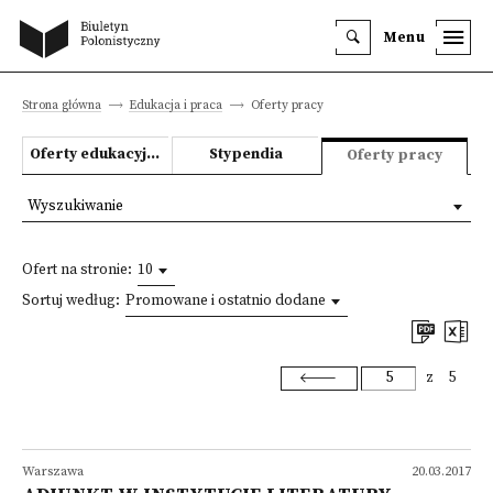
Menu
Strona główna
Edukacja i praca
Oferty pracy
Oferty edukacyjne
Stypendia
Oferty pracy
Wyszukiwanie
Ofert na stronie:
10
Sortuj według:
Promowane i ostatnio dodane
z
5
Warszawa
20.03.2017