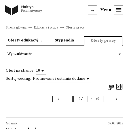
Menu
Strona główna
Edukacja i praca
Oferty pracy
Oferty edukacyjne
Stypendia
Oferty pracy
Wyszukiwanie
Ofert na stronie:
10
Sortuj według:
Promowane i ostatnio dodane
z
70
Gdańsk
07.03.2018