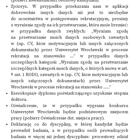
(pobierz Kwestionariusz osobowy kandydata).
Życiorys. W przypadku przekazania nam w aplikacji
dobrowolnie innych danych niż jest to niezbędne
do uczestnictwa w postępowaniu rekrutacyjnym, prosimy
o wyrażenie zgody na ich przetwarzanie, która może brzmieć:
w przypadku danych zwykłych: „Wyrażam zgodę
na przetwarzanie moich danych osobowych zawartych
w (np. CV, liście motywacyjnym lub innych załączonych
dokumentach) przez Uniwersytet Wrocławski w procesie
rekrutacji na stanowisko …” w przypadku danych
szczególnych kategorii: „Wyrażam zgodę na przetwarzanie
szczególnych kategorii moich danych, o których mowa w art.
9 ust. 1 RODO, zawartych w (np. CV, liście motywacyjnym lub
innych załączonych dokumentach) przez Uniwersytet
Wrocławski w procesie rekrutacji na stanowisko …..”
Kserokopia/e dyplomu poświadczającego uzyskanie stopnia
doktora.
Oświadczenie, że w przypadku wygrania konkursu
Uniwersytet Wrocławski będzie podstawowym miejscem
pracy (pobierz Oświadczenie dot. miejsca pracy).
Deklarację co do dyscypliny, w której kandydat będzie
prowadził badania, a w przypadku osób prowadzących
badania w więcej niż jednej dyscyplinie: procentowy udział