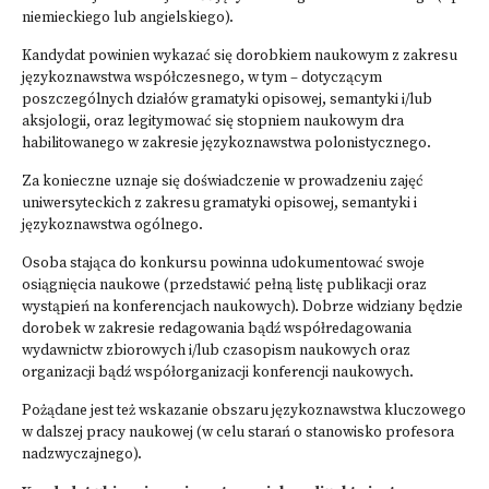
niemieckiego lub angielskiego).
Kandydat powinien wykazać się dorobkiem naukowym z zakresu
językoznawstwa współczesnego, w tym – dotyczącym
poszczególnych działów gramatyki opisowej, semantyki i/lub
aksjologii, oraz legitymować się stopniem naukowym dra
habilitowanego w zakresie językoznawstwa polonistycznego.
Za konieczne uznaje się doświadczenie w prowadzeniu zajęć
uniwersyteckich z zakresu gramatyki opisowej, semantyki i
językoznawstwa ogólnego.
Osoba stająca do konkursu powinna udokumentować swoje
osiągnięcia naukowe (przedstawić pełną listę publikacji oraz
wystąpień na konferencjach naukowych). Dobrze widziany będzie
dorobek w zakresie redagowania bądź współredagowania
wydawnictw zbiorowych i/lub czasopism naukowych oraz
organizacji bądź współorganizacji konferencji naukowych.
Pożądane jest też wskazanie obszaru językoznawstwa kluczowego
w dalszej pracy naukowej (w celu starań o stanowisko profesora
nadzwyczajnego).