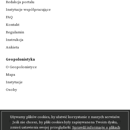
Redakcja portalu
Instytucje współpracujące
FAQ
Kontakt
Regulamin
Instrukcja
Ankieta
Geopolonistyka
O Geopolonistyce
Mapa
Instytucje
Osoby
Używamy plików cookies, by ułatwić korzystanie z naszych serwisów.
Projekt
Instytutu Badań Literackich PAN
i
Poznańskiego Centrum
Jeśli nie chcesz, by pliki cookies były zapisywanena Twoim dysku,
zmień ustawienia swojej przeglądarki.
Sprawdź informacje o plikach
Superkomputerowo-Sieciowego
,
realizowany we współpracy z