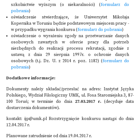
szkolnictwie wyższym (o niekaralności) (
formularz do
pobrania
)
oświadczenie stwierdzające, że Uniwersytet Mikołaja
Kopernika w Toruniu będzie podstawowym miejscem pracy -
w przypadku wygrania konkursu (
formularz do pobrania
)
oświadczenie o wyrażeniu zgody na przetwarzanie danych
osobowych zawartych w ofercie pracy dla potrzeb
niezbędnych do realizacji procesu rekrutacji, zgodnie z
ustawą z dnia 29 sierpnia 1997r. o ochronie danych
osobowych (t.j. Dz. U. z 2014 r. poz. 1182) (
formularz do
pobrania
)
Dodatkowe informacje:
Dokumenty należy składać/przesłać na adres: Instytut Języka
Polskiego, Wydział Filologiczny UMK, ul. Fosa Staromiejska 3, 87-
100 Toruń; w terminie do dnia
27.03.2017 r.
(decyduje data
dostarczenia dokumentów).
kontakt: ijp@umk.pl Rozstrzygnięcie konkursu nastąpi do dnia
12.04.2017 r.
Planowane zatrudnienie od dnia 19.04.2017 r.