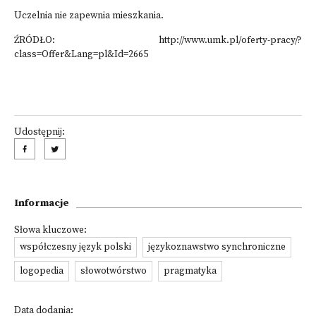
Uczelnia nie zapewnia mieszkania.
ŹRÓDŁO: http://www.umk.pl/oferty-pracy/?
class=Offer&Lang=pl&Id=2665
Udostępnij:
Informacje
Słowa kluczowe:
współczesny język polski
językoznawstwo synchroniczne
logopedia
słowotwórstwo
pragmatyka
Data dodania: