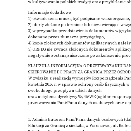
w kultywowaniu polskich tradycji oraz przybliżanie o
Informacje dodatkowe
1) oświadczenia muszą być podpisane własnoręcznie,
2) oferty złożone po terminie lub niezawierające ws
3) w przypadku przedstawienia dokumentów w języku 
dokonane przez tłumacza przysięgłego,
4) kopie złożonych dokumentów aplikacyjnych należy
5) ORPEG nie zwraca złożonych dokumentów aplikacyjn
negatywnie zostaną zniszczone po zakończeniu proc
KLAUZULA INFORMACYJNA O PRZETWARZANIU DAN
SKIEROWANIE DO PRACY ZA GRANICĄ PRZEZ OŚROD
W związku z realizacją wymogów Rozporządzenia Parla
kwietnia 2016 r. w sprawie ochrony osób fizycznych 
swobodnego przepływu takich danych
oraz uchylenia dyrektywy 95/46/WE (ogólne rozporzą
przetwarzania Pani/Pana danych osobowych oraz o p
1. Administratorem Pani/Pana danych osobowych (dale
Edukacji za Granicą z siedzibą w Warszawie, ul. Kiele