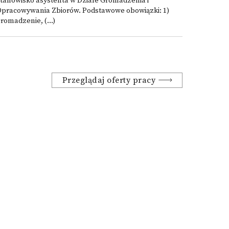
tanowisko asystenta w Dziale Gromadzenia i
Opracowywania Zbiorów. Podstawowe obowiązki: 1)
romadzenie, (...)
Przeglądaj oferty pracy