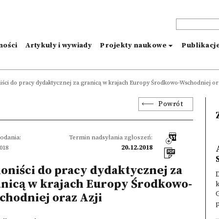
ności
Artykuły i wywiady
Projekty naukowe
Publikacj
iści do pracy dydaktycznej za granicą w krajach Europy Środkowo-Wschodniej or
Powrót
odania:
Termin nadsyłania zgłoszeń:
2018
20.12.2018
oniści do pracy dydaktycznej za
anicą w krajach Europy Środkowo-
k
hodniej oraz Azji
p