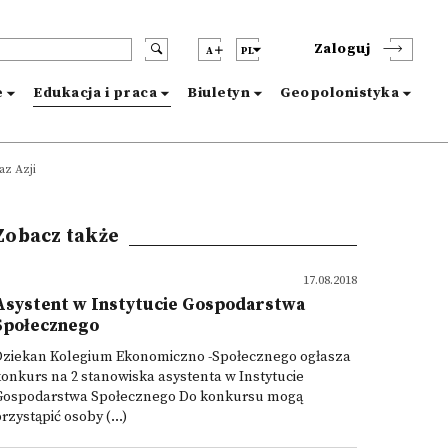
Zaloguj
A
PL
e
Edukacja i praca
Biuletyn
Geopolonistyka
az Azji
Zobacz także
17.08.2018
Asystent w Instytucie Gospodarstwa
Społecznego
Dziekan Kolegium Ekonomiczno -Społecznego ogłasza
onkurs na 2 stanowiska asystenta w Instytucie
Gospodarstwa Społecznego Do konkursu mogą
rzystąpić osoby (...)