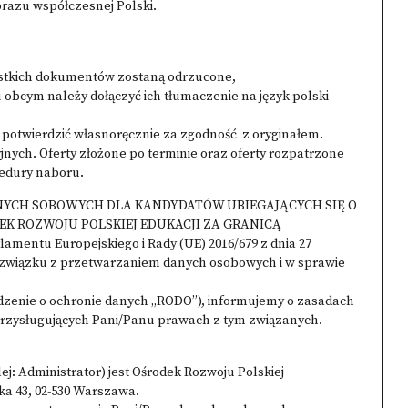
brazu współczesnej Polski.
zystkich dokumentów zostaną odrzucone,
obcym należy dołączyć ich tłumaczenie na język polski
 potwierdzić własnoręcznie za zgodność z oryginałem.
ych. Oferty złożone po terminie oraz oferty rozpatrzone
edury naboru.
YCH SOBOWYCH DLA KANDYDATÓW UBIEGAJĄCYCH SIĘ O
EK ROZWOJU POLSKIEJ EDUKACJI ZA GRANICĄ
mentu Europejskiego i Rady (UE) 2016/679 z dnia 27
w związku z przetwarzaniem danych osobowych i w sprawie
dzenie o ochronie danych „RODO”), informujemy o zasadach
rzysługujących Pani/Panu prawach z tym związanych.
j: Administrator) jest Ośrodek Rozwoju Polskiej
cka 43, 02-530 Warszawa.