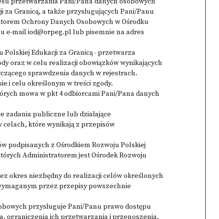
akresu przetwarzania Pani/Pana danych osobowych
ji za Granicą, a także przysługujących Pani/Panu
ektorem Ochrony Danych Osobowych w Ośrodku
su e-mail iod@orpeg.pl lub pisemnie na adres
Polskiej Edukacji za Granicą - przetwarza
dy oraz w celu realizacji obowiązków wynikających
czącego sprawdzenia danych w rejestrach.
e i celu określonym w treści zgody.
tórych mowa w pkt 4 odbiorcami Pani/Pana danych
e zadania publiczne lub działające
w celach, które wynikają z przepisów
ów podpisanych z Ośrodkiem Rozwoju Polskiej
których Administratorem jest Ośrodek Rozwoju
 okres niezbędny do realizacji celów określonych
ie wymaganym przez przepisy powszechnie
sobowych przysługuje Pani/Panu prawo dostępu
ia, ograniczenia ich przetwarzania i przenoszenia,