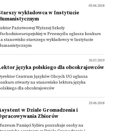
05.06.2018
Starszy wykładowca w Instytucie
Humanistycznym
Rektor Państwowej Wyższej Szkoły
Wschodnioeuropejskiej w Przemyślu ogłasza konkurs
a stanowisko starszego wykładowcy w Instytucie
Humanistycznym
20.07.2019
Lektor języka polskiego dla obcokrajowców
Dyrektor Centrum Języków Obcych UG ogłasza
onkurs otwarty na stanowisko lektora języka
polskiego dla obcokrajowców
25.06.2018
Asystent w Dziale Gromadzenia i
Opracowywania Zbiorów
Muzeum Pamięci Sybiru poszukuje osoby na