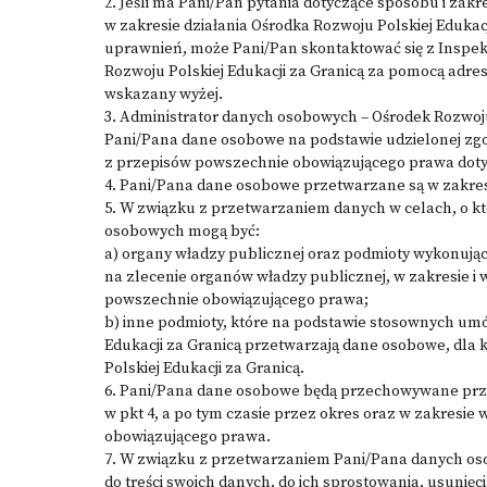
2. Jeśli ma Pani/Pan pytania dotyczące sposobu i z
w zakresie działania Ośrodka Rozwoju Polskiej Edukac
uprawnień, może Pani/Pan skontaktować się z Insp
Rozwoju Polskiej Edukacji za Granicą za pomocą adre
wskazany wyżej.
3. Administrator danych osobowych – Ośrodek Rozwoju 
Pani/Pana dane osobowe na podstawie udzielonej zgo
z przepisów powszechnie obowiązującego prawa doty
4. Pani/Pana dane osobowe przetwarzane są w zakresi
5. W związku z przetwarzaniem danych w celach, o k
osobowych mogą być:
a) organy władzy publicznej oraz podmioty wykonując
na zlecenie organów władzy publicznej, w zakresie i 
powszechnie obowiązującego prawa;
b) inne podmioty, które na podstawie stosownych um
Edukacji za Granicą przetwarzają dane osobowe, dla 
Polskiej Edukacji za Granicą.
6. Pani/Pana dane osobowe będą przechowywane przez
w pkt 4, a po tym czasie przez okres oraz w zakres
obowiązującego prawa.
7. W związku z przetwarzaniem Pani/Pana danych o
do treści swoich danych, do ich sprostowania, usunięc