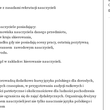
s
 z zasadami rekrutacji nauczycieli
g
auczyciele posiadający:
anowiska nauczyciela danego przedmiotu,
w kraju skierowania,
padku gdy nie posiadają oceny pracy, ostatnią pozytywną
awansem zawodowym nauczycieli,
wodu.
l w zakładce: kierowanie nauczycieli.
prowadzą dodatkowo kursy języka polskiego dla dorosłych,
ch czasopism, w przygotowaniu audycji radiowych i
ci patriotyczne i okolicznościowe dla ludności pochodzenia
nie ogranicza się do zajęć dydaktycznych. Organizują drużyny
m nauczycieli jest nie tylko nauczanie języka polskiego i
akom