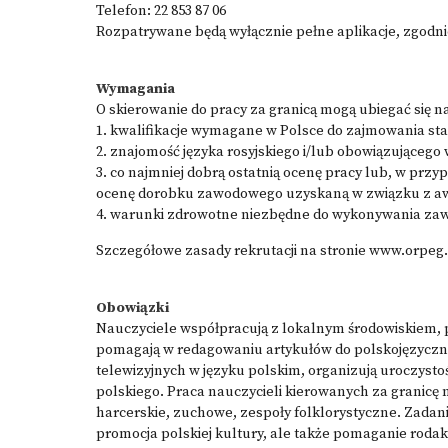
Telefon: 22 853 87 06
Rozpatrywane będą wyłącznie pełne aplikacje, zgodnie
Wymagania
O skierowanie do pracy za granicą mogą ubiegać się n
1. kwalifikacje wymagane w Polsce do zajmowania st
2. znajomość języka rosyjskiego i/lub obowiązującego 
3. co najmniej dobrą ostatnią ocenę pracy lub, w przy
ocenę dorobku zawodowego uzyskaną w związku z 
4. warunki zdrowotne niezbędne do wykonywania za
Szczegółowe zasady rekrutacji na stronie www.orpeg.p
Obowiązki
Nauczyciele współpracują z lokalnym środowiskiem, 
pomagają w redagowaniu artykułów do polskojęzyczny
telewizyjnych w języku polskim, organizują uroczystoś
polskiego. Praca nauczycieli kierowanych za granicę 
harcerskie, zuchowe, zespoły folklorystyczne. Zadanie
promocja polskiej kultury, ale także pomaganie rod