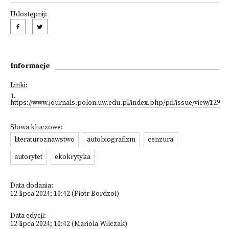
Udostępnij:
Informacje
Linki:
1
.
https://www.journals.polon.uw.edu.pl/index.php/pfl/issue/view/129
Słowa kluczowe:
literaturoznawstwo
autobiografizm
cenzura
autorytet
ekokrytyka
Data dodania:
12 lipca 2024; 10:42 (Piotr Bordzoł)
Data edycji:
12 lipca 2024; 10:42 (Mariola Wilczak)