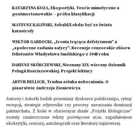
KATARZYNA KOZA, Ekopoetyki. Teorie mimetyczne a
postmortonowskie – próba klasyfikacji
MATEUSZ KALIŃSKI, Sebald/Lebda: być ze świata
katastrofy
WIKTOR GARDOCKI, „Ironia trącąca defetyzmem” a
„społeczne zadania satyry”. Recenzje cenzorskie zbioru
felietonów Władysława Smólskiego z 1948 roku
DARIUSZ SKÓRCZEWSKI, Nieznany XIX-wieczny dziennik
Pelagii Rościszewskiej. Projekt lektury
ARTUR HELLICH, Trudna sztuka uobecniania. O
pisarstwie Andrzeja Zieniewicza
Autorzy i Autorki badali przemiany dyskursu publicznego, rytmy
recepcji, strategie edytorskie czy procesy naruszania dominacji
patriarchatu. Z kolei w obszernym dziale „Pożytki filologiczne”
zostały zamieszczone teksty poświęcone m.in. zagadnieniom
ekokrytyki, cenzury, autobiografii oraz literatury najnowszej.