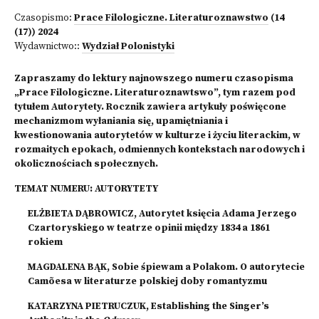
Czasopismo:
Prace Filologiczne. Literaturoznawstwo
(14
(17)) 2024
Wydawnictwo::
Wydział Polonistyki
Zapraszamy do lektury najnowszego numeru czasopisma
„Prace Filologiczne. Literaturoznawtswo”, tym razem pod
tytułem Autorytety. Rocznik zawiera artykuły poświęcone
mechanizmom wyłaniania się, upamiętniania i
kwestionowania autorytetów w kulturze i życiu literackim, w
rozmaitych epokach, odmiennych kontekstach narodowych i
okolicznościach społecznych.
TEMAT NUMERU: AUTORYTETY
ELŻBIETA DĄBROWICZ, Autorytet księcia Adama Jerzego
Czartoryskiego w teatrze opinii między 1834 a 1861
rokiem
MAGDALENA BĄK, Sobie śpiewam a Polakom. O autorytecie
Camõesa w literaturze polskiej doby romantyzmu
KATARZYNA PIETRUCZUK, Establishing the Singer’s