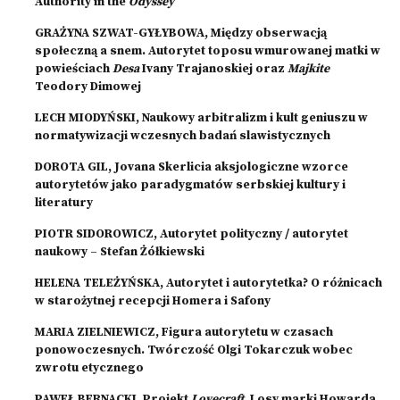
Authority in the
Odyssey
GRAŻYNA SZWAT-GYŁYBOWA, Między obserwacją
społeczną a snem. Autorytet toposu wmurowanej matki w
powieściach
Desa
Ivany Trajanoskiej oraz
Majkite
Teodory Dimowej
LECH MIODYŃSKI, Naukowy arbitralizm i kult geniuszu w
normatywizacji wczesnych badań slawistycznych
DOROTA GIL, Jovana Skerlicia aksjologiczne wzorce
autorytetów jako paradygmatów serbskiej kultury i
literatury
PIOTR SIDOROWICZ, Autorytet polityczny / autorytet
naukowy – Stefan Żółkiewski
HELENA TELEŻYŃSKA, Autorytet i autorytetka? O różnicach
w starożytnej recepcji Homera i Safony
MARIA ZIELNIEWICZ, Figura autorytetu w czasach
ponowoczesnych. Twórczość Olgi Tokarczuk wobec
zwrotu etycznego
PAWEŁ BERNACKI, Projekt
Lovecraft
. Losy marki Howarda