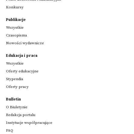
Konkursy
Przeglądaj
Publikacje
powiązane
Wszystkie
z
Czasopisma
instytucją
Nowości wydawnicze
Wydarzenia
Edukacja i praca
Osoby
Wszystkie
Oferty edukacyjne
Oferty edukacyjne
Stypendia
Oferty pracy
Więcej informacji o instytucji
Bulletin
O Biuletynie
Redakcja portalu
Instytucje współpracujące
FAQ