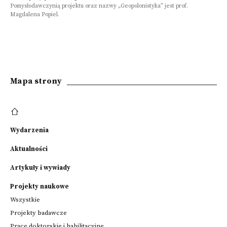
Strona
Pomysłodawczynią projektu oraz nazwy „Geopolonistyka” jest prof.
Magdalena Popiel.
www
https://www.uken.krakow.pl/
Uniwersytet
Mapa strony
Komisji
Edukacji
Narodowej
w&nbsp;Krakowie
został
Wydarzenia
powołany
11
Aktualności
maja
1946
Artykuły i wywiady
roku
jako
Projekty naukowe
Państwowa
Wszystkie
Wyższa
Projekty badawcze
Szkoła
Pedagogiczna.&nbsp;
Prace doktorskie i habilitacyjne