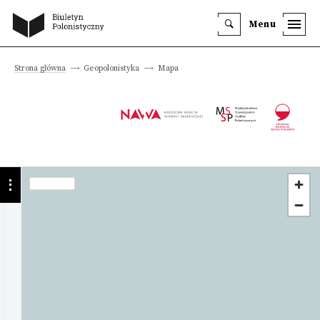
Menu
Strona główna
Geopolonistyka
Mapa
Instytucja
Uniwersytet
Komisji
Edukacji
Narodowej
w