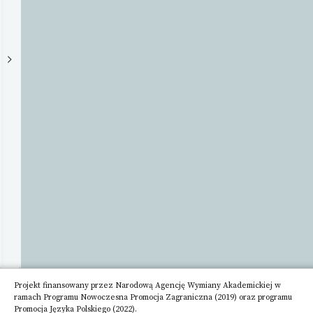
Krakowie
Uniwersytet
Szczegóły
Adres
ul.
Podchorążych
2
30-
084
Kraków
Telefon
12
662
60
14
Adres
Projekt finansowany przez Narodową Agencję Wymiany Akademickiej w
email
ramach Programu Nowoczesna Promocja Zagraniczna (2019) oraz programu
info@uken.krakow.pl
Promocja Języka Polskiego (2022).