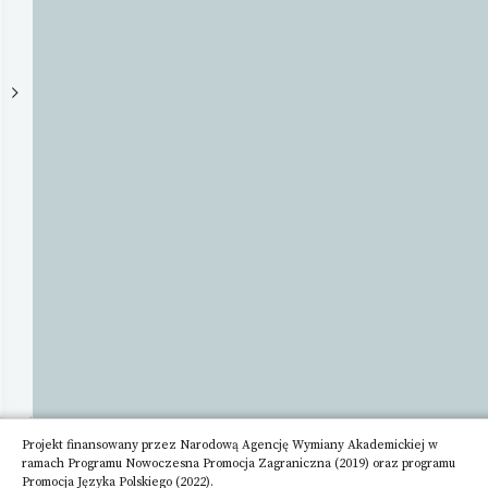
Adres
Rynek
Starego
Miasta
2,
00-
272
Warszawa
Telefon
Adres
email
Strona
www
-
Projekt finansowany przez Narodową Agencję Wymiany Akademickiej w
ramach Programu Nowoczesna Promocja Zagraniczna (2019) oraz programu
Promocja Języka Polskiego (2022).