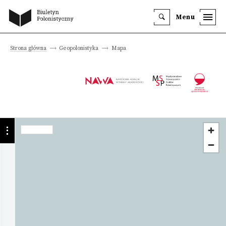
Menu
Strona główna
Geopolonistyka
Mapa
Instytucja
Staromiejski
Dom
Kultury
Szczegóły