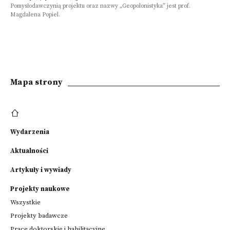
Pomysłodawczynią projektu oraz nazwy „Geopolonistyka” jest prof.
Przeglądaj
Magdalena Popiel.
powiązane
z
instytucją
Wydarzenia
Mapa strony
Osoby
Oferty edukacyjne
Wydarzenia
Więcej informacji o instytucji
Aktualności
Artykuły i wywiady
Projekty naukowe
Wszystkie
Projekty badawcze
Prace doktorskie i habilitacyjne