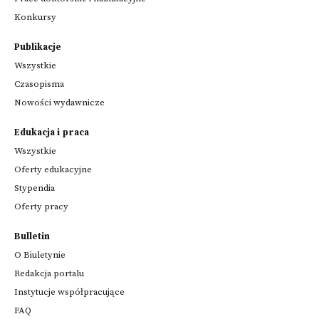
w
Konkursy
towarzyszeniu
współczesnej
twórczości,&nbsp;działając
Publikacje
na
Wszystkie
rzecz
Czasopisma
rozwijania
Nowości wydawnicze
ich
kompetencji
kulturowych
Edukacja i praca
i
Wszystkie
zachęcając
Oferty edukacyjne
do
Stypendia
głębszej,
samodzielnej
Oferty pracy
lektury&nbsp;wysokoartystycznej
prozy
Bulletin
i
O Biuletynie
poezji.
Redakcja portalu
Instytucje współpracujące
FAQ
Przeglądaj