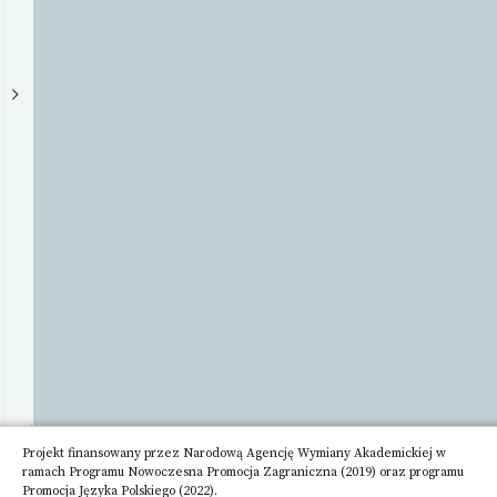
Adres
ul.
Smoleńsk
20/12;
31-
112
Kraków
Telefon
Adres
email
sekretariat@instytutliteratury.eu
Strona
www
Instytut
Literatury&nbsp;to
Projekt finansowany przez Narodową Agencję Wymiany Akademickiej w
narodowa
ramach Programu Nowoczesna Promocja Zagraniczna (2019) oraz programu
instytucja
Promocja Języka Polskiego (2022).