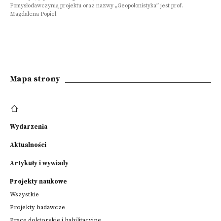
Pomysłodawczynią projektu oraz nazwy „Geopolonistyka” jest prof.
kultury
Magdalena Popiel.
powołana
w
lutym
2019
roku.
Głównym
zadaniem
Mapa strony
jest&nbsp;wspieranie
twórców
literatury
niekomercyjnej,
którym
Wydarzenia
trudno
zaistnieć
Aktualności
na
Artykuły i wywiady
współczesnym
rynku
Projekty naukowe
książki.
Ponadto
Wszystkie
pomaga
Projekty badawcze
czytelnikom
Prace doktorskie i habilitacyjne